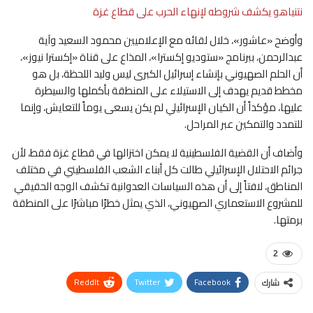
نتنياهو يكشف شروطه لإنهاء الحرب على قطاع غزة
وأوضح «عاشور»، خلال لقائه مع الإعلاميين محمود السعيد وآية
عبدالرحمن، ببرنامج «ستوديو إكسترا»، المذاع على قناة «إكسترا نيوز»،
أن الحلم الصهيوني بإنشاء إسرائيل الكبرى ليس وليد اللحظة، بل هو
مخطط قديم يهدف إلى الاستيلاء على المنطقة بأكملها والسيطرة
عليها، مؤكداً أن الكيان الإسرائيلي لم يكن يسعى يوماً للتعايش، وإنما
للتمدد والتمكين عبر المراحل.
وأضاف أن القضية الفلسطينية لا يمكن اختزالها في قطاع غزة فقط، لأن
جرائم الاحتلال الإسرائيلي طالت كل أبناء الشعب الفلسطيني في مختلف
المناطق، لافتاً إلى أن هذه السياسات العدوانية تكشف الوجه الحقيقي
للمشروع الاستعماري الصهيوني، الذي يمثل خطرًا مباشرًا على المنطقة
برمتها.
2
ReddIt
Twitter
Facebook
شارك
WhatsApp
Pinterest
البريد الإلكتروني