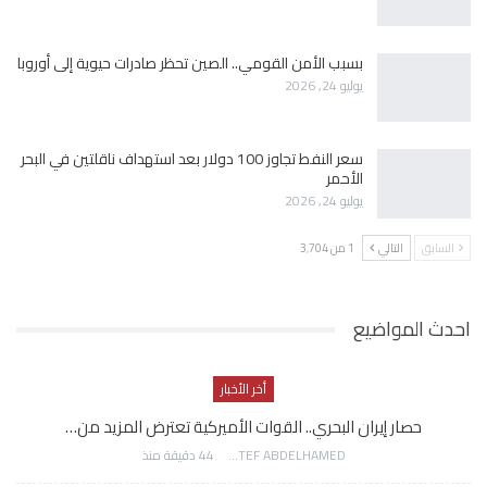
بسبب الأمن القومي.. الصين تحظر صادرات حيوية إلى أوروبا
يوليو 24, 2026
سعر النفط تجاوز 100 دولار بعد استهداف ناقلتين في البحر
الأحمر
يوليو 24, 2026
السابق
التالي
1 من 3٬704
احدث المواضيع
أخر الأخبار
حصار إيران البحري.. القوات الأميركية تعترض المزيد من…
AWATEF ABDELHAMED
44 دقيقة منذ