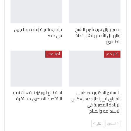
مصر: زلزال قرب شرم الشيخ
ترامب: تلقيت إفادة بما جرى
والهلال الأحمر يفعّل خطة
في مصر
الطوارئ
أخبار مصر
أخبار مصر
. السفير الدكتور مصطفى
استطلاع لرويترز: توقعات نمو
شربيني في إنجاز جديد يعكس
الاقتصاد المصري مستقرة
الريادة المصرية في
الاستدامة والمناخ
السابق
التالي