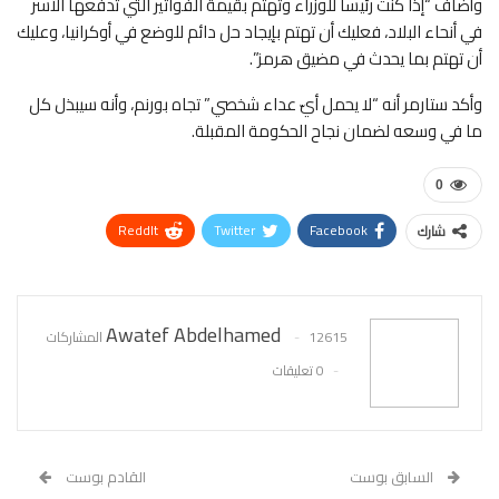
وأضاف “إذا كنت رئيسا للوزراء وتهتم بقيمة الفواتير التي تدفعها الأسر
في أنحاء البلاد، فعليك أن تهتم بإيجاد حل دائم للوضع في أوكرانيا، وعليك
أن تهتم بما يحدث في مضيق هرمز”.
وأكد ستارمر أنه “لا يحمل أيّ عداء شخصي” تجاه بورنم، وأنه سيبذل كل
ما في وسعه لضمان نجاح الحكومة المقبلة.
0
ReddIt
Twitter
Facebook
شارك
WhatsApp
Pinterest
البريد الإلكتروني
Awatef Abdelhamed
12615 المشاركات
0 تعليقات
السابق بوست
القادم بوست