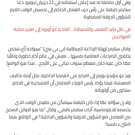
وفي أول مقابلة له منذ إعلان استقالته في 22 حزيران/يونيو، دعا
ستارمر خليفته على رأس حزب العمال الحاكم إلى تخصيص الوقت اللازم
للشؤون الدولية المضطربة.
في ظل تزايد التعصب واللامبالاة… البابا يدعو أوروبا إلى تعزيز حماية
المهاجرين
وقال ستارمر لهيئة الإذاعة البريطانية (بي بي سي) “سيواجه أيّ شخص
يخلفني الصراعات العالمية نفسها… نعيش في عالم أكثر خطورة وتقلّبا
ممّا كان عليه خلال معظم سنوات حياتي على الأرجح… هذا هو الواقع”.
ويدعو مؤيدو بورنم إلى التركيز على القضايا الداخلية، مثل أزمة تكاليف
المعيشة، فيما يؤكد رئيس الوزراء المحتمل أن اللامركزية في الحكم
ستكون من أولوياته.
ولدى سؤاله عمّا إذا كان خليفته سيتمكّن من تقليص الوقت الذي
يخصصه للدبلوماسية، أجاب ستارمر بالنفي. وقال “ما هو التوازن الصحيح
بين التعامل مع الشؤون الدولية والشؤون الداخلية؟ في الواقع، هما
الشيء نفسه”.