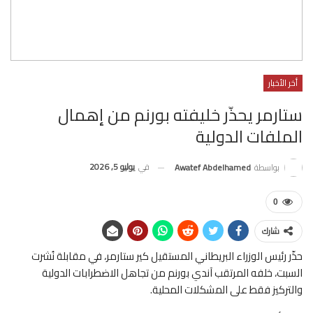
أخر الأخبار
ستارمر يحذّر خليفته بورنم من إهمال
الملفات الدولية
في
يوليو 5, 2026
بواسطة
Awatef Abdelhamed
0
شارك
حذّر رئيس الوزراء البريطاني المستقيل كير ستارمر، في مقابلة نُشرت
السبت، خلفه المرتقب آندي بورنم من تجاهل الاضطرابات الدولية
والتركيز فقط على المشكلات المحلية.