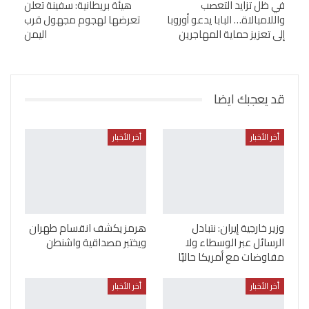
في ظل تزايد التعصب
هيئة بريطانية: سفينة تعلن
واللامبالاة… البابا يدعو أوروبا
تعرضها لهجوم مجهول قرب
إلى تعزيز حماية المهاجرين
اليمن
قد يعجبك ايضا
أخر الأخبار
أخر الأخبار
وزير خارجية إيران: نتبادل
هرمز يكشف انقسام طهران
الرسائل عبر الوسطاء ولا
ويختبر مصداقية واشنطن
مفاوضات مع أمريكا حاليًا
أخر الأخبار
أخر الأخبار