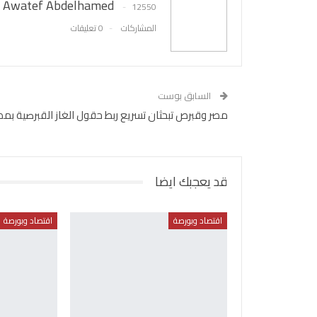
Awatef Abdelhamed
12550
المشاركات
0 تعليقات
السابق بوست
مصر وقبرص تبحثان تسريع ربط حقول الغاز القبرصية بمص
قد يعجبك ايضا
اقتصاد وبورصة
اقتصاد وبورصة