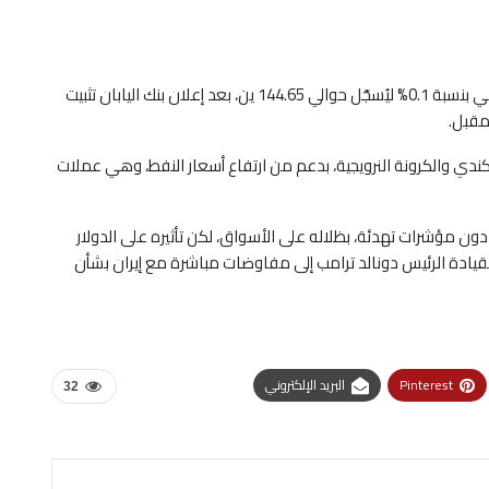
وعلى الصعيد العالمي، انخفض سعر الدولار أمام الين الياباني بنسبة 0.1% ليُسجّل حوالي 144.65 ين، بعد إعلان بنك اليابان تثبيت
مقبل.
ندي والكرونة النرويجية، بدعم من ارتفاع أسعار النفط، وهي عملات
ون مؤشرات تهدئة، بظلاله على الأسواق، لكن تأثيره على الدولار
بقيادة الرئيس دونالد ترامب إلى مفاوضات مباشرة مع إيران بشأن
Pinterest
البريد الإلكتروني
32