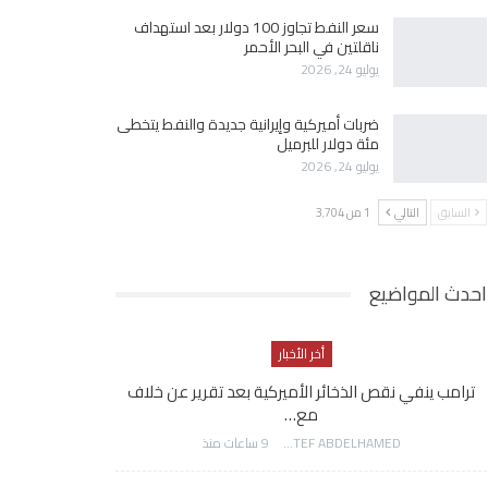
سعر النفط تجاوز 100 دولار بعد استهداف
ناقلتين في البحر الأحمر
يوليو 24, 2026
ضربات أميركية وإيرانية جديدة والنفط يتخطى
مئة دولار للبرميل
يوليو 24, 2026
السابق
التالي
1 من 3٬704
احدث المواضيع
أخر الأخبار
ترامب ينفي نقص الذخائر الأميركية بعد تقرير عن خلاف
مع…
AWATEF ABDELHAMED
9 ساعات منذ