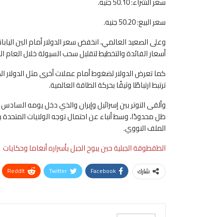
سعر الشراء: 50.10 جنيه.
سعر البيع: 50.20 جنيه.
أسعار الفائدة والتخطيط لتقليل سحب السيولة خلال العام ال
كما تعرض الدولار لضغوط أمام عملات أخرى مثل الدولار الك
ترتبط ارتباطًا وثيقًا بحركة الطاقة العالمية.
وألقى التوتر بين إسرائيل وإيران والذي دخل يومه السادس د
ظل محدودًا، وسط أنباء عن احتمال توجه الولايات المتحدة 
الملف النووي.
الطقطوقة الجبلية حين يبوح الجبل بأسراره أنغاما وحكايات
ReddIt
Twitter
Facebook
شارك