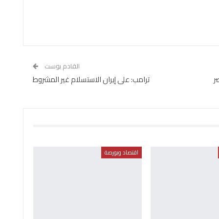
القادم بوست
ر
ترامب: على إيران الاستسلام غير المشروط
اقتصاد وبورصة