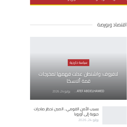
يديو
في العمق
منوعات
اقتصاد وبورصة
سياسة خارجية
لافروف: واشنطن عدلت فهمها لمخرجات
قمة ألاسكا
AWATEF ABDELHAMED
يوليو 24, 2026
بسبب الأمن القومي.. الصين تحظر صادرات
حيوية إلى أوروبا
يوليو 24, 2026