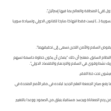
دول (في) المنطقة والعالم بما فيها إسرائيل”.
 السورية (…) ليست فقط انتهاكا صارخا للقانون الدولي ولسيادة سوريا
ويقوض السلام والأمن اللذين نسعى إلى تحقيقهما”.
لنظام السابق، معتبرا أن ذلك “يمكن أن يكون خطوة حاسمة تسهم
يك نشط وقوي في السلام والازدهار والاقتصاد الدولي”.
عيشون تحت خط الفقر.
دما رفع صباح الجمعة العلم الجديد لبلاده في مقر الأمم المتحدة في
من رحم المعاناة ويجسد مستقبلا ينبثق من الصمود ووعدا بالتغيير