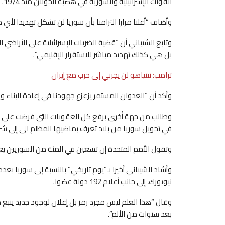
القوات الإسرائيلية والسورية في هضبة الجولان منذ 1974.
وأضاف “أعلنا مرارا التزامنا بأن سوريا لن تشكل تهديدا لأي 
وتابع الشيباني أن “قضية الضربات الإسرائيلية على الأراضي
بل هي كذلك تهديد مباشر للاستقرار الإقليمي”.
ترامب: نتنياهو لن يجرني إلى حرب مع إيران
وأكد أن “العدوان المستمر يزعزع جهودنا في إعادة البناء 
وطالب من جهة أخرى برفع كل العقوبات التي فرضت على ا
في تحويل سوريا من بلاد تعرف بماضيها المظلم الى إلى شر
وتقول الأمم المتحدة إن تسعين في المئة من السوريين ي
وأشاد الشيباني أخيرا بـ”يوم تاريخي” بالنسبة إلى سوريا بع
نيويورك، إلى جانب أعلام 192 دولة عضوا.
وقال “هذا العلم ليس مجرد رمز بل إعلان لوجود جديد ينبع 
بعد سنوات من الألم”.