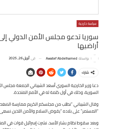
سياسة خارجية
سوريا تدعو مجلس الأمن الدولي إل
أراضيها
في
أبريل 26, 2025
بواسطة
Awatef Abdelhamed
شارك
دعا وزير الخارجية السوري أسعد الشيباني الجمعة مجلس ال
السورية، وذلك في أول كلمة له في الأمم المتحدة.
وقال الشيباني “نطلب من مجلسكم الكريم ممارسة الضغط على
“المستمر” على بلاده “يقوض السلام والأمن اللذين نسعى 
وبعد سقوط نظام بشار الأسد، نشرت إسرائيل قوات في المن