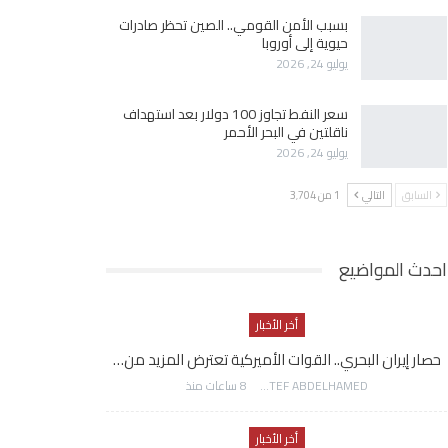
بسبب الأمن القومي.. الصين تحظر صادرات
حيوية إلى أوروبا
يوليو 24, 2026
سعر النفط تجاوز 100 دولار بعد استهداف
ناقلتين في البحر الأحمر
يوليو 24, 2026
السابق
التالي
1 من 3٬704
احدث المواضيع
أخر الأخبار
حصار إيران البحري.. القوات الأميركية تعترض المزيد من…
AWATEF ABDELHAMED
8 ساعات منذ
أخر الأخبار