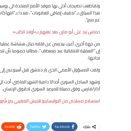
وتقاطعت تصريحات أدلى بها موفد الأمم المتحدة الى روسيا 
هذا السياق بـ”تخفيف إضافي للعقوبات”، منددا بـ”انتهاكات 
غير مبرر”.
حماس ترد على أبو مازن بعد نعتهم بـ«أولاد الكلب»
من جهة أخرى، أعرب بيدرسن عن قلقه حيال هشاشة عملية ا
إن “العملية الانتقالية عند منعطف”، مطالبا خصوصا بأن 
نجاحها.
ولفت المسؤول الأممي الذي زار دمشق قبل أسبوعين إلى “ا
آذار/مارس، وفق حصيلة للمرصد السوري لحقوق الإنسان.
استسلام مسلحين من البوليساريو للجيش المغربي يبرز شُرو
ReddIt
Twitter
Facebook
شارك