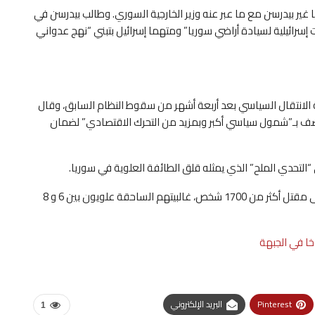
غير بيدرسن مع ما عبر عنه وزير الخارجية السوري. وطالب بيدرسن في
إسرائيلية لسيادة أراضي سوريا” ومتهما إسرائيل بتبني “نهج عدواني
لانتقال السياسي بعد أربعة أشهر من سقوط النظام السابق، وقال
تتصف بـ”شمول سياسي أكبر وبمزيد من التحرك الاقتصادي” لضمان
لتحدي الملح” الذي يمثله قلق الطائفة العلوية في سوريا.
وشهد الساحل السوري أحداثا دامية الشهر الماضي، أدت الى مقتل أكثر من 1700 شخص، غالبيتهم الساحقة علويون بين 6 و 8
خا في الجبهة
Pinterest
البريد الإلكتروني
1