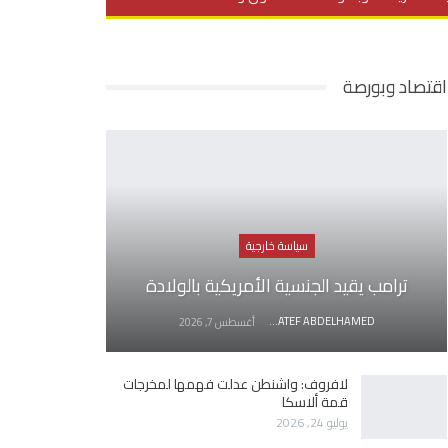
يديو
في العمق
منوعات
اقتصاد وبورصة
سياسة خارجية
ترامب يقيد الجنسية الأمريكية بالولادة
AWATEF ABDELHAMED
أغسطس 7, 2026
لافروف: واشنطن عدلت فهمها لمخرجات
قمة ألاسكا
يوليو 24, 2026