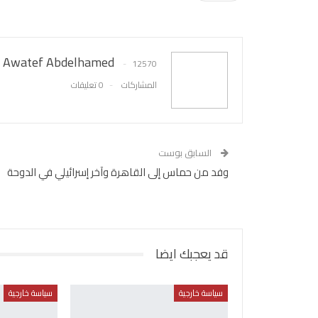
Awatef Abdelhamed
12570
المشاركات
0 تعليقات
السابق بوست
وفد من حماس إلى القاهرة وآخر إسرائيلي في الدوحة
قد يعجبك ايضا
سياسة خارجية
سياسة خارجية