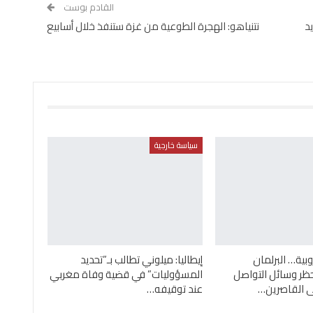
القادم بوست
د
نتنياهو: الهجرة الطوعية من غزة ستنفذ خلال أسابيع
سياسة خارجية
بية… البرلمان
إيطاليا: ميلوني تطالب بـ”تحديد
ظر وسائل التواصل
المسؤوليات” في قضية وفاة مغربي
ى القاصرين…
عند توقيفه…