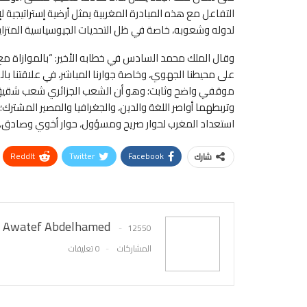
التفاعل مع هذه المبادرة المغربية يمثل أرضية إستراتيجية 
لدوله وشعوبه، خاصة في ظل التحديات الجيوسياسية المتزاي
وقال الملك محمد السادس في خطابه الأخير: “بالموازاة مع ح
على محيطنا الجهوي، وخاصة جوارنا المباشر، في علاقتنا ب
موقفي واضح وثابت؛ وهو أن الشعب الجزائري شعب شقيق، 
وتربطهما أواصر اللغة والدين، والجغرافيا والمصير المشترك؛
استعداد المغرب لحوار صريح ومسؤول، حوار أخوي وصادق، حو
ReddIt
Twitter
Facebook
شارك
Awatef Abdelhamed
12550
المشاركات
0 تعليقات