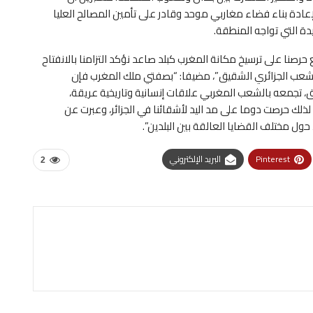
لإعادة بناء فضاء مغاربي موحد وقادر على تأمين المصالح العليا
دة التي تواجه المنطقة.
رصنا على ترسیخ مكانة المغرب كبلد صاعد نؤكد التزامنا بالانفتاح
الشعب الجزائري الشقيق”، مضيفا: “بصفتي ملك المغرب فإن
تجمعه بالشعب المغربي علاقات إنسانية وتاريخية عريقة،
 لذلك حرصت دوما على مد اليد لأشقائنا في الجزائر، وعبرت عن
ل مختلف القضايا العالقة بين البلدين”.
Pinterest
البريد الإلكتروني
2