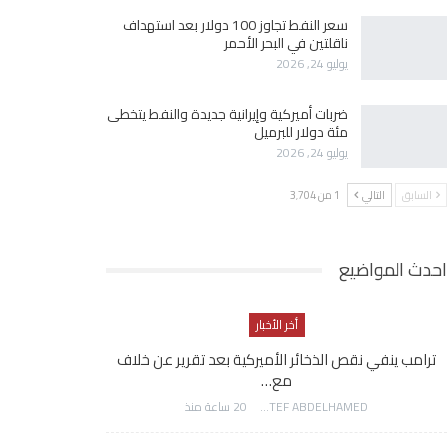
سعر النفط تجاوز 100 دولار بعد استهداف
ناقلتين في البحر الأحمر
يوليو 24, 2026
ضربات أميركية وإيرانية جديدة والنفط يتخطى
مئة دولار للبرميل
يوليو 24, 2026
السابق
التالي
1 من 3٬704
احدث المواضيع
أخر الأخبار
ترامب ينفي نقص الذخائر الأميركية بعد تقرير عن خلاف
مع…
AWATEF ABDELHAMED
20 ساعة منذ