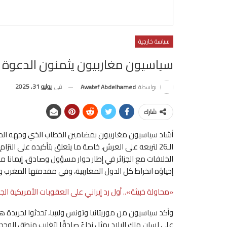
سياسة خارجية
سياسيون مغاربيون يثمنون الدعوة ال
في
يوليو 31, 2025
بواسطة
Awatef Abdelhamed
شارك
أشاد سياسيون مغاربيون بمضامين الخطاب الذي وجهه المل
الـ26 لتربعه على العرش، خاصة ما يتعلق بتأكيده على ال
الخلافات مع الجزائر في إطار حوار مسؤول وصادق، إيمانا 
إحياؤه انخراط كل الدول المغاربية، وفي مقدمتها المغرب وال
«محاولة خبيثة».. أول رد إيراني على العقوبات الأمريكية ا
وأكد سياسيون من موريتانيا وتونس وليبيا، تحدثوا لجريدة 
على لسان ملك البلاد يمثل نداءً صادقًا لتغليب منطق الوح