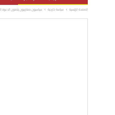
الصفحة الرئيسية
سياسة خارجية
سياسيون مغاربيون يثمنون الدعوة المل
صحة وتغذية
المرأة والحياة