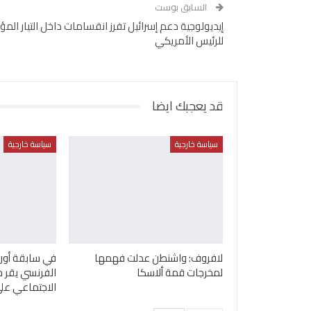
السابق بوست
إيديولوجية دعم إسرائيل تفرز انقسامات داخل التيار المؤي
للرئيس الأمريكي
قد يعجبك ايضا
سياسة خارجية
سياسة خارجية
لافروف: واشنطن عدلت فهمها
في سابقة أورو
لمخرجات قمة ألاسكا
الفرنسي يقر ح
الاجتماعي عل