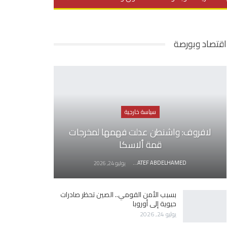
يديو
في العمق
منوعات
اقتصاد وبورصة
سياسة خارجية
لافروف: واشنطن عدلت فهمها لمخرجات
قمة ألاسكا
AWATEF ABDELHAMED
يوليو 24, 2026
بسبب الأمن القومي.. الصين تحظر صادرات
حيوية إلى أوروبا
يوليو 24, 2026