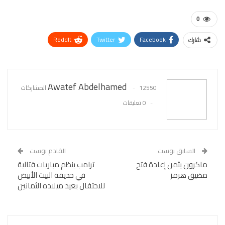
0
ReddIt
Twitter
Facebook
شارك
WhatsApp
Pinterest
البريد الإلكتروني
Awatef Abdelhamed
12550 المشاركات
0 تعليقات
السابق بوست
القادم بوست
ماكرون يثمن إعادة فتح
ترامب ينظم مباريات قتالية
مضيق هرمز
في حديقة البيت الأبيض
للاحتفال بعيد ميلاده الثمانين