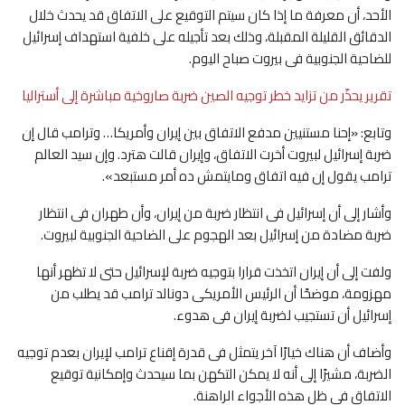
الأحد، أن معرفة ما إذا كان سيتم التوقيع على الاتفاق قد يحدث خلال
الدقائق القليلة المقبلة، وذلك بعد تأجيله على خلفية استهداف إسرائيل
للضاحية الجنوبية فى بيروت صباح اليوم.
تقرير يحذّر من تزايد خطر توجيه الصين ضربة صاروخية مباشرة إلى أستراليا
وتابع: «إحنا مستنيين مدفع الاتفاق بين إيران وأمريكا… وترامب قال إن
ضربة إسرائيل لبيروت أخرت الاتفاق، وإيران قالت هترد. وإن سيد العالم
ترامب يقول إن فيه اتفاق ومايتمش ده أمر مستبعد».
وأشار إلى أن إسرائيل فى انتظار ضربة من إيران، وأن طهران فى انتظار
ضربة مضادة من إسرائيل بعد الهجوم على الضاحية الجنوبية لبيروت.
ولفت إلى أن إيران اتخذت قرارا بتوجيه ضربة لإسرائيل حتى لا تظهر أنها
مهزومة، موضحًا أن الرئيس الأمريكى دونالد ترامب قد يطلب من
إسرائيل أن تستجيب لضربة إيران فى هدوء.
وأضاف أن هناك خيارًا آخر يتمثل فى قدرة إقناع ترامب لإيران بعدم توجيه
الضربة، مشيرًا إلى أنه لا يمكن التكهن بما سيحدث وإمكانية توقيع
الاتفاق فى ظل هذه الأجواء الراهنة.