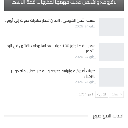
لافروف: واشنطن عدلت فهمها لمخرجات قمة ألاسكا
بسبب الأمن القومي.. الصين تحظر صادرات حيوية إلى أوروبا
يوليو 24, 2026
سعر النفط تجاوز 100 دولار بعد استهداف ناقلتين في البحر
الأحمر
يوليو 24, 2026
ضربات أميركية وإيرانية جديدة والنفط يتخطى مئة دولار
للبرميل
يوليو 24, 2026
السابق
التالي
1 من 3٬704
احدث المواضيع