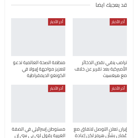
قد يعجبك ايضا
أخر الأخبار
أخر الأخبار
ترامب ينفي نقص الذخائر
منظمة الصحة العالمية تدعو
الأميركية بعد تقرير عن خلاف
لتعزيز مواجهة إيبولا في
مع هيغسيث
الكونغو الديمقراطية
أخر الأخبار
أخر الأخبار
إيران تعلن التوصل لاتفاق مع
مستوطن إسرائيلي في الضفة
عُمان بشأن هرمز لكن إعادة
الغربية يقول لبي بي سي إن