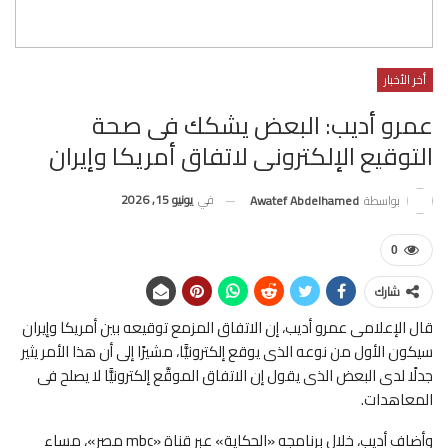
أخر الأخبار
عمرو أديب: البعض يشكك فى صحة
التوقيع الإلكترونى لاتفاق أمريكا وإيران
في
يونيو 15, 2026
بواسطة
Awatef Abdelhamed
0
شارك
قال الإعلامى عمرو أديب، إن الاتفاق المزمع توقيعه بين أمريكا وإيران
سيكون الأول من نوعه الذى يوقع إلكترونيًّا، مشيرًا إلى أن هذا الأمر يثير
جدلًا لدى البعض الذى يقول إن الاتفاق الموقَّع إلكترونيًّا لا يصلح فى
المعاهدات.
وأضاف أديب، خلال برنامجه «الحكاية» عبر قناة «mbc مصر»، مساء