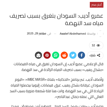
أخبار مصر
عمرو أديب: السودان بتغرق بسبب تصريف
مياه سد النهضة
في
سبتمبر 29, 2025
بواسطة
Awatef Abdelhamed
32
شارك
قال الإعلامي عمرو أديب، إن السودان تغرق في مياه الفيضانات
«بشكل رهيب» بسبب تصريف المياه الزائدة في سد النهضة.
وأضاف أديب، عبر برنامج «الحكاية» بقناة «MBC MASR»: «اليوم
السودان غرقانة بشكل رهيب، غرق، فيضانات، إثيوبيا بيخصلوا المياه
الزيادة اللي في سد النهضة، وانت هنا فلة شمعة منورة بسبب السد
العالي اللي عمله جمال عبدالناصر».
وتابع أديب: «وانت بفضل السد العالي العظيم آمن ومطمئن، وهذا