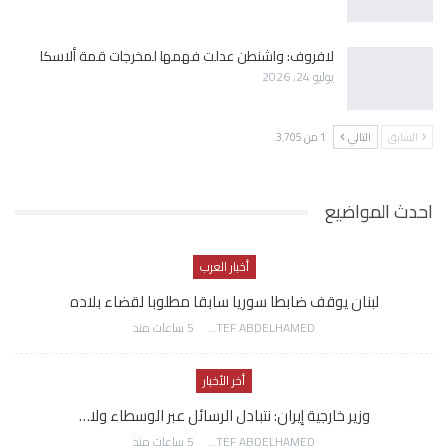
لافروف: واشنطن عدلت فهمها لمخرجات قمة ألاسكا
يوليو 24, 2026
السابق
التالي
1 من 3٬705
احدث المواضيع
أخبار العرب
لبنان يوقف ضابطا سوريا سابقا مطلوبا لقضاء بلاده
AWATEF ABDELHAMED
5 ساعات منذ
أخر الأخبار
وزير خارجية إيران: نتبادل الرسائل عبر الوسطاء ولا…
AWATEF ABDELHAMED
5 ساعات منذ