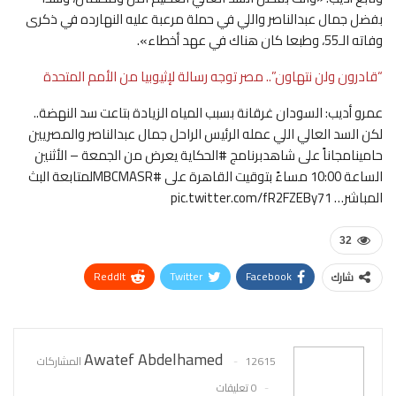
بفضل جمال عبدالناصر واللي في حملة مرعبة عليه النهارده في ذكرى
وفاته الـ55، وطبعا كان هناك في عهد أخطاء».
“قادرون ولن نتهاون”.. مصر توجه رسالة لإثيوبيا من الأمم المتحدة
عمرو أديب: السودان غرقانة بسبب المياه الزيادة بتاعت سد النهضة..
لكن السد العالي اللي عمله الرئيس الراحل جمال عبدالناصر والمصريين
حامينامجاناً على شاهدبرنامج #الحكاية يعرض من الجمعة – الأثنين
الساعة 10:00 مساءً بتوقيت القاهرة على #MBCMASRلمتابعة البث
المباشر… pic.twitter.com/fR2FZEBy71
32
ReddIt
Twitter
Facebook
شارك
WhatsApp
Pinterest
البريد الإلكتروني
Awatef Abdelhamed
12615 المشاركات
0 تعليقات