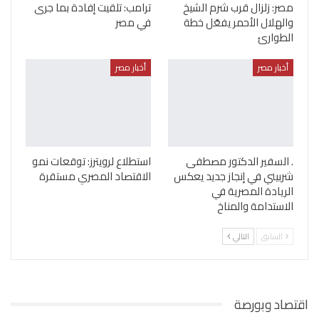
مصر: زلزال قرب شرم الشيخ
ترامب: تلقيت إفادة بما جرى
والهلال الأحمر يفعّل خطة
في مصر
الطوارئ
أخبار مصر
أخبار مصر
. السفير الدكتور مصطفى
استطلاع لرويترز: توقعات نمو
شربيني في إنجاز جديد يعكس
الاقتصاد المصري مستقرة
الريادة المصرية في
الاستدامة والمناخ
السابق
التالي
اقتصاد وبورصة