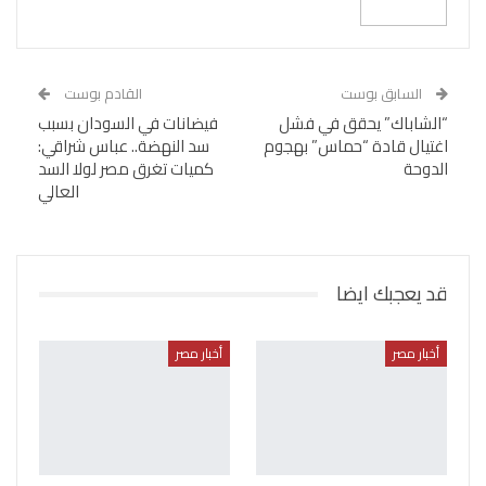
السابق بوست
القادم بوست
“الشاباك” يحقق في فشل
فيضانات في السودان بسبب
اغتيال قادة “حماس” بهجوم
سد النهضة.. عباس شراقي:
الدوحة
كميات تغرق مصر لولا السد
العالي
قد يعجبك ايضا
أخبار مصر
أخبار مصر