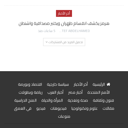
أخر الأخبار
هرمز يكشف انقسام طهران ويختبر مصداقية واشنطن
AWATEF ABDELHAMED
5 ساعات منذ
تحميل المزيد من المشاركات
الرئيسية
أخر الأخبار
سياسة خارجية
اقتصاد وبورصة
الأمم المتحدة
أخبار مصر
أخبار العرب
رياضة وبطولات
فنون وثقافة
صحة وتغذية
المرأة والحياة
المنح الدراسية
مقالات
علوم وتكنولوجيا
فيديوهات
فيديو
في العمق
منوعات