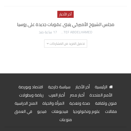
أخر الأخبار
مجلس الشيوخ الأميركي يتبنى عقوبات جديدة على روسيا
AWATEF ABDELHAMED
17 ساعة منذ
تحميل المزيد من المشاركات
الرئيسية
أخر الأخبار
سياسة خارجية
اقتصاد وبورصة
الأمم المتحدة
أخبار مصر
أخبار العرب
رياضة وبطولات
فنون وثقافة
صحة وتغذية
المرأة والحياة
المنح الدراسية
مقالات
علوم وتكنولوجيا
فيديوهات
فيديو
في العمق
منوعات