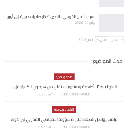
بسبب الأمن القومي.. الصين تحظر صادرات حيوية إلى أوروبا
يوليو 24, 2026
السابق
التالي
1 من 3٬705
احدث المواضيع
صحة وتغذية
ناولها يوميًا.. أطعمة ومشروبات تقلل من هرمون الكورتيزول…
AWATEF ABDELHAMED
17 ساعة منذ
اقتصاد وبورصة
ترامب يواصل الضغط على مسؤولة الاحتياطي الفدرالي ليزا كوك
AWATEF ABDELHAMED
17 ساعة منذ