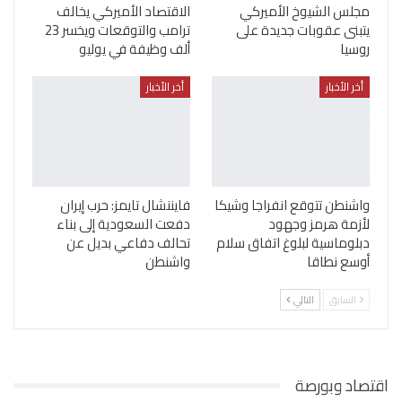
مجلس الشيوخ الأميركي
الاقتصاد الأميركي يخالف
يتبنى عقوبات جديدة على
ترامب والتوقعات ويخسر 23
روسيا
ألف وظيفة في يوليو
أخر الأخبار
أخر الأخبار
واشنطن تتوقع انفراجا وشيكا
فايننشال تايمز: حرب إيران
لأزمة هرمز وجهود
دفعت السعودية إلى بناء
دبلوماسية لبلوغ اتفاق سلام
تحالف دفاعي بديل عن
أوسع نطاقا
واشنطن
السابق
التالي
اقتصاد وبورصة