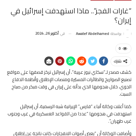
“غارات الفجر”.. ماذا استهدفت إسرائيل في
إيران؟
في
أكتوبر 26, 2024
بواسطة
Awatef Abdelhamed
0
شارك
كشف مصدر لـ”سكاي نيوز عربية”، أن إسرائيل تركز قصفها على مواقع
تصنيع الصواريخ والطائرات المسيّرة ومنصات الإطلاق وأنظمة الدفاع
الجوي، خلال هجومها الذي بدأته على إيران في وقت مبكر من صباح
السبت.
كما أعلنت وكالة أنباء “فارس” الإيرانية شبه الرسمية، أن إسرائيل
استهدفت في هجومها “عددا من القواعد العسكرية في غرب وجنوب
غرب طهران”.
وأضافت الوكالة أن “بعض أصوات الانفجارات كانت ناتجة عن إطلاق