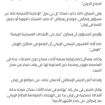
الدفاع الجوي”.
وفي السياق ذاته، ذكرت شبكة “إن بي سي” الإخبارية الأميركية نقلا عن
مسؤول إسرائيلي، قوله إن إسرائيل “لا تضرب المنشآت النووية أو حقول
النفط في إيران”.
وأوضح المسؤول أن إسرائيل “تركز على الأهداف العسكرية الإيرانية”.
كما أفاد التلفزيون الرسمي الإيراني أن الوضع في مطارَي طهران
“طبيعي”.
وكانت وسائل إعلام إيرانية رسمية أكدت سماع دوي انفجارات عدة في
العاصمة طهران ومدينة كرج المجاورة لها، في وقت مبكر من صباح
السبت.
ولاحقا أعلن الجيش الإسرائيلي أنه يشن غارات على مواقع في إيران.
وقال الجيش في بيان إنه “يهاجم في هذه الأثناء بشكل موجه بدقة
أهدافا عسكرية في إيران، ردا على الهجمات المتواصلة للنظام الإيراني
ضد إسرائيل على مدار الأشهر الأخيرة”.