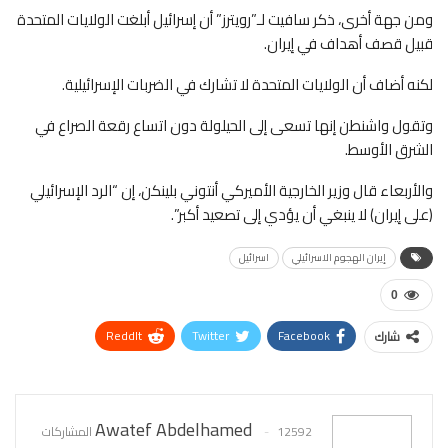
ومن جهة أخرى، ذكر سافيت لـ”رويترز” أن إسرائيل أبلغت الولايات المتحدة
قبيل قصف أهداف في إيران.
لكنه أضاف أن الولايات المتحدة لا تشارك في الضربات الإسرائيلية.
وتقول واشنطن إنها تسعى إلى الحيلولة دون اتساع رقعة الصراع في
الشرق الأوسط.
والأربعاء قال وزير الخارجية الأميركي أنتوني بلينكن، إن “الرد الإسرائيلي
(على إيران) لا ينبغي أن يؤدي إلى تصعيد أكبر”.
إيران الهجوم الاسرائيلي
اسرائيل
0
ReddIt
Twitter
Facebook
شارك
WhatsApp
Pinterest
البريد الإلكتروني
Awatef Abdelhamed
12592 المشاركات