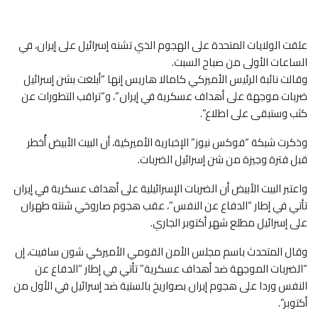
علقت الولايات المتحدة على الهجوم الذي تشنه إسرائيل على إيران، في
الساعات الأولى من صباح السبت.
وقالت نائبة الرئيس الأميركي كامالا هاريس إنها “أبلغت بشن إسرائيل
ضربات موجهة على أهداف عسكرية في إيران”، و”تراقب التطورات عن
كثب وستبقى على اطلاع”.
وذكرت شبكة “فوكس نيوز” الإخبارية الأميركية، أن البيت الأبيض أُخطر
قبل فترة وجيزة من شن إسرائيل الضربات.
واعتبر البيت الأبيض أن الضربات الإسرائيلية على أهداف عسكرية في إيران
تأتي في إطار “الدفاع عن النفس”، عقب هجوم صاروخي شنته طهران
على إسرائيل مطلع شهر أكتوبر الجاري.
وقال المتحدث باسم مجلس الأمن القومي الأميركي شون سافيت، إن
“الضربات الموجهة ضد أهداف عسكرية” تأتي في إطار “الدفاع عن
النفس وردا على هجوم إيران بصواريخ بالستية ضد إسرائيل في الأول من
أكتوبر”.