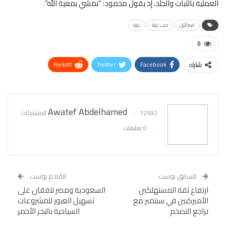
العملية بالثبات والجلَد، إذ يقول محمود: “نمشي بمعية الله”.
اسرائيل
حرب غزة
غزة
0
ReddIt
Twitter
Facebook
شارك
WhatsApp
Pinterest
البريد الإلكتروني
Awatef Abdelhamed
12592 المشاركات
0 تعليقات
السابق بوست
القادم بوست
ارتفاع ثقة المستهلكين
السعودية ومصر تتفقان على
الأميركيين في سبتمبر مع
تسهيل العبور للمشروعات
تراجع التضخم
السياحية بالبحر الأحمر