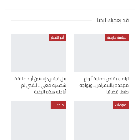
قد يعجبك ايضا
سياسة خارجية
أخر الأخبار
ترامب يقلص حماية أنواع
بيل غيتس: إبستين أراد علاقة
مهددة بالانقراض.. ويواجه
شخصية معي .. لكنني لم
طعنا قضائيا
أبادله هذه الرغبة
منوعات
منوعات