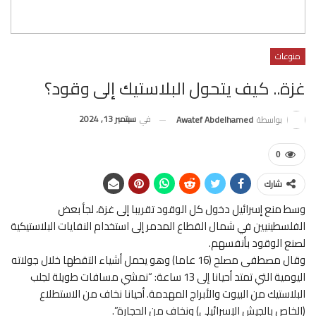
منوعات
غزة.. كيف يتحول البلاستيك إلى وقود؟
في
سبتمبر 13, 2024
بواسطة
Awatef Abdelhamed
0
شارك
وسط منع إسرائيل دخول كل الوقود تقريبا إلى غزة، لجأ بعض
الفلسطينيين في شمال القطاع المدمر إلى استخدام النفايات البلاستيكية
لصنع الوقود بأنفسهم.
وقال مصطفى مصلح (16 عاما) وهو يحمل أشياء التقطها خلال جولاته
اليومية التي تمتد أحيانا إلى 13 ساعة: “نمشي مسافات طويلة لجلب
البلاستيك من البيوت والأبراج المهدمة. أحيانا نخاف من الاستطلاع
(الخاص بالجيش الإسرائيلي) ونخاف من الحجارة”.