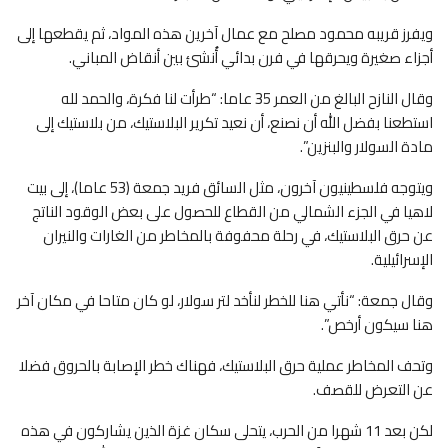
ويفرز قريبه محمود مصلح مع عمال آخرين هذه المواد، ثم يقطعها إلى
أجزاء صغيرة ويحرقها في فرن بدائي أُنشئ بين أنقاض المباني.
وقال النازح البالغ من العمر 35 عاما: “طرأت لنا فكرة، والحمد لله
استطعنا بفضل الله أن نصنع، أن نعيد تكرير البلاستيك، من بلاستيك إلى
مادة السولار والبنزين”.
ويتوجه فلسطينيون آخرون، مثل السائق فريد جمعة (53 عاما)، إلى بيت
لاهيا في الجزء الشمالي من القطاع للحصول على بعض الوقود الناتج
عن حرق البلاستيك، في رحلة محفوفة بالمخاطر من الغارات والنيران
الإسرائيلية.
وقال جمعة: “نأتي هنا للخطر لنأخد لتر سولار، لو كان متاحا في مكان آخر
هنا سيكون أرخص”.
وتحف المخاطر عملية حرق البلاستيك، فهناك خطر الإصابة بالحروق فضلا
عن التعرض للقصف.
لكن بعد 11 شهرا من الحرب، يتحلى سكان غزة الذين يشاركون في هذه