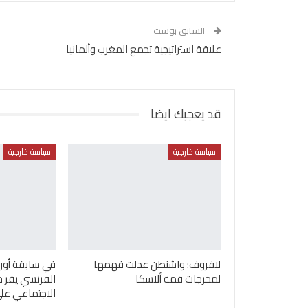
السابق بوست
علاقة استراتيجية تجمع المغرب وألمانيا
قد يعجبك ايضا
سياسة خارجية
سياسة خارجية
لافروف: واشنطن عدلت فهمها
في سابقة أورو
لمخرجات قمة ألاسكا
الفرنسي يقر ح
الاجتماعي عل