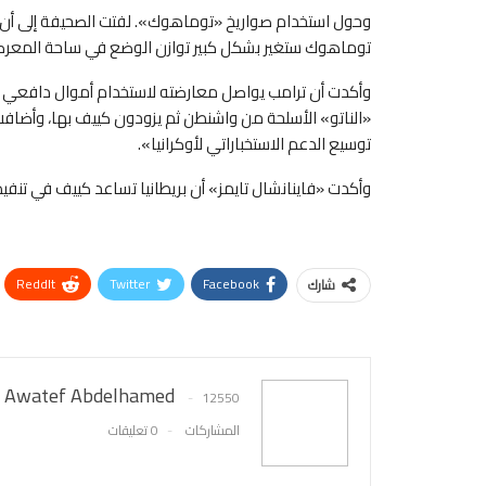
وحول استخدام صواريخ «توماهوك». لفتت الصحيفة إلى أن ال
توماهوك ستغير بشكل كبير توازن الوضع في ساحة المعركة 
وأكدت أن ترامب يواصل معارضته لاستخدام أموال دافعي ال
«الناتو» الأسلحة من واشنطن ثم يزودون كييف بها، وأضاف
توسيع الدعم الاستخباراتي لأوكرانيا».
وأكدت «فاينانشال تايمز» أن بريطانيا تساعد كييف في تنف
ReddIt
Twitter
Facebook
شارك
Awatef Abdelhamed
12550
المشاركات
0 تعليقات