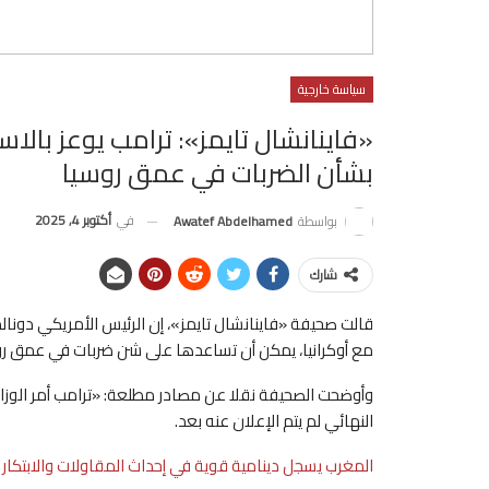
سياسة خارجية
«فاينانشال تايمز»: ترامب يوعز بالاس
بشأن الضربات في عمق روسيا
في
أكتوبر 4, 2025
بواسطة
Awatef Abdelhamed
شارك
قالت صحيفة «فاينانشال تايمز»، إن الرئيس الأمريكي دونالد 
مع أوكرانيا، يمكن أن تساعدها على شن ضربات في عمق رو
وأوضحت الصحيفة نقلا عن مصادر مطلعة: «ترامب أمر الوزارات
النهائي لم يتم الإعلان عنه بعد.
المغرب يسجل دينامية قوية في إحداث المقاولات والابتكار خلال