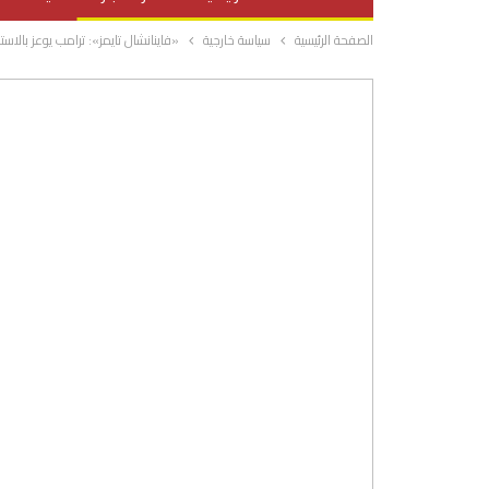
الصفحة الرئيسية
سياسة خارجية
«فاينانشال تايمز»: ترامب يوعز بالا
صحة وتغذية
المرأة والحياة