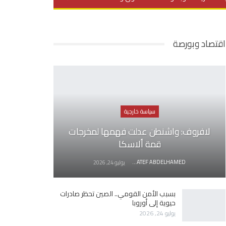
يديو
في العمق
منوعات
اقتصاد وبورصة
سياسة خارجية
لافروف: واشنطن عدلت فهمها لمخرجات
قمة ألاسكا
AWATEF ABDELHAMED
يوليو 24, 2026
بسبب الأمن القومي.. الصين تحظر صادرات
حيوية إلى أوروبا
يوليو 24, 2026