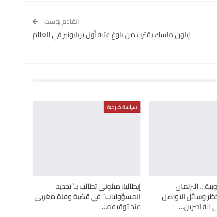
القادم بوست
إيلون ماسك يقترب من بلوغ عتبة أول تريليونير في العالم
سياسة خارجية
بية… البرلمان
إيطاليا: ميلوني تطالب بـ”تحديد
ظر وسائل التواصل
المسؤوليات” في قضية وفاة مغربي
ى القاصرين…
عند توقيفه…