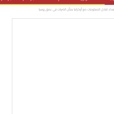
ستعداد لتبادل المعلومات مع أوكرانيا بشأن الضربات في عمق روسيا
المنح الدراسية
مقالات
علوم وتكنولوجيا
فيديوهات
ف