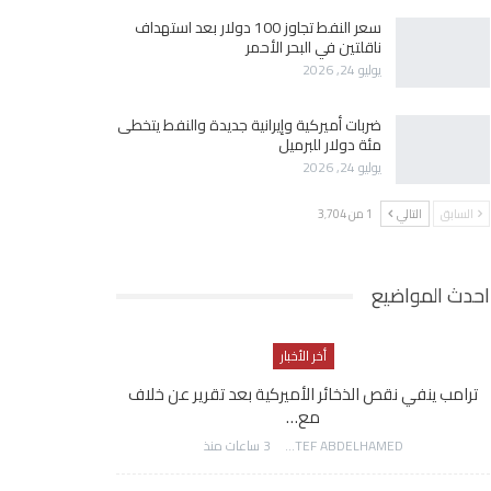
سعر النفط تجاوز 100 دولار بعد استهداف
ناقلتين في البحر الأحمر
يوليو 24, 2026
ضربات أميركية وإيرانية جديدة والنفط يتخطى
مئة دولار للبرميل
يوليو 24, 2026
السابق
التالي
1 من 3٬704
احدث المواضيع
أخر الأخبار
ترامب ينفي نقص الذخائر الأميركية بعد تقرير عن خلاف
مع…
AWATEF ABDELHAMED
3 ساعات منذ