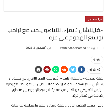
سياسة خارجية
«فايننشال تايمز»: نتنياهو يبحث مع ترامب
توسيع الهجوم على غزة
في
أغسطس 5, 2025
بواسطة
Awatef Abdelhamed
0
شارك
نقلت صحيفة «فايننشال تايمز» الأمريكية، اليوم الاثنين، عن مسؤول
إسرائيلي – لم تسمه – قوله، إن حكومة بنيامين نتنياهو تبحث مع إدارة
الرئيس الأمريكي دونالد ترامب مقترحًا لتوسيع الهجوم إلى مناطق
إضافية في قطاع غزة.
وعلى صعيد الغضب الدولي، نقلت وسائل إعلام فلسطينية تصريحات