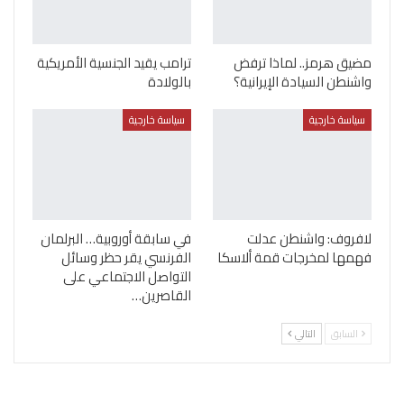
مضيق هرمز.. لماذا ترفض
ترامب يقيد الجنسية الأمريكية
واشنطن السيادة الإيرانية؟
بالولادة
سياسة خارجية
سياسة خارجية
لافروف: واشنطن عدلت
في سابقة أوروبية… البرلمان
فهمها لمخرجات قمة ألاسكا
الفرنسي يقر حظر وسائل
التواصل الاجتماعي على
القاصرين…
السابق
التالي