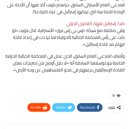
للمدعي العام الأسترالي السابق، جراهام بلويت أكد فيها أن الأدلة على
الإبادة الجماعية التي ترتكبها إسرائيل في غزة كثيرة جدًا.
كندا: إسرائيل تنتهك القانون الدولي
وفي مقابلة مع شبكة «إس بي إس نيوز» الأسترالية، قال بلويت «لو
كنت على رأس المحكمة الجنائية (الدولية) لما ترددت في إعداد لائحة
اتهام ضد قادة إسرائيل».
وأضاف المدعي العام السابق، الذي عمل في المحكمة الجنائية الدولية
الخاصة بيوغوسلافيا السابقة أنه «لا دليل أوضح من تصريحات بعض
القادة الإسرائيليين برغبتهم في محو الفلسطينيين عن وجه الأرض».
0
ReddIt
Twitter
Facebook
شارك
WhatsApp
Pinterest
البريد الإلكتروني