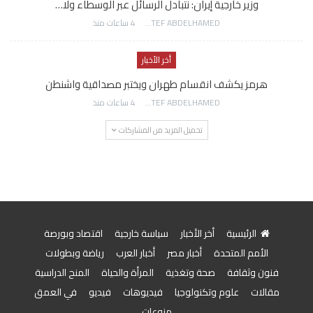
وزير خارجية إيران: نتبادل الرسائل عبر الوسطاء ولا…
AWATEF ABDELHAMED
4 ساعات منذ
أخر الأخبار
هرمز يكشف انقسام طهران ويختبر مصداقية واشنطن
AWATEF ABDELHAMED
4 ساعات منذ
تحميل المزيد من المشاركات
الرئيسية
أخر الأخبار
سياسة خارجية
اقتصاد وبورصة
الأمم المتحدة
أخبار مصر
أخبار العرب
رياضة وبطولات
فنون وثقافة
صحة وتغذية
المرأة والحياة
المنح الدراسية
مقالات
علوم وتكنولوجيا
فيديوهات
فيديو
في العمق
منوعات