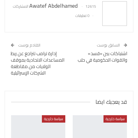
Awatef Abdelhamed
12615 المشاركات
0 تعليقات
السابق بوست
القادم بوست
اشتباكات بين «قسد»
إدارة ترامب تتراجع عن ربط
والقوات الحكومية في حلب
المساعدات الاتحادية بموقف
الولايات من مقاطعة
الشركات الإسرائيلية
قد يعجبك ايضا
سياسة خارجية
سياسة خارجية