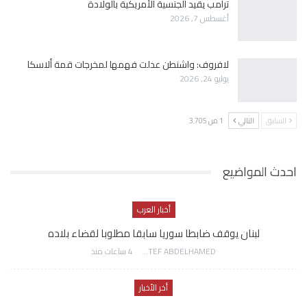
ترامب يقيد الجنسية الأمريكية بالولادة
أغسطس 7, 2026
لافروف: واشنطن عدلت فهمها لمخرجات قمة ألاسكا
يوليو 24, 2026
السابق
التالي
1 من 3٬705
احدث المواضيع
أخبار العرب
لبنان يوقف ضابطا سوريا سابقا مطلوبا لقضاء بلاده
AWATEF ABDELHAMED
4 ساعات منذ
أخر الأخبار