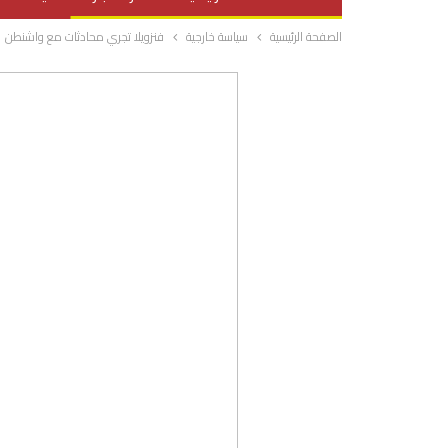
الصفحة الرئيسية
سياسة خارجية
فنزويلا تجري محادثات مع واشنطن
صحة وتغذية
المرأة والحياة