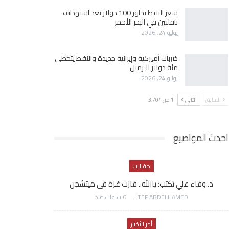
سعر النفط تجاوز 100 دولار بعد استهداف
ناقلتين في البحر الأحمر
يوليو 24, 2026
ضربات أميركية وإيرانية جديدة والنفط يتخطى
مئة دولار للبرميل
يوليو 24, 2026
السابق
التالي
1 من 3٬704
احدث المواضيع
مقالات
د. وفاء علي تكتب: ياالله.. فازت غزة فى ميتشجن
AWATEF ABDELHAMED
6 ساعات منذ
أخر الأخبار