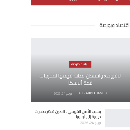
يديو
في العمق
منوعات
اقتصاد وبورصة
سياسة خارجية
لافروف: واشنطن عدلت فهمها لمخرجات
قمة ألاسكا
AWATEF ABDELHAMED
يوليو 24, 2026
بسبب الأمن القومي.. الصين تحظر صادرات
حيوية إلى أوروبا
يوليو 24, 2026