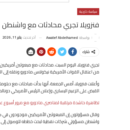
سياسة خارجية
فنزويلا تجري محادثات مع واشنطن
آخر تحديث
يناير 11, 2026
بواسطة
Awatef Abdelhamed
شارك
تجري فنزويلا، اليوم السبت، محادثات مع مبعوثين أمريكيين
من اعتقال القوات الأمريكية نيكولاس مادورو ونقله إلى الو
وأعلنت فنزويلا، أمس الجمعة، أنها بدأت مباحثات مع دبل
القبض على الزعيم اليساري وإعلان الرئيس الأمريكي دونالد تر
تظاهرة حاشدة مرتقبة لمناصري مادورو مع مرور أسبوع عل
وقال مسؤولون إن المبعوثين الأمريكيين موجودون في كرا
واشنطن مسؤولي شركات نفطية لبحث خططه للوصول إلى احتيا