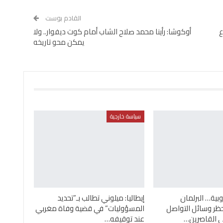
القادم بوست
ع
أوكوشا: رأينا محمد صلاح الشاب أمام كوت ديفوار.. ولا
يمكن محو تاريخه
سياسة خارجية
بية… البرلمان
إيطاليا: ميلوني تطالب بـ”تحديد
ظر وسائل التواصل
المسؤوليات” في قضية وفاة مغربي
ى القاصرين…
عند توقيفه…