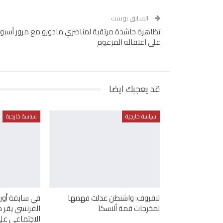
السابق بوست
تظاهرة حاشدة مرتقبة لمناصري مادورو مع مرور أسبو
على اعتقاله المزعوم
قد يعجبك ايضا
سياسة خارجية
سياسة خارجية
لافروف: واشنطن عدلت فهمها
في سابقة أورو
لمخرجات قمة ألاسكا
الفرنسي يقر ح
الاجتماعي عل