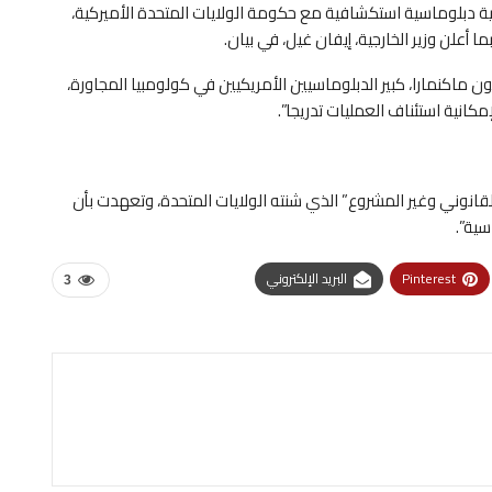
ية دبلوماسية استكشافية مع حكومة الولايات المتحدة الأميركية،
 أعلن وزير الخارجية، إيفان غيل، في بيان.
كنمارا، كبير الدبلوماسيين الأمريكيين في كولومبيا المجاورة،
كانية استئناف العمليات تدريجا”.
القانوني وغير المشروع” الذي شنته الولايات المتحدة، وتعهدت بأن
سية”.
Pinterest
البريد الإلكتروني
3