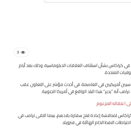
3
 في كراكاس بشأن استئناف العلاقات الدبلوماسية، وذلك بعد أيام
لايات المتحدة.
وماسيين أمريكيين في العاصمة، في أحدث مؤشر على التعاون عقب
امب أنه “يدير” هذا البلد الواقع في أمريكا الجنوبية.
ى اعتقاله المزعوم
كاس لمناقشة إعادة فتح سفارة بلادهم، بينما التقى ترامب في
طات النفط الخام الهائلة في فنزويلا.