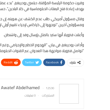
وقررت حكومة الرئيسة المؤقتة، ديلسي رودريغيز، “بدء عمل
بهدف إعادة فتح البعثات الدبلوماسية في كلا البلدين”، حسبما
وقال مسؤول أمريكي، طلب عدم الكشف عن هويته، إن جون ما
ومسؤولين آخرين “توجهوا إلى كراكاس لإجراء تقييم أولي لإم
وأعلنت فنزويلا أنها سترد بالمثل بإرسال وفد إلى واشنطن.
وأدانت رودريغيز، في بيان، “الهجوم الخطير والإجرامي وغير 
“تواصل فنزويلا مواجهة هذا العدوان عبر القنوات الدبلوما
ReddIt
Twitter
Facebook
شارك
Awatef Abdelhamed
12530
المشاركات
0 تعليقات