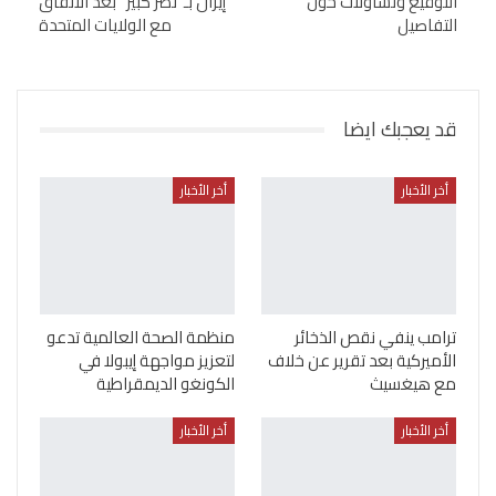
التوقيع وتساؤلات حول
إيران بـ”نصر كبير” بعد الاتفاق
التفاصيل
مع الولايات المتحدة
قد يعجبك ايضا
أخر الأخبار
أخر الأخبار
ترامب ينفي نقص الذخائر
منظمة الصحة العالمية تدعو
الأميركية بعد تقرير عن خلاف
لتعزيز مواجهة إيبولا في
مع هيغسيث
الكونغو الديمقراطية
أخر الأخبار
أخر الأخبار