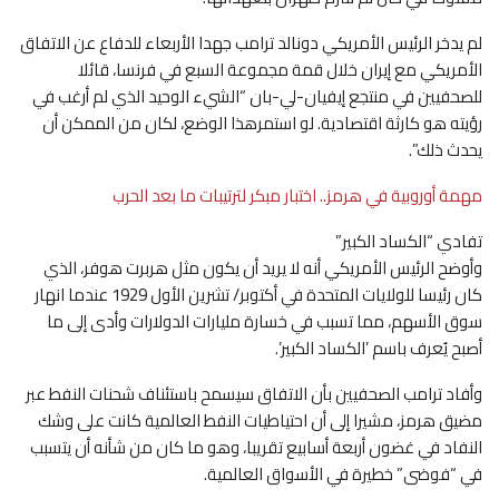
لم يدخر الرئيس الأمريكي دونالد ترامب جهدا ​الأربعاء للدفاع عن الاتفاق
الأمريكي مع إيران خلال قمة مجموعة السبع في فرنسا، قائلا
للصحفيين في منتجع إيفيان-لي-بان “الشيء الوحيد الذي لم أرغب في
رؤيته هو كارثة اقتصادية. لو استمرهذا الوضع، ​لكان من ‌الممكن أن
يحدث ذلك”.
مهمة أوروبية في هرمز.. اختبار مبكر لترتيبات ما بعد الحرب
تفادي “الكساد الكبير”
وأوضح الرئيس الأمريكي أنه لا يريد أن يكون مثل هربرت هوفر، الذي
كان رئيسا للولايات المتحدة في أكتوبر/ تشرين الأول 1929 عندما انهار
سوق الأسهم، مما تسبب في خسارة ‌مليارات الدولارات وأدى إلى ما
أصبح يُعرف باسم ’الكساد الكبير’.
وأفاد ترامب الصحفيين بأن الاتفاق سيسمح باستئناف شحنات النفط عبر
مضيق هرمز، مشيرا إلى أن احتياطيات النفط العالمية كانت على وشك
النفاد في غضون أربعة أسابيع تقريبا، وهو ما كان من شأنه أن يتسبب
‌في “فوضى” خطيرة في الأسواق العالمية.