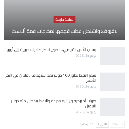
سياسة خارجية
لافروف: واشنطن عدلت فهمها لمخرجات قمة ألاسكا
بسبب الأمن القومي.. الصين تحظر صادرات حيوية إلى أوروبا
يوليو 24, 2026
سعر النفط تجاوز 100 دولار بعد استهداف ناقلتين في البحر
الأحمر
يوليو 24, 2026
ضربات أميركية وإيرانية جديدة والنفط يتخطى مئة دولار
للبرميل
يوليو 24, 2026
السابق
التالي
1 من 3٬704