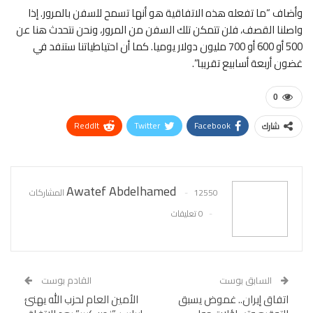
وأضاف “ما تفعله هذه الاتفاقية هو أنها تسمح للسفن بالمرور. إذا
واصلنا القصف، فلن تتمكن تلك السفن من ​المرور، ونحن نتحدث هنا عن
500 أو 600 أو 700 مليون دولار يوميا. كما أن احتياطياتنا ستنفد في
غضون أربعة أسابيع تقريبا”.
0
ReddIt
Twitter
Facebook
شارك
WhatsApp
Pinterest
البريد الإلكتروني
Awatef Abdelhamed
12550 المشاركات
0 تعليقات
السابق بوست
القادم بوست
اتفاق إيران.. غموض يسبق
الأمين العام لحزب الله يهنئ