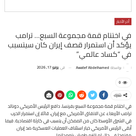
أخر الأخبار
في اختتام قمة مجموعة السبع… ترامب
يؤكد أن استمرار قصف إيران كان سيتسبب
في “كساد عالمي”
في
يونيو 17, 2026
بواسطة
Awatef Abdelhamed
0
شارك
في اختتام قمة مجموعة السبع بفرنسا، دافع الرئيس الأمريكي دونالد
ترامب ​الأربعاء عن الاتفاق الأمريكي مع إيران، قائلا إن استمرار الحرب ​
في الشرق الأوسط كان من الممكن أن يتسبب في كارثة اقتصادية. فيما
أبقى الرئيس الأمريكي خيار استئناف العمليات العسكرية ضد إيران
مفتوحا في حال لم تلتزم طهران بتعهداتها.