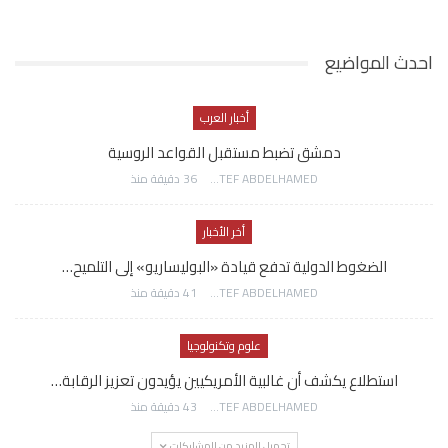
احدث المواضيع
أخبار العرب
دمشق تضبط مستقبل القواعد الروسية
AWATEF ABDELHAMED
36 دقيقة منذ
أخر الأخبار
الضغوط الدولية تدفع قيادة «البوليساريو» إلى التلميح…
AWATEF ABDELHAMED
41 دقيقة منذ
علوم وتكنولوجيا
استطلاع يكشف أن غالبية الأمريكيين يؤيدون تعزيز الرقابة…
AWATEF ABDELHAMED
43 دقيقة منذ
تحميل المزيد من المشاركات