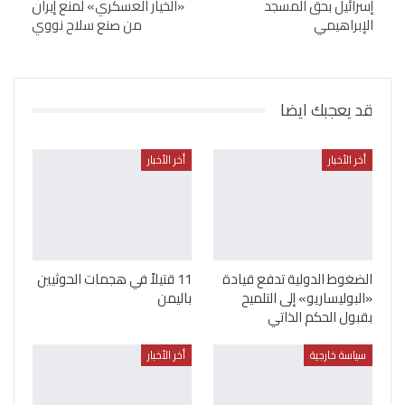
إسرائيل بحق المسجد
«الخيار العسكري» لمنع إيران
الإبراهيمي
من صنع سلاح نووي
قد يعجبك ايضا
أخر الأخبار
أخر الأخبار
الضغوط الدولية تدفع قيادة
11 قتيلاً في هجمات الحوثيين
«البوليساريو» إلى التلميح
باليمن
بقبول الحكم الذاتي
سياسة خارجية
أخر الأخبار