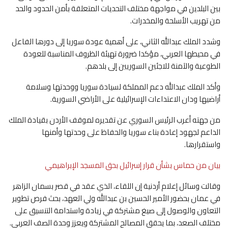
بين البلدين في مواجهة مختلف التحديات المتعلقة بأمن الحدود والحد
من تهريب الأسلحة والمخدرات.
وشدد الملك عبدالله الثاني، على أهمية عودة سوريا إلى دورها الفاعل
في محيطها العربي، مؤكدا ضرورة تهيئة الظروف المناسبة للعودة
الطوعية والآمنة للاجئين السوريين إلى بلدهم.
وأكد الملك عبدالله دعم المملكة لسيادة سوريا ووحدتها وسلامة
أراضيها ودان الاعتداءات الإسرائيلية على الأراضي السورية.
من جهته أعرب الرئيس السوري عن تقديره لموقف الأردن بقيادة الملك
الداعم لجهود إعادة بناء سوريا والحفاظ على وحدتها وأمنها
واستقرارها.
بيان من حماس بشأن قرار إسرائيل بحق المسجد الإبراهيمي
وقالت وسائل إعلام أردنية إن اللقاء، الذي عقد في قصر بسمان الزاهر
في عمان بحضور الأمير الحسين بن عبدالله ولي العهد، بحث فرص تطوير
التعاون والوصول إلى صيغ مشتركة في زيادة واستدامة التنسيق على
مختلف الصعد، بما يحقق المصالح المشتركة ويعزز وحدة الصف العربي.