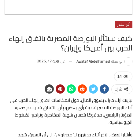
أخر الأخبار
كيف ستتأثر البورصة المصرية باتفاق إنهاء
الحرب بين أمريكا وإيران؟
في
يونيو 17, 2026
بواسطة
Awatef Abdelhamed
14
شارك
تباينت آراء خبراء بسوق المال، حول انعكاسات اتفاق إنهاء الحرب على
أداء البورصة المصرية، حيث رأى بعضهم أن الاتفاق قد يدعم صعود
المؤشر الرئيسي، مدفوعًا بتحسن شهية المخاطرة وتراجع الضغوط
الجيوسياسية.
وأشار البعض الآخر أثناء حديثهم لـ”مصراوي”، إلى أن السوق شهد