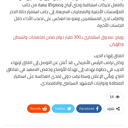
بالفعل تحركات استباقية وجني أرباح وضغوطًا بيعية من جانب
المؤسسات الأجنبية والمضاربات السريعة، إلى جانب استمرار حالة الحذر
والترقب لدى المستثمرين، وهو ما انعكس على تذبذب الأداء خلال
الجلسات الأخيرة.
رويترز: صندوق استثماري بـ300 مليار دولار ضمن تفاهمات واشنطن
وطهران
اتفاق إنهاء الحرب
وكان ترامب الرئيس الأمريكي، قد أعلن عن التوصل إلى اتفاق لإنهاء
الحرب، في خطوة تهدف إلى تهدئة الأوضاع وخفض التصعيد في مناطق
النزاع، ويأتي الإعلان وسط ترقب دولي لمدى انعكاسه على استقرار
المنطقة وتوازنات المشهد السياسي والاقتصادي.
14
ReddIt
Twitter
Facebook
شارك
WhatsApp
Pinterest
البريد الإلكتروني