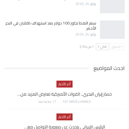
يوليو 24, 2026
سعر النفط تجاوز 100 دولار بعد استهداف ناقلتين في البحر
الأحمر
يوليو 24, 2026
السابق
التالي
1 من 3٬704
احدث المواضيع
أخر الأخبار
حصار إيران البحري.. القوات الأميركية تعترض المزيد من…
AWATEF ABDELHAMED
17 ساعة منذ
أخر الأخبار
الرئيس الإيراني يتحدث عن صعوبة التواصل مع…