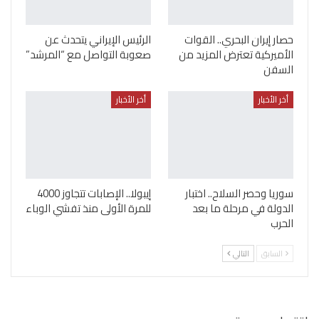
حصار إيران البحري.. القوات
الرئيس الإيراني يتحدث عن
الأميركية تعترض المزيد من
صعوبة التواصل مع “المرشد”
السفن
أخر الأخبار
أخر الأخبار
سوريا وحصر السلاح.. اختبار
إيبولا.. الإصابات تتجاوز 4000
الدولة في مرحلة ما بعد
للمرة الأولى منذ تفشي الوباء
الحرب
السابق
التالي