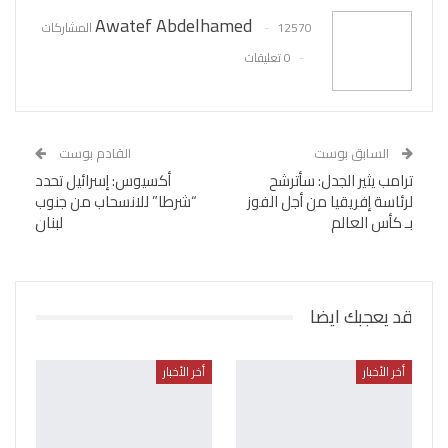
Awatef Abdelhamed
12570 المشاركات
0 تعليقات
السابق بوست
القادم بوست
ترامب يثير الجدل: سأترشح
أكسيوس: إسرائيل تحدد
لرئاسة إفريقيا من أجل الفوز
“شرطا” للانسحاب من جنوب
بـ كأس العالم
لبنان
قد يعجبك ايضا
أخر الأخبار
أخر الأخبار