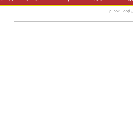
يل لوقف هجماتها
المنح الدراسية
مقالات
علوم وتكنولوجيا
فيديوهات
ف