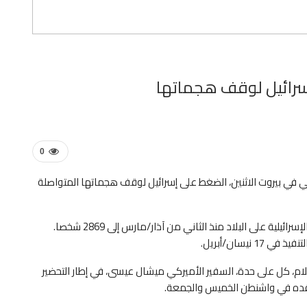
سرائيل لوقف هجماتها
0
كي في بيروت الاثنين، الضغط على إسرائيل لوقف هجماتها المتواصلة
وأعلنت السلطات اللبنانية الإثنين ارتفاع حصيلة قتلى الغارات الإسرائيلية على البلاد منذ الثاني من آذار/مارس إلى 2869 شخصا.
يسان/أبريل.
ام، كل على حدة، السفير الأميركي ميشال عيسى، في إطار التحضير
ر عقده في واشنطن الخميس والجمعة.