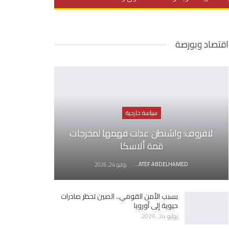
يديو
في العمق
منوعات
اقتصاد وبورصة
سياسة خارجية
لافروف: واشنطن عدلت فهمها لمخرجات
قمة ألاسكا
AWATEF ABDELHAMED
يوليو 24, 2026
بسبب الأمن القومي.. الصين تحظر صادرات
حيوية إلى أوروبا
يوليو 24, 2026