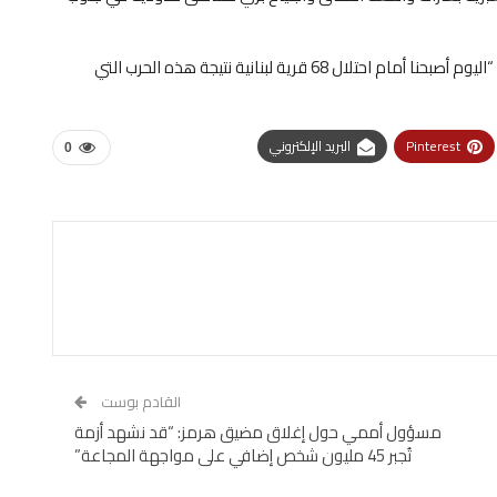
وفي مقابلة مع قناة “العربية” السعودية الأحد، قال سلام “اليوم أصبحنا أمام احتلال 68 قرية لبنانية نتيجة هذه الحرب التي
Pinterest
البريد الإلكتروني
0
القادم بوست
مسؤول أممي حول إغلاق مضيق هرمز: “قد نشهد أزمة
تُجبر 45 مليون شخص إضافي على مواجهة المجاعة”