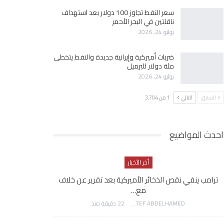
سعر النفط تجاوز 100 دولار بعد استهداف
ناقلتين في البحر الأحمر
يوليو 24, 2026
ضربات أميركية وإيرانية جديدة والنفط يتخطى
مئة دولار للبرميل
يوليو 24, 2026
السابق
التالي
1 من 3٬704
احدث المواضيع
أخر الأخبار
ترامب ينفي نقص الذخائر الأميركية بعد تقرير عن خلاف
مع…
AWATEF ABDELHAMED
22 دقيقة منذ