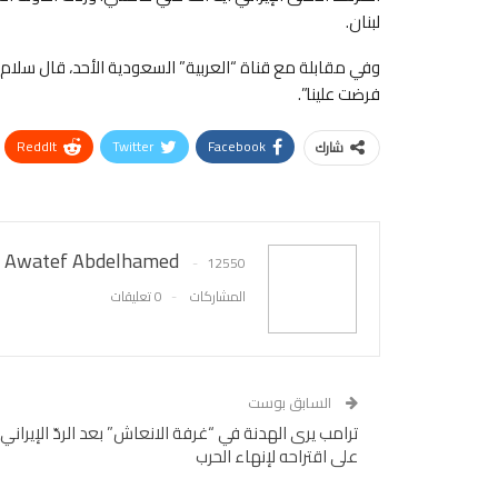
لبنان.
فرضت علينا”.
ReddIt
Twitter
Facebook
شارك
Awatef Abdelhamed
12550
المشاركات
0 تعليقات
السابق بوست
ترامب يرى الهدنة في “غرفة الانعاش” بعد الردّ الإيراني
على اقتراحه لإنهاء الحرب