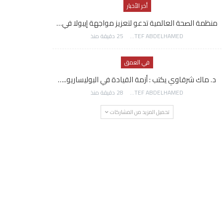
أخر الأخبار
منظمة الصحة العالمية تدعو لتعزيز مواجهة إيبولا في…
AWATEF ABDELHAMED
25 دقيقة منذ
في العمق
د. ماك شرقاوي يكتب : أزمة القيادة في البوليساريو..…
AWATEF ABDELHAMED
28 دقيقة منذ
تحميل المزيد من المشاركات