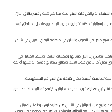
تداءات والخروقات المتواصلة، بما يتيح تثبيت وقف إطلاق النار”.
ات إسرائيلية مكثفة تجاوزت جنوب البلاد، ووصلت إلى مناطق تبعد
نانية، سبع منها في الجنوب واثنتان في منطقة البقاع الغربي في شرق
رامب، تواصل إسرائيل ضرباتها وعمليات التفجير ونسف المنازل في
تي تحتل أجزاء من جنوب البلاد، ويطلق صواريخ ومسيّرات عليها أو نحو
، حيث تصاعدت أعمدة دخان كثيفة من المواقع المستهدفة.
قُتل في معارك قرب الحدود مع لبنان، لترتفع خسائره منذ بدء الحرب
 صواريخ على إسرائيل في الثاني من آذار/مارس، ردا على اغتيال
 العبرية بغارات واسعة النطاق واجتياح بري لمناطق حدودية في جنوب