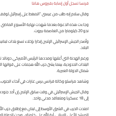
فرنسا تسجل أول إصابة بفيروس هانتا
وقال سلام إنه طلب من عيسى “الضغط على إسرائيل لوقف الاع
وجاءت هذه الدعوة بعدما شهدت نهاية الأسبوع الماضي غار
نحو 20 كيلومترا من العاصمة بيروت.
وأصدر الجيش الإسرائيلي الإثنين إنذارا بإخلاء تسع بلدات لب
البلاد.
ورغم الهدنة التي أعلنها ومددها الرئيس الأميركي دونالد ت
البلدات الحدودية، بينما يشنّ حزب الله هجمات على قواتها ال
شمال الدولة العبرية.
وشاهد مراسلو وكالة فرانس برس غارات في أنحاء الجنوب
وقال الجيش الإسرائيلي في وقت سابق الإثنين إن أحد جنوده 
إلى 18 عسكريا ومتعاقد مدني واحد.
امتدت الحرب في الشرق الأوسط إلى لبنان مع إطلاق حزب الله
المرشد الأعلى الإيراني آية الله علي خامنئي. وردت الدولة