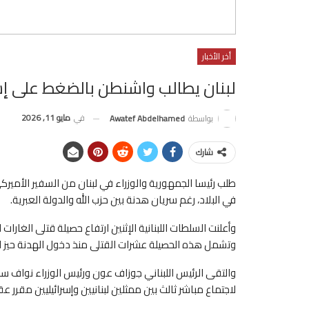
أخر الأخبار
لبنان يطالب واشنطن بالضغط على إ
في
مايو 11, 2026
بواسطة
Awatef Abdelhamed
شارك
طلب رئيسا الجمهورية والوزراء في لبنان من السفير الأمير
في البلاد، رغم سريان هدنة بين حزب الله والدولة العبرية.
وتشمل هذه الحصيلة عشرات القتلى منذ دخول الهدنة حيز التنفيذ في 17 ن
والتقى الرئيس اللبناني جوزاف عون ورئيس الوزراء نواف سل
لاجتماع مباشر ثالث بين ممثلين لبنانيين وإسرائيليين مقر