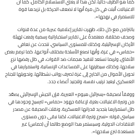
كما هو الظرف حالياً، لكن هذا لا يعني الاستسلام الكامل، كما أن
الاغتيالات أثبتت في كل مرة أنها لا تضعف الحركة بل تزيدها قوة
للاستمرار في نهجها».
بالتزامن مع كل ذلك، ظهرت تقارير إعلامية عبرية من عدة قنوات
وصحف مختلفة، معتمدةً على تقارير استخباراتية رسمية رفعت لهيئة
الأركان الإسرائيلية، وكذلك للمستوى السياسي، تتحدث عن تعافي
«حماس» في غزة، وأنها تصنع الأسلحة بمختلف أنواعها، كما ترمم بعض
الأنفاق، ولربما تستعد لتنفيذ هجمات ضد القوات، في ظل رفضها نزع
سلاحها، وكذلك سيطرتها على المساعدات الإنسانية، واستمرارها في
تحويل الأموال من الخارج إلى غزة لصرف رواتب نشطائها، وتحويلها للجناح
العسكري ليعيد ترتيب نفسه، ولتجنيد أعضاء جدد.
ووفقاً لصحيفة «يسرائيل هيوم» العبرية، فإن الجيش الإسرائيلي يصعّد
من وتيرة الاغتيالات بغزة، لإعاقة جهود «حماس» لترسيخ وجودها في
ظل استمرارها بتجديد قدراتها العسكرية. ونقلت الصحيفة عن مصدر
سياسي قوله: «نسرع وتيرة الاغتيالات، لكننا نبقى دون مستوى
الانتقادات الدولية، وسيستمر هذا الوضع طالما أن (حماس) غير
مستعدة لنزع سلاحها».