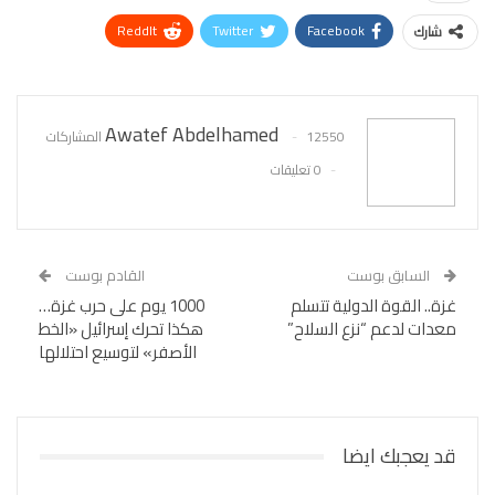
ReddIt
Twitter
Facebook
شارك
WhatsApp
Pinterest
البريد الإلكتروني
Awatef Abdelhamed
12550 المشاركات
0 تعليقات
السابق بوست
القادم بوست
غزة.. القوة الدولية تتسلم
1000 يوم على حرب غزة…
معدات لدعم “نزع السلاح”
هكذا تحرك إسرائيل «الخط
الأصفر» لتوسيع احتلالها
قد يعجبك ايضا