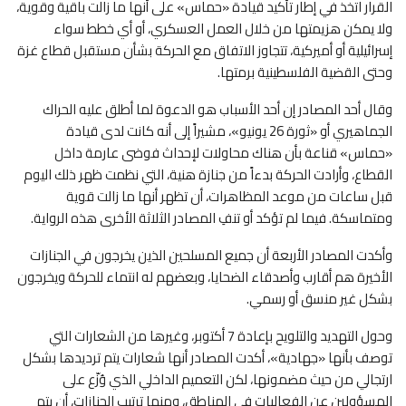
القرار اتخذ في إطار تأكيد قيادة «حماس» على أنها ما زالت باقية وقوية،
ولا يمكن هزيمتها من خلال العمل العسكري، أو أي خطط سواء
إسرائيلية أو أميركية، تتجاوز الاتفاق مع الحركة بشأن مستقبل قطاع غزة
وحتى القضية الفلسطينية برمتها.
وقال أحد المصادر إن أحد الأسباب هو الدعوة لما أطلق عليه الحراك
الجماهيري أو «ثورة 26 يونيو»، مشيراً إلى أنه كانت لدى قيادة
«حماس» قناعة بأن هناك محاولات لإحداث فوضى عارمة داخل
القطاع، وأرادت الحركة بدءاً من جنازة هنية، التي نظمت ظهر ذلك اليوم
قبل ساعات من موعد المظاهرات، أن تظهر أنها ما زالت قوية
ومتماسكة. فيما لم تؤكد أو تنفِ المصادر الثلاثة الأخرى هذه الرواية.
وأكدت المصادر الأربعة أن جميع المسلحين الذين يخرجون في الجنازات
الأخيرة هم أقارب وأصدقاء الضحايا، وبعضهم له انتماء للحركة ويخرجون
بشكل غير منسق أو رسمي.
وحول التهديد والتلويح بإعادة 7 أكتوبر، وغيرها من الشعارات التي
توصف بأنها «جهادية»، أكدت المصادر أنها شعارات يتم ترديدها بشكل
ارتجالي من حيث مضمونها، لكن التعميم الداخلي الذي وُزّع على
المسؤولين عن الفعاليات في المناطق، ومنها ترتيب الجنازات، أن يتم