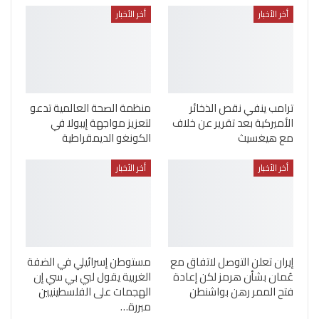
أخر الأخبار
أخر الأخبار
ترامب ينفي نقص الذخائر
منظمة الصحة العالمية تدعو
الأميركية بعد تقرير عن خلاف
لتعزيز مواجهة إيبولا في
مع هيغسيث
الكونغو الديمقراطية
أخر الأخبار
أخر الأخبار
إيران تعلن التوصل لاتفاق مع
مستوطن إسرائيلي في الضفة
عُمان بشأن هرمز لكن إعادة
الغربية يقول لبي بي سي إن
فتح الممر رهن بواشنطن
الهجمات على الفلسطينيين
مبررة…