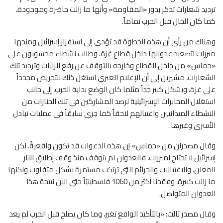
ترديد شعارات تذكر بدور «المقاومة» وأنها ما زالت حاضرة وموجودة،
كما كان الحال قبل الحرب تماماً.
وهناك من رأى أن هذه الخطوة قد تؤدي إلى استفزاز إسرائيل ومنحها
مبررات لتصعيد عدوانها داخل قطاع غزة. وطالب نشطاء محسوبون على
«حماس» من داخل القطاع وخارجه بالتوقف عن رفع الرايات وترديد تلك
الشعارات، مشيرين إلى أن الإعلام العبري استغل ذلك للتحريض مجدداً
على غزة، وبشكل كبير جداً مثلما كان الوضع بداية الحرب، إلى جانب
استغلال المخابرات الإسرائيلية لرصد المشاركين في تلك الجنازات من
النشطاء الميدانيين واغتيالهم لاحقاً كما جرى سابقاً في عمليات تبادل
الأسرى وغيرها.
وقال مصدران من «حماس» إن هذه الدعوات قد تكون واقعيةً، لكن
إسرائيل لا تحتاج لمبررات، فالعدوان لم يتوقف منذ وقف إطلاق النار
المعلن، والاغتيالات والجرائم التي ترتكب مستمرة بشكل متفاوت ولكنها
ما زالت كبيرة، وفقدنا أكثر من 1060 فلسطينيّاً حتى الآن نتيجة هذا
العدوان المتواصل.
وقال مصدر ثالث: «بالتأكيد الواقع تغير، وما كان يصلح قبل الحرب لم يعد