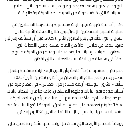
يا يهود.. 7 أكتوبر سوف يعود»، وهو أمر لفت انتباه وسائل الإعلام
الإسرائيلية التي خاضت جولة من التحريض ضد الحركة وقطاع غزة.
وكان آخر مرة ظهرت فيها رايات «حماس» وعناصرها المسلحين في
عمليات تسليم المختطفين الإسرائيليين، خلال الصفقة الثانية لتبادل
الأسرى، التي بدأت في يناير (كانون الثاني) 2025، قبل أن تستأنف إسرائيل
حربها لاحقاً في مارس (آذار) من العام نفسه، وهي الأحداث التي
استغلتها القوات الإسرائيلية لرصد قيادات وعناصر من الحركة قتلتهم
لاحقاً في سلسلة من الاغتيالات والعمليات التي نفذتها.
ومع تكرار المشهد مؤخراً، خاصةً وأن الحرب الإسرائيلية مستمرة بشكل
مصغر رغم وقف إطلاق النار المعلن في أكتوبر (تشرين الأول) 2025،
سألت «الشرق الأوسط» أربعة مصادر من «حماس» في قطاع غزة عن
أسباب عودة رفع الرايات وظهور المسلحين، ولف جثامين الضحايا برايات
الحركة و«القسام»، فأكدت جميعها أن هناك قراراً من قيادة الحركة
بغزة اتخذ وتم تعميمه على جميع المناطق، للعودة لرفع الرايات وترديد
الشعارات «الجهادية» في جنازات النشطاء الذين تغتالهم إسرائيل.
ووفقاً للمصادر الأربعة، التي تحدث كل واحد منها بشكل منفصل، فإن