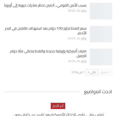
بسبب الأمن القومي.. الصين تحظر صادرات حيوية إلى أوروبا
يوليو 24, 2026
سعر النفط تجاوز 100 دولار بعد استهداف ناقلتين في البحر
الأحمر
يوليو 24, 2026
ضربات أميركية وإيرانية جديدة والنفط يتخطى مئة دولار
للبرميل
يوليو 24, 2026
السابق
التالي
1 من 3٬704
احدث المواضيع
أخر الأخبار
ترامب ينفي نقص الذخائر الأميركية بعد تقرير عن خلاف مع…