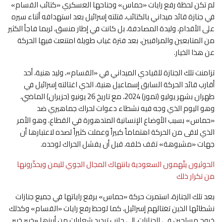
لم تكن لحظة رفع رايات «حماس» وجناحها العسكري «كتائب القسام»
في جنازة قائد ميداني بالكتائب، قتلته إسرائيل بعد استهدافه أثناء سيره
على الأقدام، وليدة المصادفة، بل كانت في إطار منسق، لربما فاجأ الكثير
من المتابعين والمراقبين، بعد فترة غياب طويلة امتنعت فيها الحركة
عن هذا الخيار.
تزامنت تلك الجنازة للقيادي الميداني في «القسام»، وليد هنية، أحد
أقارب قائد الحركة السابق إسماعيل هنية، الذي اغتالته إسرائيل في
طهران بشهر يوليو (تموز) 2024، مع تاريخ 26 يونيو (حزيران) الماضي،
وهو اليوم الذي وجه فيه نشطاء دعوات لحراك جماهيري ضد
«حماس» بسبب الأوضاع الإنسانية المتدهورة في القطاع، وهو الأمر
الذي لاقى من الحركة اهتماماً كبيراً وعملت كثيراً لصده لاعتبارها أن
جهات «مشبوهة» تقف خلفه، قبل أن يفشل الحراك لوحده.
الحوثيون يتّهمون السعودية بانتهاك المجال الجوي لليمن ويحذّرونها
من تكرار ذلك
بعد تلك الجنازة، استمرت حركة «حماس» برفع راياتها في جميع جنازات
نشطائها الذين تغتالهم إسرائيل، كما لوحظ رفع رايات «القسام» وكذلك
خروج مسلحين في الجنازات، إلى جانب ترديد شعارات من أبرزها «خيبر خيبر