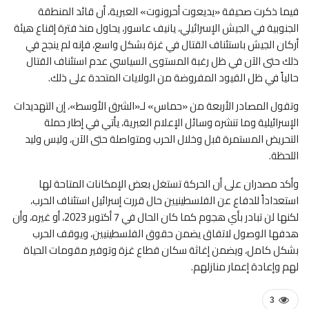
فيما ذكرت صحيفة «يديعوت أحرونوت» العبرية، أن قائد المنطقة
الجنوبية في الجيش الإسرائيلي، يانيف عاسور، يحاول منذ فترة إقناع هيئة
أركان الجيش باستئناف القتال في غزة بشكل واسع، فإنه لم ينجح في
ذلك حتى الآن في ظل رغبة المستوى السياسي عدم استئناف القتال
حالياً في ظل القيود المفروضة من الولايات المتحدة على ذلك.
وتقول المصادر الأربعة من «حماس» لـ«الشرق الأوسط»، إن التهديدات
الإسرائيلية وما تنشره وسائل الإعلام العبرية، يأتي في إطار حملة
التحريض المستمرة قبل وخلال الحرب ومتواصلة حتى الآن، وليس وليد
اللحظة.
وأكد مصدران على أن الحركة تستغل بعض الإمكانات المتاحة لها
استعداداً للدفاع عن الفلسطينيين حال قررت إسرائيل استئناف الحرب،
لكنها لن تبادر بأي هجوم كما كان الحال في 7 أكتوبر 2023، أو غيره، وأن
هدفها الوصول لاتفاق يضمن حقوق الفلسطينيين، ويوقف الحرب
بشكل كامل، ويضمن إغاثة سكان قطاع غزة وتوفير مقومات الحياة
لهم وإعادة إعمار منازلهم.
3