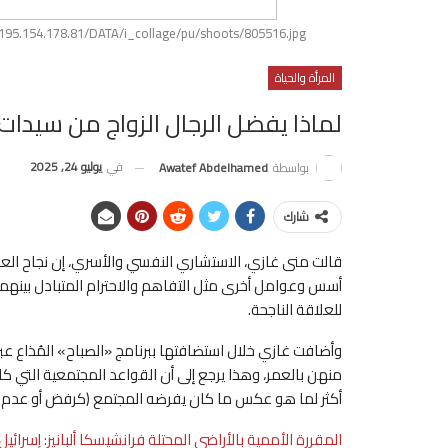
://195.154.178.81/DATA/i_collage/pu/shoots/805516.jpg
المرأة والحياة
لماذا يفضل الرجال الزواج من سيدات
في
يوليو 24, 2025
بواسطة
Awatef Abdelhamed
شارك
قالت منى غازي، الاستشاري النفسي والأسري، إن نجاح العلا
أسس وعوامل أخرى مثل التفاهم والاحترام المتبادل بينهم
للعلاقة الناجحة.
وأضافت غازي خلال استضافتها ببرنامج «الصباح» المُذاع عبر
منهن بالعمر، وهذا يرجع إلى أن القواعد المجتمعية التي كانت
أكثر لما هو عكس ما كان يفرضه المجتمع (كرفض أو عدم تقب
المقررة الأممية بالأراضي المحتلة فرانشيسكا ألبانيز: إس