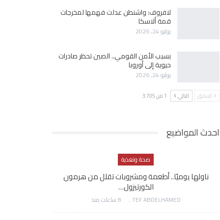
لافروف: واشنطن عدلت فهمها لمخرجات
قمة ألاسكا
يوليو 24, 2026
بسبب الأمن القومي.. الصين تحظر صادرات
حيوية إلى أوروبا
يوليو 24, 2026
السابق
التالي
1 من 3٬705
احدث المواضيع
صحة وتغذية
ناولها يوميًا.. أطعمة ومشروبات تقلل من هرمون
الكورتيزول…
AWATEF ABDELHAMED
8 ساعات منذ