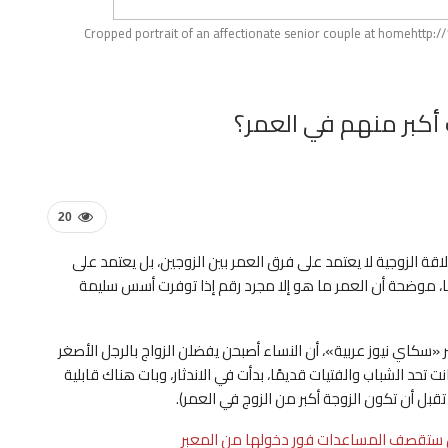
Cropped portrait of an affectionate senior couple at homehttp
 أكبر منهم في العمر؟
20
قة الزوجية لا يعتمد على فرق العمر بين الزوجين، بل يعتمد على
ا، موضحة أن العمر ما هو إلا مجرد رقم إذا توفرت أسس سليمة
 «سكاي نيوز عربية»، أن النساء أصبحن يفضلن الزواج بالرجل الأصغر
 تحد الشباب والفتيات قديمًا، بدأت في الاندثار، وبات هناك قابلية
ل أن تكون الزوجة أكبر من الزوج في العمر).
رائيل ستقصف المساعدات فور دخولها من المعبر