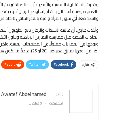
وذكرت الاستشارية النفسية والأسرية، أن هناك الكثير من ال
بالعمر، موضحة أنه خلال بحث أجرته، أوضح الرجال أنهم يفضلون 
والنضج معًا، أي تكون المرأة واعية بالقدر الكافي لاتخاذ قرار
وأكدت غازي، أن غالبية السيدات والرجال باتوا يظهرون أصغ
العادات الصحية مثل ممارسة التمارين الرياضية وتناول الأكل
أكبر من زوجها بفارق عمر كبير (20 أو 25)، عادةً ما يكون هذا الأمر مرفوض في المجتمعات العربية.
ReddIt
Twitter
Facebook
شارك
Awatef Abdelhamed
12592
المشاركات
0 تعليقات