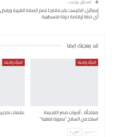
السابق بوست
إسرائيل: الكنيست يقر مقترحا لضم الضفة الغربية ورفض
أي خطة لإقامة دولة فلسطينية
قد يعجبك ايضا
المرأة والحياة
المرأة والحياة
مفاجأة .. أميرات مصر القديمة
علامات تحذيري
استخدمن السلاح “بصورة فعلية”
السابق
التالي