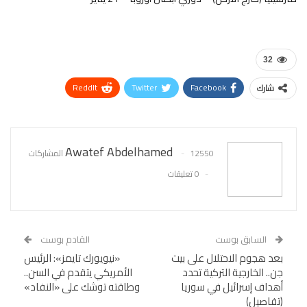
32
ReddIt
Twitter
Facebook
شارك
WhatsApp
Pinterest
البريد الإلكتروني
Awatef Abdelhamed
12550 المشاركات
0 تعليقات
السابق بوست
القادم بوست
بعد هجوم الاحتلال على بيت
«نيويورك تايمز»: الرئيس
جن.. الخارجية التركية تحدد
الأمريكي يتقدم في السن..
أهداف إسرائيل في سوريا
وطاقته توشك على «النفاد»
(تفاصيل)