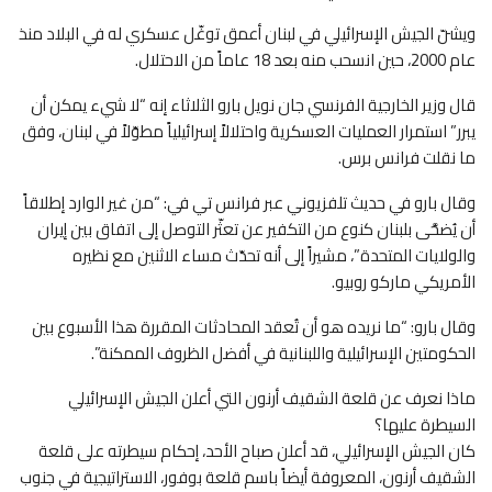
ويشنّ الجيش الإسرائيلي في لبنان أعمق توغّل عسكري له في البلاد منذ
عام 2000، حين انسحب منه بعد 18 عاماً من الاحتلال.
قال وزير الخارجية الفرنسي جان نويل بارو الثلاثاء إنه “لا شيء يمكن أن
يبرر” استمرار العمليات العسكرية واحتلالاً إسرائيلياً مطوّلاً في لبنان، وفق
ما نقلت فرانس برس.
وقال بارو في حديث تلفزيوني عبر فرانس تي في: “من غير الوارد إطلاقاً
أن يُضحَّى بلبنان كنوع من التكفير عن تعثّر التوصل إلى اتفاق بين إيران
والولايات المتحدة”، مشيراً إلى أنه تحدّث مساء الاثنين مع نظيره
الأمريكي ماركو روبيو.
وقال بارو: “ما نريده هو أن تُعقد المحادثات المقررة هذا الأسبوع بين
الحكومتين الإسرائيلية واللبنانية في أفضل الظروف الممكنة”.
ماذا نعرف عن قلعة الشقيف أرنون التي أعلن الجيش الإسرائيلي
السيطرة عليها؟
كان الجيش الإسرائيلي، قد أعلن صباح الأحد، إحكام سيطرته على قلعة
الشقيف أرنون، المعروفة أيضاً باسم قلعة بوفور، الاستراتيجية في جنوب