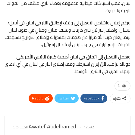
لبنان، عقب اشتباكات ميدانية مدعومة بغطاء ناري مكثف من القوات
البرية والجوية.
ورغم إعلان واشنطن التوصل إلى وقف لإطلاق النار في لبنان في أبريل/
نيسان، واصلت إسرائيل شنّ ضربات ونسف منازل ومبانٍ في جنوب لبنان،
بينما يعلن حزب الله مراراً عن هجمات بمسيّرات وإطلاق صواريخ تستهدف
القوات الإسرائيلية في جنوب لبنان أو شمال إسرائيل.
ويحمل التوصل إلى اتفاق في لبنان أهمية كبيرة للرئيس الأمريكي
دونالد ترامب، لأنّ إيران اشترطت وقف إطلاق النار في لبنان في أي اتفاق
لإنهاء الحرب في الشرق الأوسط.
1
ReddIt
Twitter
Facebook
شارك
WhatsApp
Pinterest
البريد الإلكتروني
Awatef Abdelhamed
12592 المشاركات