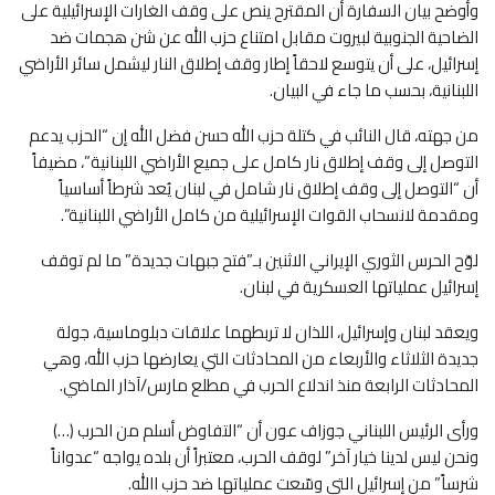
وأوضح بيان السفارة أن المقترح ينص على وقف الغارات الإسرائيلية على
الضاحية الجنوبية لبيروت مقابل امتناع حزب الله عن شن هجمات ضد
إسرائيل، على أن يتوسع لاحقاً إطار وقف إطلاق النار ليشمل سائر الأراضي
اللبنانية، بحسب ما جاء في البيان.
من جهته، قال النائب في كتلة حزب الله حسن فضل الله إن “الحزب يدعم
التوصل إلى وقف إطلاق نار كامل على جميع الأراضي اللبنانية”، مضيفاً
أن “التوصل إلى وقف إطلاق نار شامل في لبنان يُعد شرطاً أساسياً
ومقدمة لانسحاب القوات الإسرائيلية من كامل الأراضي اللبنانية”.
لوّح الحرس الثوري الإيراني الاثنين بـ”فتح جبهات جديدة” ما لم توقف
إسرائيل عملياتها العسكرية في لبنان.
ويعقد لبنان وإسرائيل، اللذان لا تربطهما علاقات دبلوماسية، جولة
جديدة الثلاثاء والأربعاء من المحادثات التي يعارضها حزب الله، وهي
المحادثات الرابعة منذ اندلاع الحرب في مطلع مارس/آذار الماضي.
ورأى الرئيس اللبناني جوزاف عون أن “التفاوض أسلم من الحرب (…)
ونحن ليس لدينا خيار آخر” لوقف الحرب، معتبراً أن بلده يواجه “عدواناً
شرساً” من إسرائيل التي وسّعت عملياتها ضد حزب االله.