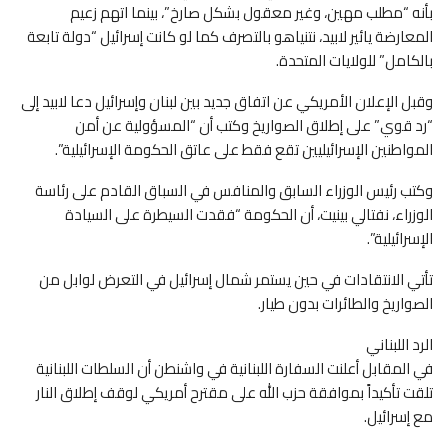
بأنه “مطلب مهين، وغير معقول بشكل صارخ”، بينما اتهم زعيم
المعارضة يائير لابيد، نتنياهو بالتصرف كما لو كانت إسرائيل “دولة تابعة
بالكامل” للولايات المتحدة.
وقبل الإعلان الأمريكي عن اتفاق جديد بين لبنان وإسرائيل دعا لابيد إلى
“رد قوي” على إطلاق الصواريخ وكتب أن “المسؤولية عن أمن
المواطنين الإسرائيليين تقع فقط على عاتق الحكومة الإسرائيلية”.
وكتب رئيس الوزراء السابق والمنافس في السباق القادم على رئاسة
الوزراء، نفتالي بينيت، أن الحكومة “فقدت السيطرة على السيادة
الإسرائيلية”.
تأتي الانتقادات في حين يستمر شمال إسرائيل في التعرض لوابل من
الصواريخ والطائرات بدون طيار.
الرد اللبناني
في المقابل أعلنت السفارة اللبنانية في واشنطن أن السلطات اللبنانية
تلقت تأكيداً بموافقة حزب الله على مقترح أمريكي لوقف إطلاق النار
مع إسرائيل.