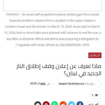
TOPSHOT - An Israeli self-propelled howitzer artillery gun fires rounds
towards southern Lebanon from a position in the upper Galilee in
northern Israel near the border on March 15, 2026. Israel said on March
15, 2026, that no direct talks were planned with Lebanon to end the war, a
day after a Lebanese official said Beirut was preparing a delegation to
negotiate with Israel. (Photo by Odd ANDERSEN / AFP) /
أخر الأخبار
ماذا نعرف عن إعلان وقف إطلاق النار
الجديد في لبنان؟
في
يونيو 3, 2026
بواسطة
Awatef Abdelhamed
1
شارك