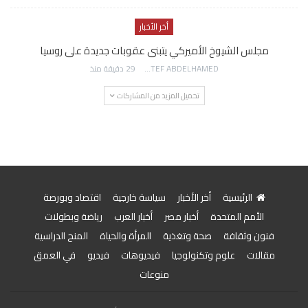
أخر الأخبار
مجلس الشيوخ الأميركي يتبنى عقوبات جديدة على روسيا
AWATEF ABDELHAMED
29 دقيقة منذ
تحميل المزيد من المشاركات
الرئيسية
أخر الأخبار
سياسة خارجية
اقتصاد وبورصة
الأمم المتحدة
أخبار مصر
أخبار العرب
رياضة وبطولات
فنون وثقافة
صحة وتغذية
المرأة والحياة
المنح الدراسية
مقالات
علوم وتكنولوجيا
فيديوهات
فيديو
في العمق
منوعات