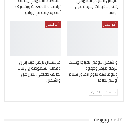
مجلس الشيوخ الأميركي
الاقتصاد الأميركي يخالف
يتبنى عقوبات جديدة على
ترامب والتوقعات ويخسر 23
روسيا
ألف وظيفة في يوليو
أخر الأخبار
أخر الأخبار
واشنطن تتوقع انفراجا وشيكا
فايننشال تايمز: حرب إيران
لأزمة هرمز وجهود
دفعت السعودية إلى بناء
دبلوماسية لبلوغ اتفاق سلام
تحالف دفاعي بديل عن
أوسع نطاقا
واشنطن
السابق
التالي
اقتصاد وبورصة