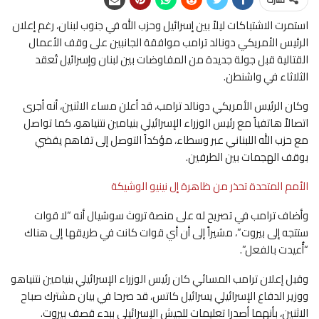
استمرت الاشتباكات ليلاً بين إسرائيل وحزب الله في جنوب لبنان، رغم إعلان
الرئيس الأمريكي دونالد ترامب موافقة الجانبين على وقف الأعمال
القتالية قبل جولة جديدة من المفاوضات بين لبنان وإسرائيل تُعقد
الثلاثاء في واشنطن.
وكان الرئيس الأمريكي دونالد ترامب، قد أعلن مساء الاثنين، أنه أجرى
اتصالاً هاتفياً مع رئيس الوزراء الإسرائيلي بنيامين نتنياهو، كما تواصل
مع حزب الله اللبناني عبر وسطاء، مؤكداً التوصل إلى تفاهم يقضي
بوقف الهجمات بين الطرفين.
الأمم المتحدة تحذر من ظاهرة إل نينيو الوشيكة
وأضاف ترامب في تصريح له على منصة تروث سوشيال أنه “لا قوات
ستتجه إلى بيروت”، مشيراً إلى أن أي قوات كانت في طريقها إلى هناك
“أُعيدت بالفعل”.
وقبل إعلان ترامب المسائي كان رئيس الوزراء الإسرائيلي بنيامين نتنياهو
ووزير الدفاع الإسرائيلي يسرائيل كاتس، قد صرحا في بيان مشترك صباح
الاثنين، بأنهما أصدرا تعليمات للجيش الإسرائيلي ببدء قصف بيروت.