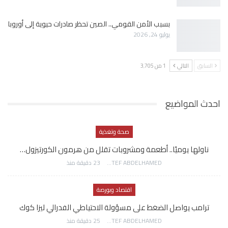
بسبب الأمن القومي.. الصين تحظر صادرات حيوية إلى أوروبا
يوليو 24, 2026
السابق
التالي
1 من 3٬705
احدث المواضيع
صحة وتغذية
ناولها يوميًا.. أطعمة ومشروبات تقلل من هرمون الكورتيزول…
AWATEF ABDELHAMED
23 دقيقة منذ
اقتصاد وبورصة
ترامب يواصل الضغط على مسؤولة الاحتياطي الفدرالي ليزا كوك
AWATEF ABDELHAMED
25 دقيقة منذ