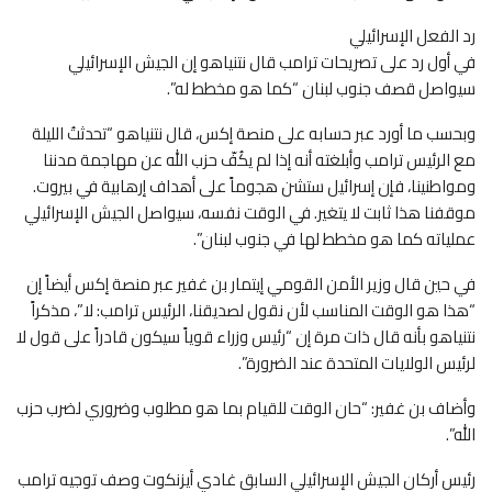
رد الفعل الإسرائيلي
في أول رد على تصريحات ترامب قال نتنياهو إن الجيش الإسرائيلي
سيواصل قصف جنوب لبنان “كما هو مخطط له”.
وبحسب ما أورد عبر حسابه على منصة إكس، قال نتنياهو “تحدثتُ الليلة
مع الرئيس ترامب وأبلغته أنه إذا لم يكُفّ حزب الله عن مهاجمة مدننا
ومواطنينا، فإن إسرائيل ستشن هجوماً على أهداف إرهابية في بيروت.
موقفنا هذا ثابت لا يتغير. في الوقت نفسه، سيواصل الجيش الإسرائيلي
عملياته كما هو مخطط لها في جنوب لبنان”.
في حين قال وزير الأمن القومي إيتمار بن غفير عبر منصة إكس أيضاً إن
“هذا هو الوقت المناسب لأن نقول لصديقنا، الرئيس ترامب: لا”، مذكراً
نتنياهو بأنه قال ذات مرة إن “رئيس وزراء قوياً سيكون قادراً على قول لا
لرئيس الولايات المتحدة عند الضرورة”.
وأضاف بن غفير: “حان الوقت للقيام بما هو مطلوب وضروري لضرب حزب
الله”.
رئيس أركان الجيش الإسرائيلي السابق غادي أيزنكوت وصف توجيه ترامب