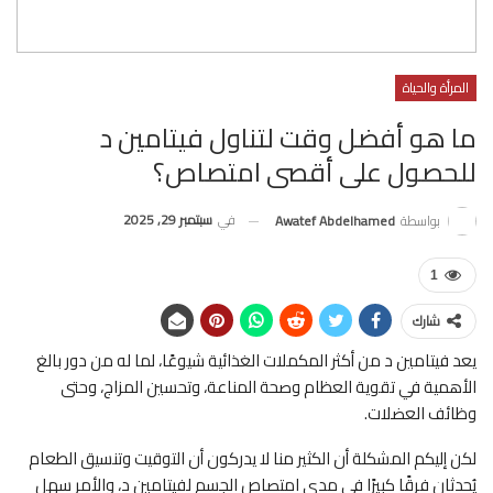
المرأة والحياة
ما هو أفضل وقت لتناول فيتامين د
للحصول على أقصى امتصاص؟
في
سبتمبر 29, 2025
بواسطة
Awatef Abdelhamed
1
شارك
يعد فيتامين د من أكثر المكملات الغذائية شيوعًا، لما له من دور بالغ
الأهمية في تقوية العظام وصحة المناعة، وتحسين المزاج، وحتى
وظائف العضلات.
لكن إليكم المشكلة أن الكثير منا لا يدركون أن التوقيت وتنسيق الطعام
يُحدثان فرقًا كبيرًا في مدى امتصاص الجسم لفيتامين د، والأمر سهل