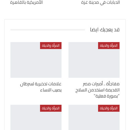
الدبابات في مدينة غزة
الأمريكية بالقاهرة
قد يعجبك ايضا
المرأة والحياة
المرأة والحياة
مفاجأة .. أميرات مصر
علامات تحذيرية لسرطان
القديمة استخدمن السلاح
يصيب النساء
“بصورة فعلية”
المرأة والحياة
المرأة والحياة