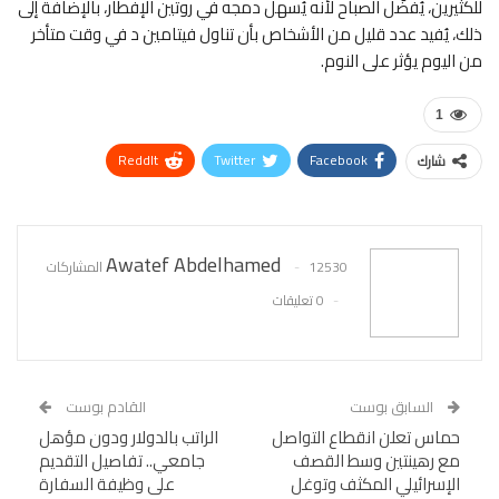
للكثيرين، يُفضّل الصباح لأنه يُسهل دمجه في روتين الإفطار، بالإضافة إلى
ذلك، يُفيد عدد قليل من الأشخاص بأن تناول فيتامين د في وقت متأخر
من اليوم يؤثر على النوم.
1
ReddIt
Twitter
Facebook
شارك
WhatsApp
Pinterest
البريد الإلكتروني
Awatef Abdelhamed
12530 المشاركات
0 تعليقات
السابق بوست
القادم بوست
حماس تعلن انقطاع التواصل
الراتب بالدولار ودون مؤهل
مع رهينتين وسط القصف
جامعي.. تفاصيل التقديم
الإسرائيلي المكثف وتوغل
على وظيفة السفارة