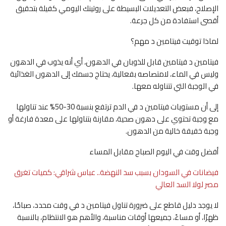
الإصلاح، فبعض التعديلات البسيطة على روتينك اليومي كفيلة بتحقيق
أقصى استفادة من كل جرعة.
لماذا توقيت فيتامين د مهم؟
فيتامين د فيتامين قابل للذوبان في الدهون، أي أنه يذوب في الدهون
وليس في الماء، لامتصاصه بفعالية، يحتاج جسمك إلى الدهون الغذائية
في الوجبة التي تتناوله معها.
إلى أن مستويات فيتامين د في الدم ترتفع بنسبة 30-50% عند تناولها
مع وجبة تحتوي على دهون صحية، مقارنة بتناولها على معدة فارغة أو
وجبة خفيفة خالية من الدهون.
أفضل وقت في اليوم الصباح مقابل المساء
فيضانات في السودان بسبب سد النهضة.. عباس شراقي: كميات تغرق
مصر لولا السد العالي
لا يوجد دليل قاطع على ضرورة تناول فيتامين د في وقت محدد، صباحًا،
ظهرًا، أو مساءً، جميعها أوقات مناسبة، والأهم هو الانتظام، بالنسبة