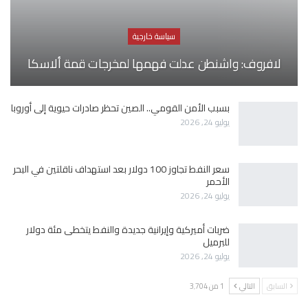
سياسة خارجية
لافروف: واشنطن عدلت فهمها لمخرجات قمة ألاسكا
بسبب الأمن القومي.. الصين تحظر صادرات حيوية إلى أوروبا
يوليو 24, 2026
سعر النفط تجاوز 100 دولار بعد استهداف ناقلتين في البحر
الأحمر
يوليو 24, 2026
ضربات أميركية وإيرانية جديدة والنفط يتخطى مئة دولار
للبرميل
يوليو 24, 2026
السابق
التالي
1 من 3٬704