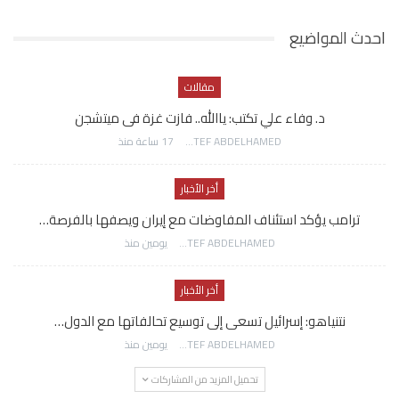
احدث المواضيع
مقالات
د. وفاء علي تكتب: ياالله.. فازت غزة فى ميتشجن
AWATEF ABDELHAMED
17 ساعة منذ
أخر الأخبار
ترامب يؤكد استئناف المفاوضات مع إيران ويصفها بالفرصة…
AWATEF ABDELHAMED
يومين منذ
أخر الأخبار
نتنياهو: إسرائيل تسعى إلى توسيع تحالفاتها مع الدول…
AWATEF ABDELHAMED
يومين منذ
تحميل المزيد من المشاركات