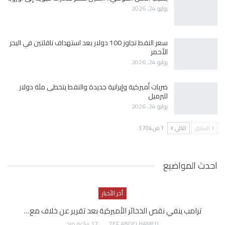
يوليو 24, 2026
سعر النفط تجاوز 100 دولار بعد استهداف ناقلتين في البحر
الأحمر
يوليو 24, 2026
ضربات أميركية وإيرانية جديدة والنفط يتخطى مئة دولار
للبرميل
يوليو 24, 2026
السابق
التالي
1 من 3٬704
احدث المواضيع
أخر الأخبار
ترامب ينفي نقص الذخائر الأميركية بعد تقرير عن خلاف مع…
AWATEF ABDELHAMED
17 ساعة منذ