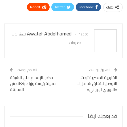
ReddIt
Twitter
Facebook
شارك
WhatsApp
Pinterest
البريد الإلكتروني
Awatef Abdelhamed
12550 المشاركات
0 تعليقات
السابق بوست
القادم بوست
الخارجية المصرية تبحث
حكم بالإعدام على الشيخة
التوصل لاتفاق شامل لـ
حسينة رئيسة وزراء بنغلادش
«النووي الإيراني»
السابقة
قد يعجبك ايضا