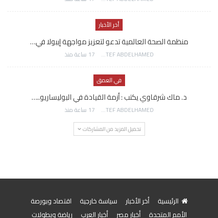
أخر الأخبار
منظمة الصحة العالمية تدعو لتعزيز مواجهة إيبولا في…
AWATEF ABDELHAMED
17 ساعة منذ
في العمق
د. ماك شرقاوي يكتب : أزمة القيادة في البوليساريو..…
AWATEF ABDELHAMED
17 ساعة منذ
تحميل المزيد من المشاركات
الرئيسية
أخر الأخبار
سياسة خارجية
اقتصاد وبورصة
الأمم المتحدة
أخبار مصر
أخبار العرب
رياضة وبطولات