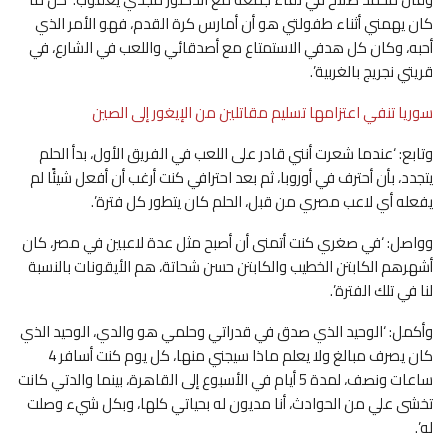
كان يهمني أثناء طفولتي هو أن أمارس كرة القدم، فهو الأمر الذي
أحبه، وكان كل هدفي الاستمتاع مع أصدقائي واللعب في الشارع، في
قريتي نجريج بالغربية’.
سوريا تنفي اعتزامها تسليم مقاتلين من الإيغور إلى الصين
وتابع: ‘عندما شعرت أنني قادر على اللعب في الفريق الأول، بدأ الحلم
يتجدد، بأن أحترف في أوروبا، ثم بعد احترافي كنت أرغب أن أفعل شيئًا لم
يفعله أي لاعب مصري من قبل، الحلم كان يتطور كل فترة’.
وواصل: ‘في صغري كنت أتمنى أن أصبح مثل عدة لاعبين في مصر، كان
أشهرهم الكابتن الخطيب والكابتن حسن شحاتة، هم الأيقونات بالنسبة
لنا في تلك الفترة’.
وأكمل: ‘الوحيد الذي صدق في قدراتي وحلمي هو والدي، الوحيد الذي
كان يصرف مبالغ ولا يعلم ماذا سيجني منها، كل يوم كنت أسافر 4
ساعات ونصف، لمدة 5 أيام في الأسبوع إلى القاهرة، بينما والدتي كانت
تخشى علي من الحوادث، أنا مديون له بحياتي كلها، وبكل شيء وصلت
له’.