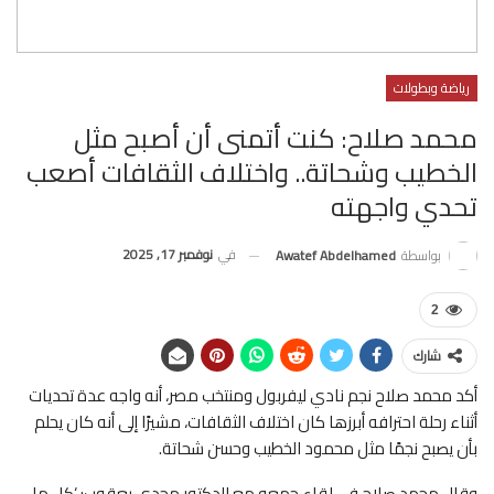
رياضة وبطولات
محمد صلاح: كنت أتمنى أن أصبح مثل
الخطيب وشحاتة.. واختلاف الثقافات أصعب
تحدي واجهته
في
نوفمبر 17, 2025
بواسطة
Awatef Abdelhamed
2
شارك
أكد محمد صلاح نجم نادي ليفربول ومنتخب مصر، أنه واجه عدة تحديات
أثناء رحلة احترافه أبرزها كان اختلاف الثقافات، مشيرًا إلى أنه كان يحلم
بأن يصبح نجمًا مثل محمود الخطيب وحسن شحاتة.
وقال محمد صلاح في لقاء جمعه مع الدكتور مجدي يعقوب: ‘كل ما