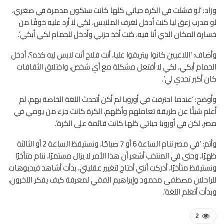
وزاد: ‘لو فشلت في الكرة حياتي كلها كانت ستكون مدمرة في صغري،
لو مدرب زعق ليا كنت أدخل لغرف الملابس، لكي لا أرد عليه خوفًا من
خسارة المكان الذي أنا فيه، كنت أخذ حزني وأدخل للحمام لكي أبكي’.
وأضاف: ‘اللاعبين كانوا بيتريقوا عليا، أنت فلاح أنت لابس ليه كده؟، أدخل
الحمام أبكي، لكي لا أفتعل مشكلة مع أي شخص، واختلاق الثقافات
كان أكبر تحدي لي’.
وأوضح: ‘عندما احترفت في أوروبا لم أكن أتحدث اللغة الخاصة بهم، لم
أعلم شيئًا عن طريقة تعاملهم وأكلهم، الكرة كانت جزء من يومي في
مصر، لكن في أوروبا حياتي كلها كانت قائمة على الكرة’.
وأتم: ‘في مصر ننام الساعة 6 أو 7 صباحًا، ونستيقظ الساعة 2 أو الثالثة
ظهرًا، وحتى في المنتخب أشعر أن هذا الأمر لا يزال مستمرًا، ننام متأخرًا
ونستيقظ متأخرًا، أدركت أنني أحتاج لتغيير عقليتي، بدأت أشاهد فيديوهات
للراحلان مصطفى محمود وإبراهيم الفقي لمعرفة كيف يفكر الآخرون،
وبدأت أتعلم اللغة’.
2