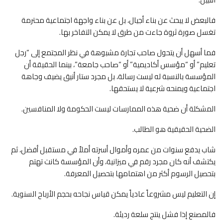
فالبعض لا يبحث عن بناء أجيال، بل عن بناء واجهة اجتماعية محترمة
تغسل صورة ثروة جاءت من طرق لا يمكن التفاخر بها.
فما أسهل أن يتحول صاحب تجارة مشبوهة في نظر المجتمع إلى “رجل
تعليم” أو “مؤسس أكاديمية” أو “صاحب جامعة”، بينما الحقيقة أن
المؤسسة بالنسبة له ليست رسالة، بل مجرد ستار أنيق يضيف وجاهة
اجتماعية ويمنحه شرعية لا يستحقها.
المشكلة أن ضحية هذه الممارسات ليست الحكومة ولا المنافسين.
الضحية الحقيقية هو الطالب.
شاب يدفع سنوات من عمره وأموال أسرته أملاً في مستقبل أفضل، ثم
يكتشف أنه كان مجرد رقم في ميزانية، وأن المؤسسة كانت تهتم
بتحصيل الرسوم أكثر من اهتمامها بتحصيل المعرفة.
إن التعليم ليس مشروعاً عادياً يمكن قياس نجاحه بحجم الأرباح السنوية.
فالمصنع إذا فشل ينتج سلعة رديئة.