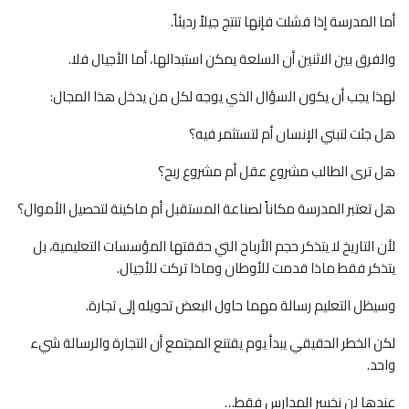
أما المدرسة إذا فشلت فإنها تنتج جيلاً رديئاً.
والفرق بين الاثنين أن السلعة يمكن استبدالها، أما الأجيال فلا.
لهذا يجب أن يكون السؤال الذي يوجه لكل من يدخل هذا المجال:
هل جئت لتبني الإنسان أم لتستثمر فيه؟
هل ترى الطالب مشروع عقل أم مشروع ربح؟
هل تعتبر المدرسة مكاناً لصناعة المستقبل أم ماكينة لتحصيل الأموال؟
لأن التاريخ لا يتذكر حجم الأرباح التي حققتها المؤسسات التعليمية، بل
يتذكر فقط ماذا قدمت للأوطان وماذا تركت للأجيال.
وسيظل التعليم رسالة مهما حاول البعض تحويله إلى تجارة.
لكن الخطر الحقيقي يبدأ يوم يقتنع المجتمع أن التجارة والرسالة شيء
واحد.
عندها لن نخسر المدارس فقط…