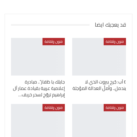
قد يعجبك ايضا
فنون وثقافة
فنون وثقافة
٤ آب: جُرح بيروت الذي لا
جايلك يا ظفار”.. مبادرة
يندمل.. وأملُ العدالة المؤجلة
إعلامية عربية بقيادة عمار آل
إبراهيم تروّج لسحر خريف…
فنون وثقافة
فنون وثقافة