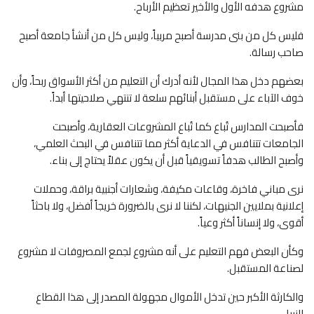
مشروع هدفه الأول والأخير تعظيم الأرباح.
فليس كل من بنى مدرسة أصبح مربياً، وليس كل من أنشأ جامعة أصبح
صاحب رسالة.
بعضهم دخل هذا المجال لأنه أدرك أن التعليم من أكثر الأسواق ربحاً، وأن
خوف الآباء على مستقبل أبنائهم سلعة لا تنتهي صلاحيتها أبداً.
فأصبحت المدارس تُباع كما تُباع المشروعات العقارية، وأصبحت
الجامعات تتنافس في الدعاية أكثر مما تتنافس في البحث العلمي،
وأصبح الطالب هدفاً تسويقياً قبل أن يكون عقلاً يحتاج إلى بناء.
نرى مباني فاخرة، وقاعات مكيفة، وشعارات أجنبية براقة، وحملات
إعلانية بملايين الجنيهات، لكننا لا نرى بالضرورة خريجاً أفضل، ولا باحثاً
أقوى، ولا إنساناً أكثر وعياً.
وكأن البعض فهم التعليم على أنه مشروع لجمع المصروفات لا مشروع
لصناعة المستقبل.
والكارثة الأكبر حين تدخل الأموال مجهولة المصدر إلى هذا القطاع
النبيل.