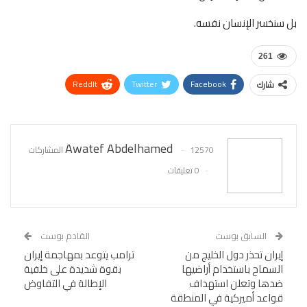
بل سنخسر الإنسان نفسه.
261
ReddIt
Twitter
Facebook
شارك
WhatsApp
Pinterest
البريد الإلكتروني
Awatef Abdelhamed
12570 المشاركات
0 تعليقات
السابق بوست
القادم بوست
إيران تحذر دول الخليج من
ترامب يتوعد بمهاجمة إيران
السماح باستخدام أراضيها
بقوة شديدة على خلفية
ضدها وتعلن استهداف
الإطالة في التفاوض
قواعد أميركية في المنطقة