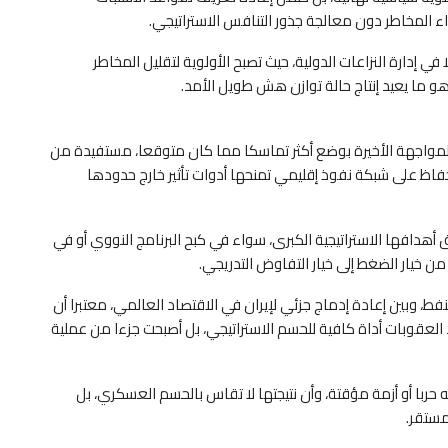
واء المخاطر دون معالجة جذور التنافس الاستراتيجي.
 إدارة النزاعات الدولية، حيث تصبح الأولوية لتقليل المخاطر
المواجهة الأخيرة بوضع أكثر تماسكا مما كان متوقعا، مستفيدة من
اظ على شبكة نفوذ إقليمي تمنحها أدوات تأثير خارج حدودها
ق أهدافها الاستراتيجية الكبرى، سواء في كبح البرنامج النووي أو في
من خيار الضغط إلى خيار التفاوض التدريجي.
فط، وبين إعادة إدماج جزئي لإيران في الاقتصاد العالمي، معتبرا أن
العقوبات أداة كافية للحسم الاستراتيجي، بل أصبحت جزءا من عملية
حربا أو أزمة مؤقتة، وأن نتيجتها لا تقاس بالحسم العسكري، بل
مستقر.