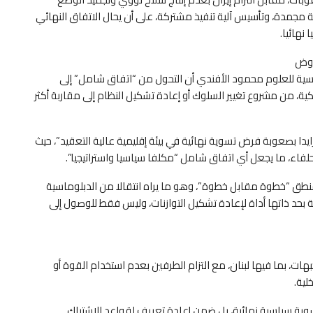
ة مجمدة، وتأسيس آلية تنفيذ مشتركة، على أن يحال الاتفاق النهائي
نهائيا.
اوض
وسية للعلوم محمود الأفندي أن التحول من “اتفاق شامل” إلى
من مشروع تغيير السلوك أو إعادة تشكيل النظام إلى مقاربة أكثر
ايدا بصعوبة فرض تسوية نهائية في بيئة إقليمية عالية التعقيد”، حيث
لفاء، ما يجعل أي اتفاق شامل “مكلفا سياسيا واستراتيجيا”.
وض إلى 60 يوما يعكس تثبيت منطق “خطوة مقابل خطوة”، وهو ما يراه انتقالا من الدبلوماسية
ة بحد ذاتها أداة لإعادة تشكيل التوازنات، وليس فقط للوصول إلى
ات، بما فيها لبنان، مع التزام الطرفين بعدم استخدام القوة أو
لية.
وية سياسية نهائية، بل ضمن إعادة تعريف لقواعد الاشتباك