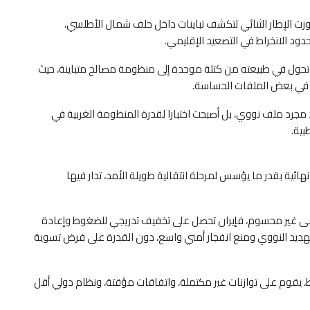
وزت الإطار الثنائي لتكشف تباينات داخل حلف شمال الأطلسي،
دود الانخراط في التصعيد الإقليمي.
 إلى تحول في طبيعته من كتلة موحدة إلى منظومة مصالح متباينة، حيث
عي في بعض الملفات الحساسة.
عد مجرد ملف نووي، بل أصبحت اختبارا لقدرة المنظومة الغربية في
بية.
هائية بقدر ما يؤسس لمرحلة انتقالية طويلة الأمد، تدار فيها
بقى غير محسوم، فإيران تحصل على تخفيف تدريجي للضغوط وإعادة
لتهديد النووي ومنع انفجار أمني واسع، دون القدرة على فرض تسوية
 يقوم على توازنات غير مكتملة، واتفاقات مؤقتة، ونظام دولي أقل