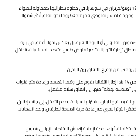
يرتقب أن توقع الولايات المتحدة وإيران مذكرة تفاهم في 19 يونيو/حزيران في سويسرا، في خطوة ينظر إليها كمحاولة لاحتواء
مرحلة تصعيد ممتدة أعادت تشكيل توازنات الأمن الإقليمي، ومهدت لمسار تفاوضي قد يمتد 60 يوما نحو اتفاق أكثر شمولا
ونها القانوني أو البنود التقنية، بل يعكس تحولا أعمق في بنية
طق “إدارة التوازنات” عبر تفاوض طويل متعدد المستويات، تتداخل
بل يومين من توقيع الاتفاق بين البلدين
ووفق ما نقلته وكالة بلومبيرغ، تتضمن المسودة المكونة من 14 بندا إطارا انتقاليا يقوم على وقف التصعيد وإعادة فتح قنوات
إلى “هندسة تهدئة” منها إلى اتفاق سلام مكتمل.
هات بما فيها لبنان، واحترام السيادة وعدم التدخل، إلى جانب إطلاق
ات موازية لخفض التوتر البحري عبر إعادة حرية الملاحة للطرفين، وبدء انسحابات
تكاملة، أبرزها خطة لإعادة إنعاش الاقتصاد الإيراني بتمويل
 وشامل للعقوبات، مقابل التزام إيران بعدم إنتاج سلاح نووي وتجميد الوضع