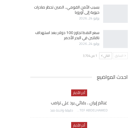
بسبب الأمن القومي.. الصين تحظر صادرات
حيوية إلى أوروبا
يوليو 24, 2026
سعر النفط تجاوز 100 دولار بعد استهداف
ناقلتين في البحر الأحمر
يوليو 24, 2026
السابق
التالي
1 من 3٬704
احدث المواضيع
أخر الأخبار
غنائم إيران .. بقائي يرد على ترامب
AWATEF ABDELHAMED
دقيقة واحدة منذ
أخر الأخبار