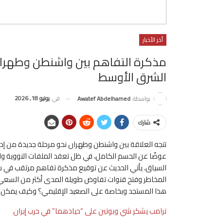
أخر الأخبار
الشرق الأوسط
في
يونيو 18, 2026
بواسطة
Awatef Abdelhamed
شارك
تتجه العلاقة بين واشنطن وطهران نحو مرحلة جديدة من إدار
عوضًا عن الحسم الكامل، في ظل تعقد الملفات النووية وا
السياق، يأتي الحديث عن توقيع مذكرة تفاهم مرتقب في س
المخاطر وفتح قنوات تفاوض طويلة المدى أكثر من السعي إ
هذا المستجد وبخاصة على الصعيد الإقليمي؟ وكيف يمكن ق
ترامب يشكر شي وبوتين على “حيادهما” في حرب إيران