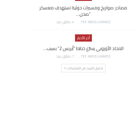
مصادر: صواريخ ومسيرات حوثية تستهدف معسكر
“صحن…
AWATEF ABDELHAMED
4 دقائق منذ
أخر الأخبار
الاتحاد الأوروبي يسرّع خطط “أيريس 2” بسبب…
AWATEF ABDELHAMED
7 دقائق منذ
تحميل المزيد من المشاركات