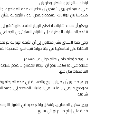
ارتدادات تتجاوز واشنطن وطهران
على صعيد آخر، يرى الأفندي أن تداعيات هذه المواجهة تجا
خصوصا بين الولايات المتحدة وبعض الدول الأوروبية بشأن ح
ويعتبر أن هذه التباينات لا تعني انهيار الحلف، لكنها تشير
تتقدم الحسابات الوطنية على الالتزام الاستراتيجي الجما
وفي هذا السياق يشير محللون إلى أن الأزمة الإيرانية لم ت
الحفاظ على تماسكها في بيئة دولية تتجه نحو التعددية القط
تسوية مؤجلة داخل نظام دولي غير مستقر
علاوة على ما سلف، يرجح أن الإطار المقترح لا يقدم تسوية ن
التناقضات بدل حلها.
ويرى محللون أن ميزان الربح والخسارة في هذه المرحلة ي
تموضع إقليمي، بينما تسعى الولايات المتحدة إلى تجميد ا
شاملة.
وبين هذين المسارين، يتشكل واقع جديد في الشرق الأوسط،
قدرة على إنتاج حسم نهائي سريع.