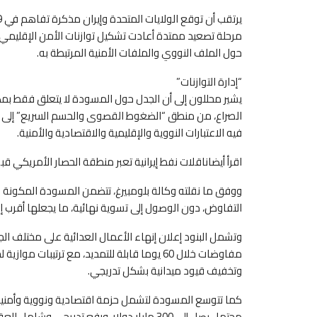
حول الملف النووي والملفات الأمنية المرتبطة به.
“إدارة التوازنات”
يشير محللون إلى أن الجدل حول المسودة لا يتعلق فقط بمضم
الصراع، من منطق “الضغوط القصوى والحسم السريع” إلى من
فيه الاعتبارات النووية والإقليمية والاقتصادية والأمنية.
اقرأ أيضاناقلات نفط إيرانية تعبر منطقة الحصار الأمريكي ق
التفاوض، دون الوصول إلى تسوية نهائية، ما يجعلها أقرب 
وتشمل البنود إعلان إنهاء الأعمال العدائية على مختلف الجب
مفاوضات خلال 60 يوما قابلة للتمديد، مع ترتيب
وتخفيف قيود ميدانية بشكل تدريجي.
كما تتوسع المسودة لتشمل حزمة اقتصادية ونووية وأمنية م
محتمل يصل إلى 300 مليار دولار، ورفع تدريجي