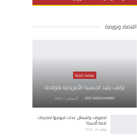
يديو
في العمق
منوعات
اقتصاد وبورصة
سياسة خارجية
ترامب يقيد الجنسية الأمريكية بالولادة
AWATEF ABDELHAMED
أغسطس 7, 2026
لافروف: واشنطن عدلت فهمها لمخرجات
قمة ألاسكا
يوليو 24, 2026