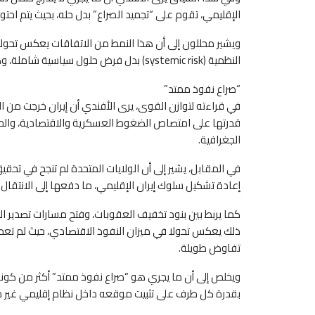
الإقليمي، تقوم على “تجميد الصراع” بدل حله، بحيث يتم احت
ويشير محللون إلى أن هذا النمط من الاتفاقات يعكس تحولا في
النظمية (systemic risk) بدل فرض حلول سياسية شاملة، وهو ما يعيد إنتاج حالة توازن هش طويل الأمد.
“صراع نفوذ ممتد”
في قراءته لتوازن القوى، يرى الأفندي أن إيران خرجت من 
قدرتها على امتصاص الضغوط العسكرية والاقتصادية، والحف
الجغرافية.
في المقابل، يشير إلى أن الولايات المتحدة لم تنجح في تحقي
إعادة تشكيل سلوك إيران الإقليمي، ما دفعها إلى الانتقال 
كما يربط بين بنود تخفيف العقوبات، وفتح مسارات تصدير الن
ذلك يعكس تحولا في ميزان النفوذ الاقتصادي، حيث لم تعد 
تفاوض طويلة.
ويخلص إلى أن ما يجري هو “صراع نفوذ ممتد” أكثر من كونه 
بقدرة كل طرف على تثبيت موقعه داخل نظام إقليمي غير 