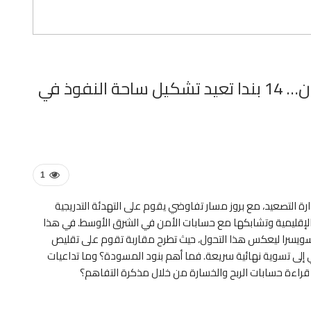
مذكرة التفاهم بين واشنطن وطهران… 14 بندا تعيد تشكيل ساحة النفوذ في
1
ة التصعيد، مع بروز مسار تفاوضي يقوم على التهدئة التدريجية
لإقليمية وتشابكها مع حسابات الأمن في الشرق الأوسط. في هذا
ويسرا ليعكس هذا التحول، حيث تطرح مقاربة تقوم على تقليص
لى تسوية نهائية سريعة. فما أهم بنود المسودة؟ وما تداعيات
راءة حسابات الربح والخسارة من خلال مذكرة التفاهم؟