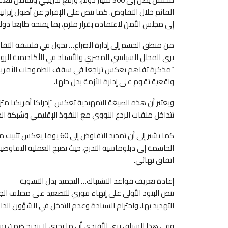
القائم خلال التفاوض. كما تنص على الإفراج عن أصول إيراني
إلى مجلس الأمن لاعتماده بقرار ملزم، بما يمنحه طابعا دوليا 
من منطق الحسم إلى إدارة الصراع… تحول في فلسفة التف
يرى المحلل السياسي المصري والأستاذ في الأكاديمية الر
“مذكرة تفاهم يعكس تراجعا في سقف الطموحات الأمريكية، 
واقعية تقوم على إدارة الأزمة بدل حلها.
ويعتبر أن هذه الصيغة التمهيدية تعكس “إدراكا أمريكيا متز
تتداخل ملفات الردع النووي مع النفوذ الإقليمي وشبكة الح
كما يشير إلى أن تمديد التفا
الحاسمة إلى دبلوماسية التدرج، حيث تصبح العملية التفاوضي
اتفاق نهائي.
إعادة تعريف قواعد الاشتباك… التجميد بدل التسوية
تنص البنود الأولى على إنهاء فوري للتصعيد على مختلف الجبه
التهديد بها، واحترام السيادة وعدم التدخل في الشؤون الداخ
وفي هذا السياق يرى الأفندي أن ما يجري لا يندرج ضمن تس