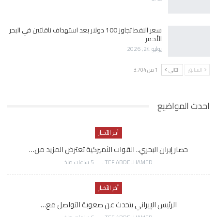
سعر النفط تجاوز 100 دولار بعد استهداف ناقلتين في البحر
الأحمر
يوليو 24, 2026
السابق
التالي
1 من 3٬704
احدث المواضيع
أخر الأخبار
حصار إيران البحري.. القوات الأميركية تعترض المزيد من…
AWATEF ABDELHAMED
5 ساعات منذ
أخر الأخبار
الرئيس الإيراني يتحدث عن صعوبة التواصل مع…