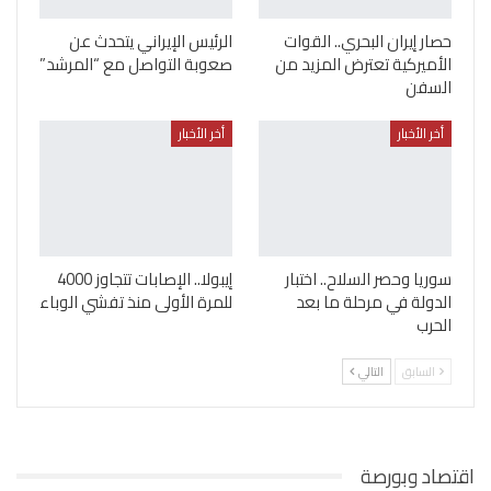
حصار إيران البحري.. القوات
الرئيس الإيراني يتحدث عن
الأميركية تعترض المزيد من
صعوبة التواصل مع “المرشد”
السفن
أخر الأخبار
أخر الأخبار
سوريا وحصر السلاح.. اختبار
إيبولا.. الإصابات تتجاوز 4000
الدولة في مرحلة ما بعد
للمرة الأولى منذ تفشي الوباء
الحرب
السابق
التالي
اقتصاد وبورصة