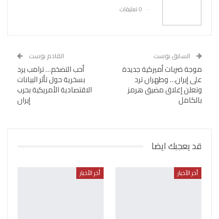
0 تعليقات
السابق بوست
القادم بوست
موجة ضربات أميركية جديدة
أحب التضخم… ترامب يرد
على إيران… وطهران ترد
بسخرية حول تأثر البيانات
وتعلن إغلاق مضيق هرمز
الاقتصادية الأمريكية بحرب
بالكامل
إيران
قد يعجبك ايضا
أخر الأخبار
أخر الأخبار