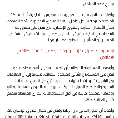
ترسيخ هذه المبادئ.
وأضافت ساندرز، في حوار مع جريدة هسبريس الإنجليزية، أن المملكة
المتحدة ملتزمة بشكل كامل بتنفيذ المبادئ التوجيهية للأمم المتحدة
بشأن الأعمال التجارية وحقوق الإنسان، التي تنص على مسؤولية
الشركات في احترام حقوق الإنسان وضمان مراعاة حقوق الأشخاص
المعنيين أو المتأثرين بأنشطتها ومشاريعها.
ترامب يتوعد بمهاجمة إيران بقوة شديدة على خلفية الإطالة في
التفاوض
وأوضحت المسؤولة البريطانية أن المغرب يحظى بأهمية خاصة لدى
لندن على المستويين الثنائي ومتعدد الأطراف، مشيرة إلى أن العلاقات
بين البلدين تشهد زخما متواصلا، لا سيما في ظل تنامي المبادلات
التجارية والاهتمام المتزايد للشركات البريطانية بالفرص الاستثمارية التي
توفرها المملكة، خاصة في أفق الاستحقاقات الكبرى المرتبطة بتنظيم
كأس العالم 2030.
وأكدت أن الحوار الثنائي بين الرباط ولندن في مجال حقوق الإنسان بات
مؤسساتيا أكثر من خلال الآلية المشتركة التي بلغت دورتها الثالثة، مبرزة