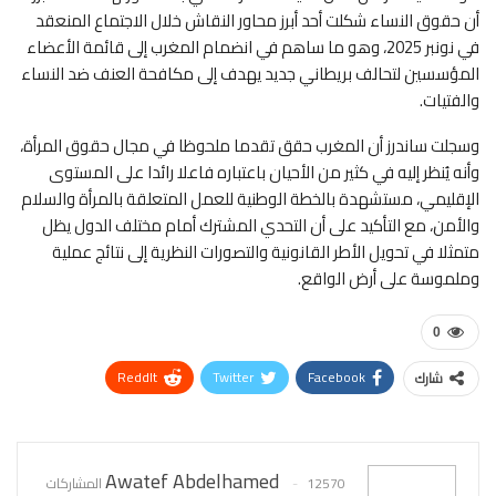
أن حقوق النساء شكلت أحد أبرز محاور النقاش خلال الاجتماع المنعقد
في نونبر 2025، وهو ما ساهم في انضمام المغرب إلى قائمة الأعضاء
المؤسسين لتحالف بريطاني جديد يهدف إلى مكافحة العنف ضد النساء
والفتيات.
وسجلت ساندرز أن المغرب حقق تقدما ملحوظا في مجال حقوق المرأة،
وأنه يُنظر إليه في كثير من الأحيان باعتباره فاعلا رائدا على المستوى
الإقليمي، مستشهدة بالخطة الوطنية للعمل المتعلقة بالمرأة والسلام
والأمن، مع التأكيد على أن التحدي المشترك أمام مختلف الدول يظل
متمثلا في تحويل الأطر القانونية والتصورات النظرية إلى نتائج عملية
وملموسة على أرض الواقع.
0
ReddIt
Twitter
Facebook
شارك
WhatsApp
Pinterest
البريد الإلكتروني
Awatef Abdelhamed
12570 المشاركات