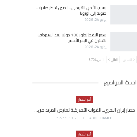
بسبب الأمن القومي.. الصين تحظر صادرات
حيوية إلى أوروبا
يوليو 24, 2026
سعر النفط تجاوز 100 دولار بعد استهداف
ناقلتين في البحر الأحمر
يوليو 24, 2026
السابق
التالي
1 من 3٬704
احدث المواضيع
أخر الأخبار
حصار إيران البحري.. القوات الأميركية تعترض المزيد من…
AWATEF ABDELHAMED
16 ساعة منذ
أخر الأخبار