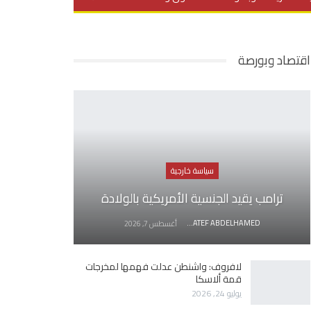
يديو
في العمق
منوعات
اقتصاد وبورصة
سياسة خارجية
ترامب يقيد الجنسية الأمريكية بالولادة
AWATEF ABDELHAMED
أغسطس 7, 2026
لافروف: واشنطن عدلت فهمها لمخرجات
قمة ألاسكا
يوليو 24, 2026