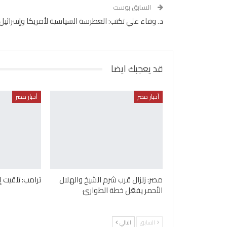
السابق بوست
د. وفاء علي تكتب: الغطرسة السياسية لأمريكا وإسرائيل
قد يعجبك ايضا
أخبار مصر
أخبار مصر
مصر: زلزال قرب شرم الشيخ والهلال
ترامب: تلقيت 
الأحمر يفعّل خطة الطوارئ
السابق
التالي