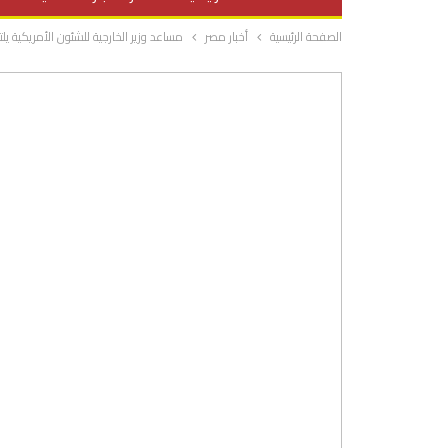
الصفحة الرئيسية
أخبار مصر
مساعد وزير الخارجية للشئون الأمريكية 
صحة وتغذية
المرأة والحياة