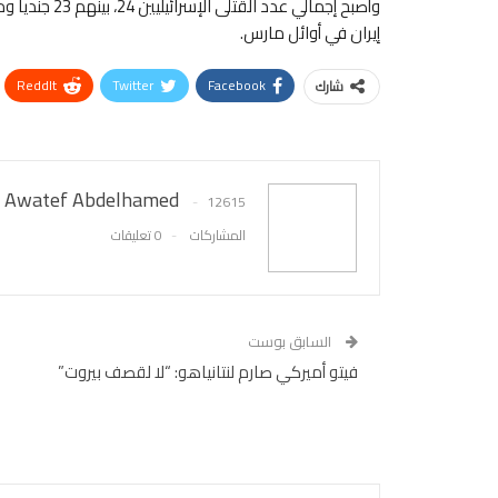
وأصبح إجمالي 
إيران في أوائل مارس.
ReddIt
Twitter
Facebook
شارك
Awatef Abdelhamed
12615
المشاركات
0 تعليقات
السابق بوست
فيتو أميركي صارم لنتانياهو: “لا لقصف بيروت”