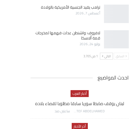
ترامب يقيد الجنسية الأمريكية بالولادة
أغسطس 7, 2026
لافروف: واشنطن عدلت فهمها لمخرجات
قمة ألاسكا
يوليو 24, 2026
السابق
التالي
1 من 3٬705
احدث المواضيع
أخبار العرب
لبنان يوقف ضابطا سوريا سابقا مطلوبا لقضاء بلاده
AWATEF ABDELHAMED
ساعتين منذ
أخر الأخبار