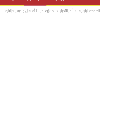
الصفحة الرئيسية
أخر الأخبار
مسيّرة لحزب الله تقتل جندية إسرائيلية
صحة وتغذية
المرأة والحياة