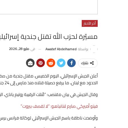
أخر الأخبار
مسيّرة لحزب الله تقتل جندية إسرائيلي
في
مايو 28, 2026
بواسطة
Awatef Abdelhamed
شارك
أعلن الجيش الإسرائيلي، اليوم الخميس، مقتل جندية من صفو
الحدود مع لبنان، ما يرفع حصيلة قتلاه منذ مارس إلى 24 جنديا.
وقال الجيش في بيان مقتضب: “قُتلت الرقيبة روتيم ياناي، البالغة 20 عاما، خلال عملية عسكرية في شمال 
فيتو أميركي صارم لنتانياهو: “لا لقصف بيروت”
وأوضحت ناطقة باسم الجيش الإسرائيلي لوكالة فرانس برس أن ا