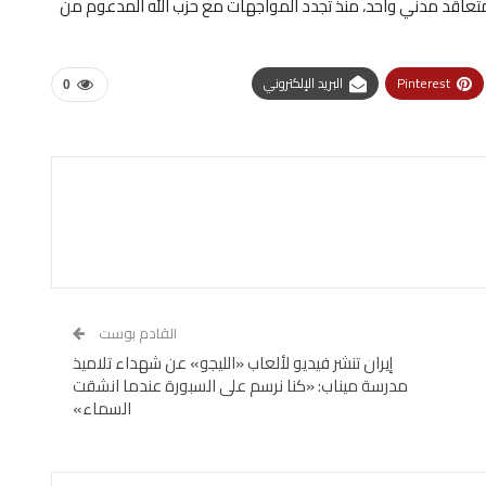
عدد القتلى الإسرائيليين 24، بينهم 23 جنديا ومتعاقد مدني واحد، منذ تجدد المواجهات مع حزب الله المدعوم من
Pinterest
البريد الإلكتروني
0
القادم بوست
إيران تنشر فيديو لألعاب «الليجو» عن شهداء تلاميذ
مدرسة ميناب: «كنا نرسم على السبورة عندما انشقت
السماء»