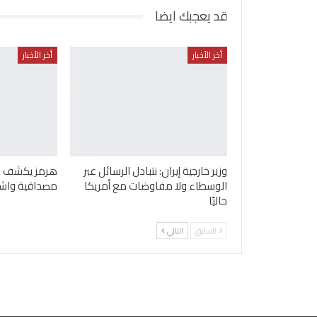
قد يعجبك ايضا
أخر الأخبار
أخر الأخبار
وزير خارجية إيران: نتبادل الرسائل عبر
هرمز يكشف ان
الوسطاء ولا مفاوضات مع أمريكا
مصداقية واش
حاليًا
السابق
التالي