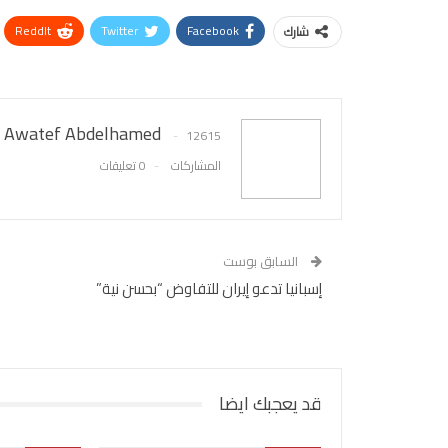
ReddIt
Twitter
Facebook
شارك
Awatef Abdelhamed
12615
المشاركات
0 تعليقات
السابق بوست
إسبانيا تدعو إيران للتفاوض “بحسن نية”
قد يعجبك ايضا