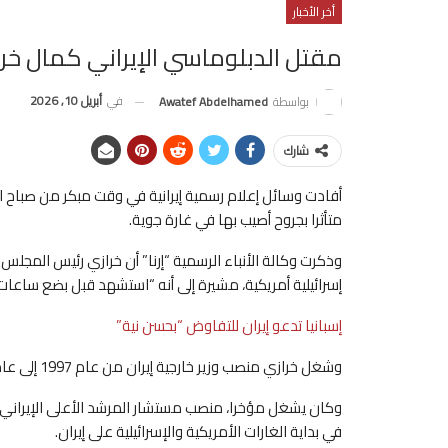
أخر الأخبار
مقتل الدبلوماسي الإيراني كمال خر
في
أبريل 10, 2026
بواسطة
Awatef Abdelhamed
شارك
أفادت وسائل إعلام رسمية إيرانية في وقت مبكر من صباح الي
متأثرا بجروح أصيب بها في غارة جوية.
وذكرت وكالة الأنباء الرسمية “إرنا” أن خرازي رئيس المجلس 
إسرائيلية أمريكية، مشيرة إلى أنه “استشهد قبل بضع ساعات”
إسبانيا تدعو إيران للتفاوض “بحسن نية”
وشغل خرازي منصب وزير خارجية إيران من عام 1997 إلى عام 2005.
وكان يشغل مؤخرا، منصب مستشار المرشد الأعلى الإيراني ا
في بداية الغارات الأمريكية والإسرائيلية على إيران.