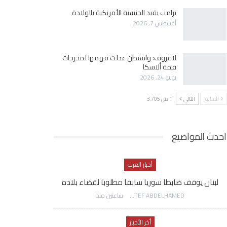
ترامب يقيد الجنسية الأمريكية بالولادة
أغسطس 7, 2026
لافروف: واشنطن عدلت فهمها لمخرجات
قمة ألاسكا
يوليو 24, 2026
السابق
التالي
1 من 3٬705
احدث المواضيع
أخبار العرب
لبنان يوقف ضابطا سوريا سابقا مطلوبا لقضاء بلاده
AWATEF ABDELHAMED
ساعتين منذ
أخر الأخبار