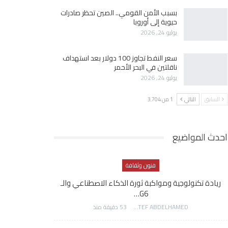
بسبب الأمن القومي.. الصين تحظر صادرات
حيوية إلى أوروبا
يوليو 24, 2026
سعر النفط تجاوز 100 دولار بعد استهداف
ناقلتين في البحر الأحمر
يوليو 24, 2026
السابق
التالي
1 من 3٬704
احدث المواضيع
فنون وثقافة
ريادة تكنولوجية ومواكبة ثورة الذكاء الاصطناعي والـ
G6…
AWATEF ABDELHAMED
53 دقيقة منذ