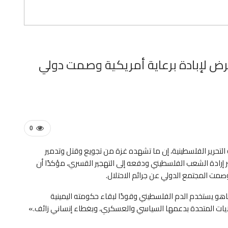
رض لإبادة برعاية أمريكية وصمت دولي
0
التحرير الفلسطينية، إن ما تشهده غزة من تجويع وقتل وتدمير
رادة الشعب الفلسطيني ودفعه إلى التهجير القسري، مؤكدًا أن
وصمت المجتمع الدولي عن جرائم الاحتلال.
اهو يستخدم الدم الفلسطيني وقودًا لبقاء حكومته اليمينية
ولايات المتحدة بدعمها السياسي والعسكري، وبغطاء إنساني زائف.»