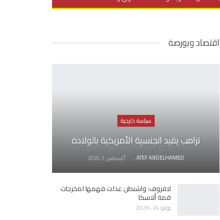
يديو
في العمق
منوعات
اقتصاد وبورصة
سياسة خارجية
ترامب يقيد الجنسية الأمريكية بالولادة
AWATEF ABDELHAMED
أغسطس 7, 2026
لافروف: واشنطن عدلت فهمها لمخرجات
قمة ألاسكا
يوليو 24, 2026