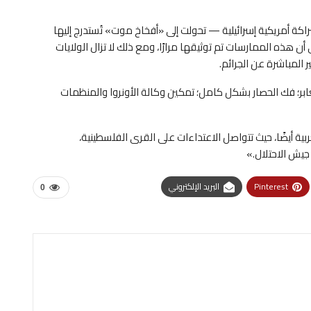
راكة أمريكية إسرائيلية — تحولت إلى «أفخاخ موت» تُستدرج إليها
ى أن هذه الممارسات تم توثيقها مرارًا، ومع ذلك لا تزال الولايات
المباشرة عن الجرائم.
بر؛ فك الحصار بشكل كامل؛ تمكين وكالة الأونروا والمنظمات
 أيضًا، حيث تتواصل الاعتداءات على القرى الفلسطينية،
يش الاحتلال.»
Pinterest
البريد الإلكتروني
0