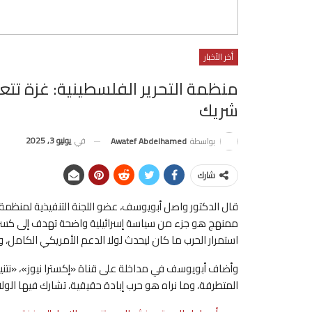
أخر الأخبار
منظمة التحرير الفلسطينية: غزة تتع
شريك
في
يونيو 3, 2025
بواسطة
Awatef Abdelhamed
شارك
قال الدكتور واصل أبويوسف، عضو اللجنة التنفيذية لمنظمة 
ممنهج هو جزء من سياسة إسرائيلية واضحة تهدف إلى كسر إ
استمرار الحرب ما كان ليحدث لولا الدعم الأمريكي الكامل، 
وأضاف أبويوسف في مداخلة على قناة «إكسترا نيوز»، «نتني
المتطرفة، وما نراه هو حرب إبادة حقيقية، تشارك فيها ال