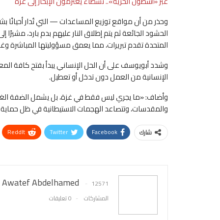
عبر «أسطول الحرية».. نشطاء يعتزمون الإبحار إلى غزة
وحذر من أن مواقع توزيع المساعدات — التي تُدار أحيانًا بش
الحشود الجائعة ثم يتم إطلاق النار عليهم بدم بارد، مشيرًا إل
المتحدة تقدم تبريرات، مما يعمق مسؤوليتها المباشرة وغير 
وشدد أبويوسف على أن الحل الإنساني يبدأ بفتح كافة المعا
الإنسانية من العمل دون تدخل أو تعطيل.
وأضاف: «ما يجري ليس فقط في غزة، بل يشمل الضفة الغربية
والمقدسات، وتتصاعد الهجمات الاستيطانية في ظل حماية ج
ReddIt
Twitter
Facebook
شارك
Awatef Abdelhamed
12571
المشاركات
0 تعليقات