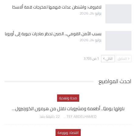
لافروف: واشنطن عدلت فهمها لمخرجات قمة ألاسكا
يوليو 24, 2026
بسبب الأمن القومي.. الصين تحظر صادرات حيوية إلى أوروبا
يوليو 24, 2026
السابق
التالي
1 من 3٬705
احدث المواضيع
صحة وتغذية
ناولها يوميًا.. أطعمة ومشروبات تقلل من هرمون الكورتيزول…
AWATEF ABDELHAMED
22 دقيقة منذ
اقتصاد وبورصة