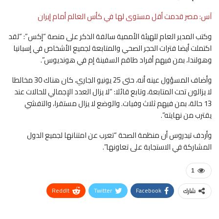
آس: مصر قدمت أقل مستوى لها في كأس العالم أمام إيران
وكتب المدير العام للهيئة الأممية سالفة الذكر على منصة “إكس”: “لقد
اكتملت أيضا فترات الحجر الصحي والمتابعة لجميع الأشخاص في إسبانيا
وهولندا، بمن فيهم أفراد طاقم السفينة إم في هونديوس”.
وأضاف المسؤول عينه أنه، حتى 25 يونيو الجاري، كان هناك 30 مخالطا
لا يزالون تحت المتابعة، وتابع قائلا: “لا يزال العدد الإجمالي للحالات عند
13 حالة، بمن فيهم ثلاث وفيات. والوضع لا يزال مستقرا، والتفشي
يقترب من نهايته”.
وأردف تيدروس أن منظمة الصحة “تعرب عن امتنانها لجميع الدول
المشاركة في الاستجابة على تعاونها”.
1
ReddIt
Twitter
Facebook
شارك
WhatsApp
Pinterest
البريد الإلكتروني