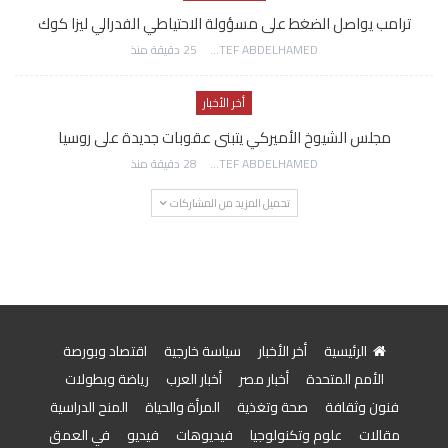
ترامب يواصل الضغط على مسؤولة الاحتياطي الفدرالي ليزا كوك
AWATEF ABDELHAMED
25 دقيقة منذ
أخر الأخبار
مجلس الشيوخ الأميركي يتبنى عقوبات جديدة على روسيا
AWATEF ABDELHAMED
28 دقيقة منذ
تحميل المزيد من المشاركات
الرئيسية
أخر الأخبار
سياسة خارجية
اقتصاد وبورصة
الأمم المتحدة
أخبار مصر
أخبار العرب
رياضة وبطولات
فنون وثقافة
صحة وتغذية
المرأة والحياة
المنح الدراسية
مقالات
علوم وتكنولوجيا
فيديوهات
فيديو
في العمق