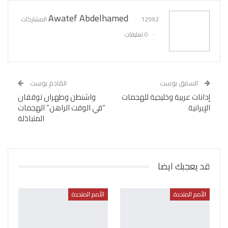
Awatef Abdelhamed
12592 المشاركات
0 تعليقات
السابق بوست
القادم بوست
إدانات عربية وخليجية للهجمات
واشنطن وطهران توقفان
الإيرانية
“في الوقت الراهن” الهجمات
المتبادَلة
قد يعجبك ايضا
الأمم المتحدة
الأمم المتحدة