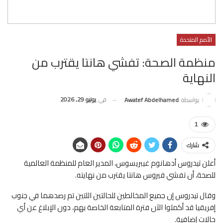
الأمم المتحدة
منظمة الصحة: تفشي هانتا يقترب من
النهاية
في
يونيو 29, 2026
بواسطة
Awatef Abdelhamed
1
شارك
أعلن تيدروس أدهانوم غيبريسوس، المدير العام للمنظمة العالمية
للصحة، أن تفشي فيروس هانتا يقترب من نهايته.
وقال تيدروس إن جميع المخالطين للحالتين اللتين تم رصدهما في جنوب
إفريقيا قد أكملوا الآن فترة المتابعة الخاصة بهم، دون الإبلاغ عن أي
حالات إضافية.