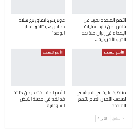
الأمم المتحدة تعرب عن
غوتيريش: اتفاق نزع سلاح
قلقها من تزايد عمليات
حماس هو “الخبر السار
الإعدام في إيران منذ بدء
الوحيد”
الحرب الأمريكية…
الأمم المتحدة
الأمم المتحدة
مناظرة علنية بين المرشحين
الأمم المتحدة تحذر من كارثة
لمنصب الأمين العام للأمم
قد تقع في مدينة الأبيض
المتحدة
السودانية
السابق
التالي