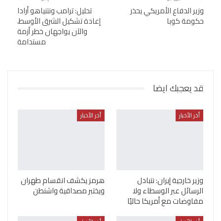
وزير الدفاع الأمريكي يحذر
تحليل: ترامب ونتنياهو أرادا
حكومة كوبا
إعادة تشكيل الشرق الأوسط،
والآن يواجهان خطر أزمة
مستدامة
قد يعجبك ايضا
أخر الأخبار
أخر الأخبار
وزير خارجية إيران: نتبادل
هرمز يكشف انقسام طهران
الرسائل عبر الوسطاء ولا
ويختبر مصداقية واشنطن
مفاوضات مع أمريكا حاليًا