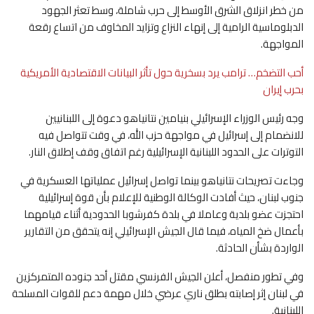
من خطر انزلاق الشرق الأوسط إلى حرب شاملة، وسط تعثر الجهود
الدبلوماسية الرامية إلى إنهاء النزاع وتزايد المخاوف من اتساع رقعة
المواجهة.
أحب التضخم… ترامب يرد بسخرية حول تأثر البيانات الاقتصادية الأمريكية
بحرب إيران
وجه رئيس الوزراء الإسرائيلي بنيامين نتانياهو دعوة إلى اللبنانيين
للانضمام إلى إسرائيل في مواجهة حزب الله، في وقت تتواصل فيه
التوترات على الحدود اللبنانية الإسرائيلية رغم اتفاق وقف إطلاق النار.
وجاءت تصريحات نتانياهو بينما تواصل إسرائيل عملياتها العسكرية في
جنوب لبنان، حيث أفادت الوكالة الوطنية للإعلام بأن قوة إسرائيلية
احتجزت عضو بلدية وعاملا في بلدة كفرشوبا الحدودية أثناء قيامهما
بأعمال ضخ المياه، فيما قال الجيش الإسرائيلي إنه يتحقق من التقارير
الواردة بشأن الحادثة.
وفي تطور منفصل، أعلن الجيش الفرنسي مقتل أحد جنوده المتمركزين
في لبنان إثر إصابته بطلق ناري عرضي خلال مهمة دعم للقوات المسلحة
اللبنانية.