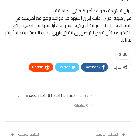
إيران تستهدف قواعد أمريكية في المنطقة
على جبهة أخرى، أعلنت إيران استهداف قواعد ومواقع أمريكية في
المنطقة ردا على ضربات أمريكية استهدفت أراضيها، في تصعيد عمّق
الشكوك بشأن فرص التوصل إلى اتفاق ينهي الحرب المستمرة منذ أواخر
فبراير.
0
ReddIt
Twitter
Facebook
شارك
WhatsApp
Pinterest
البريد الإلكتروني
Awatef Abdelhamed
12615 المشاركات
0 تعليقات
السابق بوست
القادم بوست