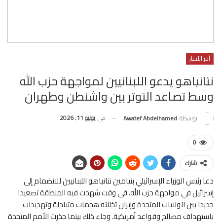
أخر الأخبار
نتانياهو يدعو اللبنانيين لمواجهة حزب الله
وسط تصاعد التوتر بين واشنطن وطهران
في
يونيو 11, 2026
بواسطة
Awatef Abdelhamed
0
شارك
دعا رئيس الوزراء الإسرائيلي بنيامين نتانياهو اللبنانيين للانضمام إلى
إسرائيل في مواجهة حزب الله، في وقت شهدت فيه المنطقة تصعيدا
جديدا بين الولايات المتحدة وإيران تخللته هجمات متبادلة وتهديدات
باستهداف مصالح وقواعد أمريكية. وجاء ذلك بينما حذرت الأمم المتحدة