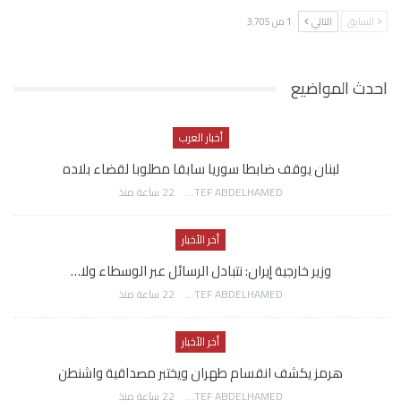
السابق
التالي
1 من 3٬705
احدث المواضيع
أخبار العرب
لبنان يوقف ضابطا سوريا سابقا مطلوبا لقضاء بلاده
AWATEF ABDELHAMED
22 ساعة منذ
أخر الأخبار
وزير خارجية إيران: نتبادل الرسائل عبر الوسطاء ولا…
AWATEF ABDELHAMED
22 ساعة منذ
أخر الأخبار
هرمز يكشف انقسام طهران ويختبر مصداقية واشنطن
AWATEF ABDELHAMED
22 ساعة منذ