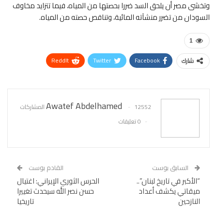
وتخشى مصر أن يلحق السد ضررا بحصتها من المياه، فيما تتزايد مخاوف
السودان من تضرر منشآته المائية، وتناقص حصته من المياه.
1
ReddIt
Twitter
Facebook
شارك
WhatsApp
Pinterest
البريد الإلكتروني
Awatef Abdelhamed
12552 المشاركات
0 تعليقات
السابق بوست
القادم بوست
“الأكبر في تاريخ لبنان”..
الحرس الثوري الإيراني: اغتيال
ميقاتي يكشف أعداد
حسن نصر الله سيحدث تغييرا
النازحين
تاريخيا