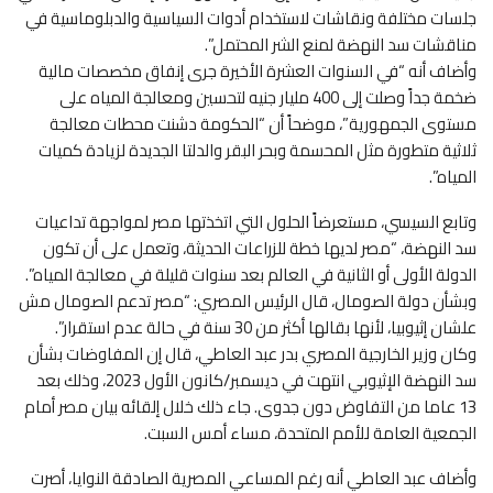
جلسات مختلفة ونقاشات لاستخدام أدوات السياسية والدبلوماسية في
مناقشات سد النهضة لمنع الشر المحتمل”.
وأضاف أنه “في السنوات العشرة الأخيرة جرى إنفاق مخصصات مالية
ضخمة جداً وصلت إلى 400 مليار جنيه لتحسين ومعالجة المياه على
مستوى الجمهورية”، موضحاً أن “الحكومة دشنت محطات معالجة
ثلاثية متطورة مثل المحسمة وبحر البقر والدلتا الجديدة لزيادة كميات
المياه”.
وتابع السيسي، مستعرضاً الحلول التي اتخذتها مصر لمواجهة تداعيات
سد النهضة، “مصر لديها خطة للزراعات الحديثة، وتعمل على أن تكون
الدولة الأولى أو الثانية في العالم بعد سنوات قليلة في معالجة المياه”.
وبشأن دولة الصومال، قال الرئيس المصري: “مصر تدعم الصومال مش
علشان إثيوبيا، لأنها بقالها أكثر من 30 سنة في حالة عدم استقرار”.
وكان وزير الخارجية المصري بدر عبد العاطي، قال إن المفاوضات بشأن
سد النهضة الإثيوبي انتهت في ديسمبر/كانون الأول 2023، وذلك بعد
13 عاما من التفاوض دون جدوى. جاء ذلك خلال إلقائه بيان مصر أمام
الجمعية العامة للأمم المتحدة، مساء أمس السبت.
وأضاف عبد العاطي أنه رغم المساعي المصرية الصادقة النوايا، أصرت