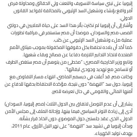
إثيوبيا على تبني سياسة التسويف والتعنت ولي الحقائق ومحاولة فرض
أمر واقع بإنشاء وتشغيل السد الإثيوبي بالمخالفة لقواعد القانون
الدولي.
وأشار إلى أن إثيوبيا لم تكترث بأثر هذا السد على حياة الملايين في دولتي
المصب مصر والسودان، موضحا أن مصر ستستمر في مراقبة تطورات
عملية ملء وتشغيل السد الإثيوبي عن كثب.
كما أكد أن بلاده تحتفظ بكل حقوقها المكفولة بموجب ميثاق الأمم
المتحدة لاتخاذ التدابير اللازمة دفاعا عن مصالح وبقاء شعبها.
وتابع وزير الخارجية المصري: “مخطئ من يتوهم أن مصر ستغض الطرف
أو تتسامح مع تهديد وجودي لبقائها”.
وكانت مصر، قد أعلنت في ديسمبر الماضي، انتهاء مسار التفاوض مع
إثيوبيا، حول سد “النهضة” دون نتيجة، مؤكدة الاحتفاظ بحقها للدفاع عن
أمنها المائي والقومي في حال تعرضه للضرر.
يشار إلى أن عدم التوصل لاتفاق بين الدول الثلاث (مصر، إثيوبيا، السودان)
أدى إلى زيادة التوتر السياسي فيما بينها، وإحالة الملف إلى مجلس الأمن
الدولي، الذي عقد جلستين حول الموضوع، دون اتخاذ قرار بشأنه.
وبدأت إثيوبيا في تشييد سد “النهضة” على نهر النيل الأزرق، عام 2011،
بهدف توليد الكهرباء.