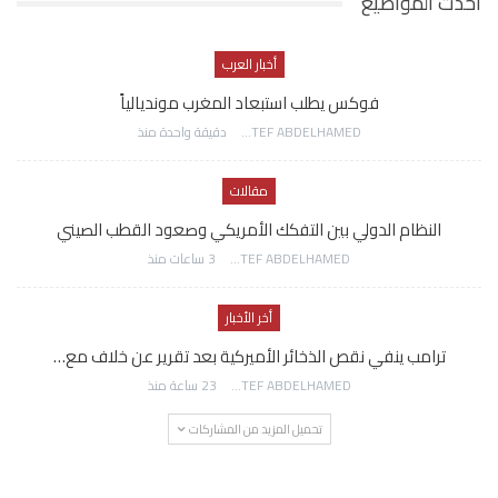
احدث المواضيع
أخبار العرب
فوكس يطلب استبعاد المغرب مونديالياً
AWATEF ABDELHAMED
دقيقة واحدة منذ
مقالات
النظام الدولي بين التفكك الأمريكي وصعود القطب الصيني
AWATEF ABDELHAMED
3 ساعات منذ
أخر الأخبار
ترامب ينفي نقص الذخائر الأميركية بعد تقرير عن خلاف مع…
AWATEF ABDELHAMED
23 ساعة منذ
تحميل المزيد من المشاركات