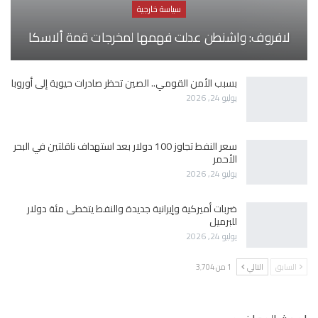
سياسة خارجية
لافروف: واشنطن عدلت فهمها لمخرجات قمة ألاسكا
بسبب الأمن القومي.. الصين تحظر صادرات حيوية إلى أوروبا
يوليو 24, 2026
سعر النفط تجاوز 100 دولار بعد استهداف ناقلتين في البحر
الأحمر
يوليو 24, 2026
ضربات أميركية وإيرانية جديدة والنفط يتخطى مئة دولار
للبرميل
يوليو 24, 2026
السابق
التالي
1 من 3٬704