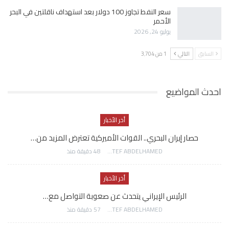
سعر النفط تجاوز 100 دولار بعد استهداف ناقلتين في البحر
الأحمر
يوليو 24, 2026
السابق
التالي
1 من 3٬704
احدث المواضيع
أخر الأخبار
حصار إيران البحري.. القوات الأميركية تعترض المزيد من…
AWATEF ABDELHAMED
48 دقيقة منذ
أخر الأخبار
الرئيس الإيراني يتحدث عن صعوبة التواصل مع…
AWATEF ABDELHAMED
57 دقيقة منذ