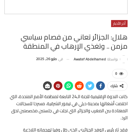
أخر الأخبار
هلال: الجزائر تعاني من فصام سياسي
مزمن .. وتغذي الإرهاب في المنطقة
في
مايو 26, 2025
بواسطة
Awatef Abdelhamed
0
شارك
كانت الندوة الإقليمية للجنة الـ24 التابعة لمنظمة الأمم المتحدة، التي
اختتمت أشغالها بمدينة ديلي في تيمور الشرقية، مسرحا للسجالات
المعتادة بين المغرب والجزائر، التي تجلت في جلستين مخصصتين لحق
الرد.
فقد ثار رئيس الوفد الجزائري، الذي ظل وفيا لهجماته اللاذعة