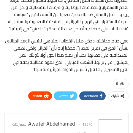
أسطورة خلال ستينيات القرن الماضي. أما اليوم، فالجزائر أصبحت مرتعا
لعدم الاستقرار، وللجماعات الإرهابية، والنزعات الانفصالية، ولكل من
يريدون حمل السلاح ضد بلادهم”، معربا عن الأسف لكون “سياسة
زعزعة الاستقرار التي تنهجها الجزائر في المنطقة المغاربية والساحل قد
فتحت الباب على مصراعيه أمام إرهاب القاعدة و”داعش” في إفريقيا”.
وفي ختام مداخلته، دحض هلال الخطاب المتباهي لرئيس الوفد الجزائري
بشأن “الحق في تقرير المصير”، مذكرا إياه بأن “الجزائر، ولكي تضفي
المصداقية على خطابها، يجب أن تمنح هذا الحق أولا لأولئك الذين
يعيشون على ترابها، الشعب القبايلي، الذي تعود مطالبته بحقه في
تقرير المصير إلى ما قبل تأسيس الدولة الجزائرية نفسها”.
0
ReddIt
Twitter
Facebook
شارك
WhatsApp
Pinterest
البريد الإلكتروني
Awatef Abdelhamed
12570 المشاركات