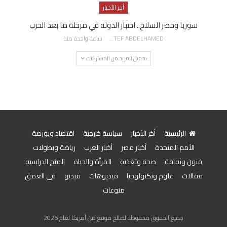
أخر الأخبار
سوريا وحصر السلاح.. اختبار الدولة في مرحلة ما بعد الحرب
AWATEF ABDELHAMED
ساعة واحدة منذ
تحميل المزيد من المشاركات
الرئيسية
أخر الأخبار
سياسة خارجية
اقتصاد وبورصة
الأمم المتحدة
أخبار مصر
أخبار العرب
رياضة وبطولات
فنون وثقافة
صحة وتغذية
المرأة والحياة
المنح الدراسية
مقالات
علوم وتكنولوجيا
فيديوهات
فيديو
في العمق
منوعات
جميع الحقوق محفوظة لصالح موقع من أمريكا لعام 2026