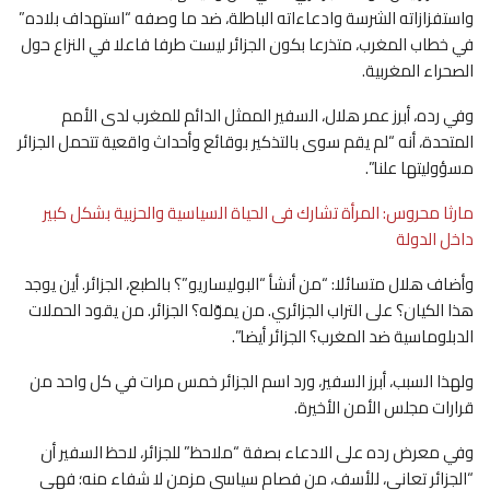
واستفزازاته الشرسة وادعاءاته الباطلة، ضد ما وصفه “استهداف بلاده”
في خطاب المغرب، متذرعا بكون الجزائر ليست طرفا فاعلا في النزاع حول
الصحراء المغربية.
وفي رده، أبرز عمر هلال، السفير الممثل الدائم للمغرب لدى الأمم
المتحدة، أنه “لم يقم سوى بالتذكير بوقائع وأحداث واقعية تتحمل الجزائر
مسؤوليتها علنا”.
مارثا محروس: المرأة تشارك فى الحياة السياسية والحزبية بشكل كبير
داخل الدولة
وأضاف هلال متسائلا: “من أنشأ “البوليساريو”؟ بالطبع، الجزائر. أين يوجد
هذا الكيان؟ على التراب الجزائري. من يموّله؟ الجزائر. من يقود الحملات
الدبلوماسية ضد المغرب؟ الجزائر أيضا”.
ولهذا السبب، أبرز السفير، ورد اسم الجزائر خمس مرات في كل واحد من
قرارات مجلس الأمن الأخيرة.
وفي معرض رده على الادعاء بصفة “ملاحظ” للجزائر، لاحظ السفير أن
“الجزائر تعاني، للأسف، من فصام سياسي مزمن لا شفاء منه؛ فهي