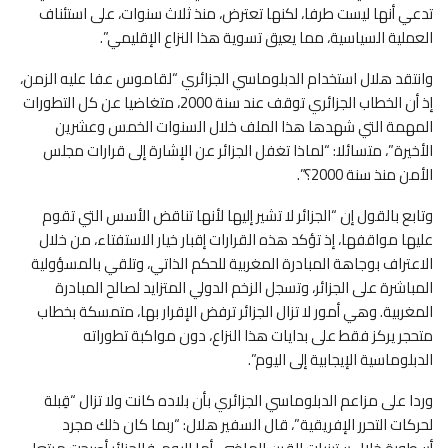
تدعي أنها ليست طرفا، لكنها تعترض، منذ ثلاث سنوات، على استئناف
العملية السياسية، مما يعيق تسوية هذا النزاع الإقليمي”.
وانتقد هلال استخدام الدبلوماسي الجزائري “لقاموس عفا عليه الزمن،
إذ أن الخطاب الجزائري توقف عند سنة 2000، متغاضيا عن كل التطورات
المهمة التي شهدها هذا الملف خلال السنوات الخمس وعشرين
الأخيرة”، متسائلا: “لماذا تغفل الجزائر عن الإشارة إلى قرارات مجلس
الأمن منذ سنة 2000؟”.
وتابع بالقول إن “الجزائر لا تشير إليها لأنها تناقض الأسس التي تقوم
عليها مواقفها، إذ تؤكد هذه القرارات إقبار خيار الاستفتاء، من خلال
الاعتراف بوجاهة المبادرة المغربية للحكم الذاتي، وتلقي بالمسؤولية
المباشرة على الجزائر، وتسجل الزخم الدولي المتزايد لصالح المبادرة
المغربية. وهي أمور لا تزال الجزائر ترفض الإقرار بها، متمسكة بخطاب
متحجر يركز فقط على بدايات هذا النزاع، دون مواكبة تطوراته
الدبلوماسية الإيجابية إلى اليوم”.
وردا على مزاعم الدبلوماسي الجزائري بأن بلاده كانت ولا تزال “قِبلة
لحركات التحرر الإفريقية”، قال السفير هلال: “ربما كان ذلك مجرد