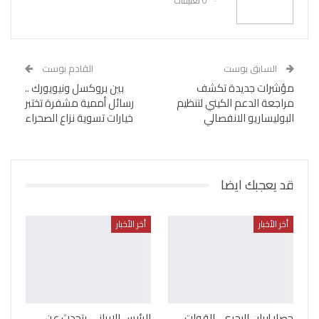
0 تعليقات
السابق بوست
القادم بوست
مؤشرات جديدة تكشف
بين بروكسل ونيويورك ..
مراجعة الدعم الكيني لتنظيم
رسائل أممية مشفرة تختبر
البوليساريو الانفصالي
خيارات تسوية نزاع الصحراء
قد يعجبك ايضا
أخر الأخبار
أخر الأخبار
حصار إيران البحري.. القوات
الرئيس الإيراني يتحدث عن