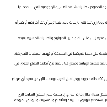
ى وجه الخصوص، طائرات شاهد المسيرة الهجومية التي استخدمتها
ترز إن ثلث تلك الترسانة دمر، بينما يُرجح أن ثلثا آخر تضرر أو دُمر أو
ل الأميركي براد كوبر الكونغرس في 14 مايو بأن قدرة إيران على بناء وتخزين الصواريخ والطائرات المسيرة بعيدة
ليدية على بسط نفوذها في المنطقة أو تهديد العمليات الأميركية.
وأبلغ كوبر الكونغرس أن الجيش الأميركي دمر 161 سفينة تابعة للبحرية الإيرانية وعطل 82 بالمئة من أنظمة الدفاع الجوي في
وأضاف أن القوات الجوية الإيرانية، التي كانت تنفذ ما يصل إلى 100 طلعة جوية يوميا قبل الحرب، توقفت الآن عن تنفيذ أي مهام
ل فعال خلال فترة الصراع، إذ منعت عبور السفن التجارية التي
 استخدام الزوارق السريعة والألغام والمسيرات والزوارق المزودة