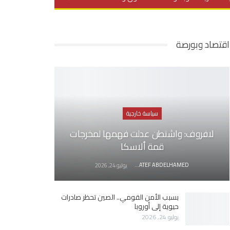
يديو
في العمق
منوعات
اقتصاد وبورصة
سياسة خارجية
لافروف: واشنطن عدلت فهمها لمخرجات
قمة ألاسكا
AWATEF ABDELHAMED
يوليو 24, 2026
بسبب الأمن القومي.. الصين تحظر صادرات
حيوية إلى أوروبا
يوليو 24, 2026