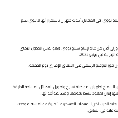
اح نووي. في ‌المقابل، أكدت طهران باستمرار أنها لا تنوي صنع
ج إلى أقل من عام لإنتاج سلاح نووي، وهو نفس الجدول الزمني
نية في يونيو 2025.
 فور التوقيع الرسمي على الاتفاق الإطاري يوم الجمعة.
كن السماح لطهران بمواصلة تسليح وتمويل الفصائل المسلحة الحليفة
يها إيران لعقود لبسط نفوذها ومضايقة أعدائها.
داية الحرب، لكن التقييمات العسكرية الأميركية والمستقلة ⁠وجدت
نت عليه في السابق.