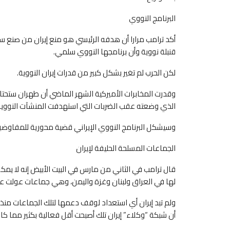
البرنامج النووي
أكد ‌ترامب مرارا أن هدفه الرئيسي هو منع إيران من صنع سل
⁠قنبلة نووية وأن برنامجها النووي سلمي.
لكن الحرب لم تغير بشكل كبير من قدرات إيران النووية.
وقدرت المخابرات الأميركية الشهر الماضي أن طهران ستحتا
الذي وضعته عقب الضربات التي استهدفت المنشآت النووية الإيرا
وسيشكل البرنامج النووي الإيراني قضية محورية للمفاوضين
‌الجماعات المسلحة الحليفة لإيران
قال ترامب في الثاني من مارس في البيت الأبيض إنه لا يم
لها في العراق ولبنان وغزة ⁠واليمن، وهي جماعات عولت عل
ولم تبد إيران أي استعداد لوقف دعمها لتلك الجماعات منذ ب
أن شبكة “وكلاء” إيران تلك أصبحت أقل فعالية بكثير مما كا