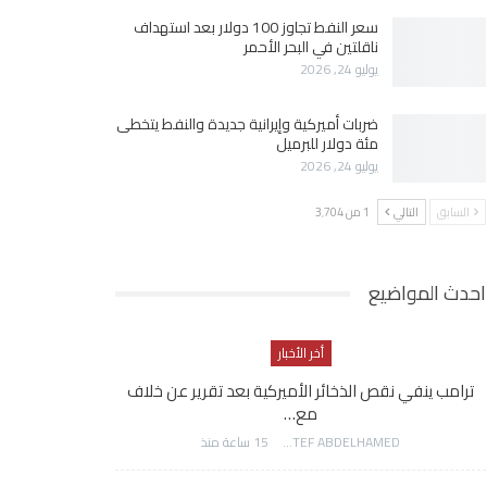
سعر النفط تجاوز 100 دولار بعد استهداف
ناقلتين في البحر الأحمر
يوليو 24, 2026
ضربات أميركية وإيرانية جديدة والنفط يتخطى
مئة دولار للبرميل
يوليو 24, 2026
السابق
التالي
1 من 3٬704
احدث المواضيع
أخر الأخبار
ترامب ينفي نقص الذخائر الأميركية بعد تقرير عن خلاف
مع…
AWATEF ABDELHAMED
15 ساعة منذ