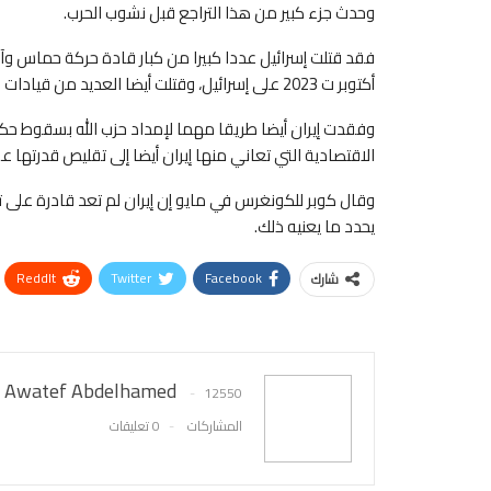
وحدث جزء كبير من هذا التراجع قبل نشوب الحرب.
فقد قتلت إسرائيل عددا كبيرا من كبار قادة حركة حماس و
أكتوبر ت 2023 على إسرائيل، وقتلت أيضا العديد من قيادات ⁠جماعة حزب الله في لبنان.
وفقدت إيران أيضا طريقا مهما لإمداد حزب الله بسقوط حك
الاقتصادية التي تعاني منها إيران أيضا إلى تقليص قدرتها 
وقال كوبر للكونغرس في مايو إن إيران لم تعد قادرة على ت
يحدد ما يعنيه ذلك.
ReddIt
Twitter
Facebook
شارك
Awatef Abdelhamed
12550
المشاركات
0 تعليقات