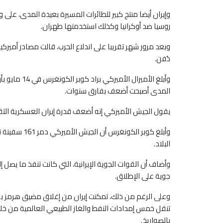
وإيران أيضا منتج كبير للطائرات المسيرة بعيدة المدى، عل
روسيا ضد أوكرانيا وكذلك استخدمتها طهران.
وبعد مرور شهر تقريبا على اندلاع الحرب، قالت مصادر أميركية لروي
دُفن.
وأبلغ الأميرا
المدى أصبحت أضعف بفارق سنوات.
يقول الجيش ‌الأميركي إنه أضعف قدرة إيران العسكرية التق
البلاد.
جوية على الإطلاق.
وعلى الرغم من ذلك، تمكنت إيران من إغلاق مضيق هرمز بشك
تنقل خمس إمدادات النفط والغاز الطبيعي العالمية من خلال
بالصواريخ.