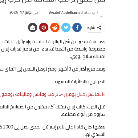
في
يونيو 17, 2026
بواسطة
Awatef Abdelhamed
شارك
مجموعة واسعة من الأهداف، بدءا من تدمير قدرات إيران في 
امتلاك سلاح نووي.
وبعد مرور أكثر من 3 أشهر، ومع توصل البلدين إلى اتفاق سلام مبدئي، ما الذي حققه ترامب؟.
الصواريخ والطائرات المسيرة
«التفاصيل خلال يومين».. ترامب وفانس وقاليباف يوقعون م
صاروخ من أنواع مختلفة.
بعض
التصدي لها.