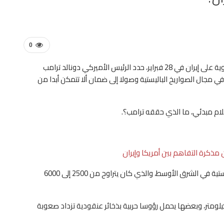
0
بعد وقت قصير من شن الولايات المتحدة وإسرائيل غارات جوية على إيران في 28 فبراير، حدد الرئيس الأميركي دونالد ترامب
مجال الصواريخ الباليستية وصولا إلى ضمان ألا تتمكن أبدا من
ذكرة التفاهم بين أمريكا وإيران
قبل الحرب، كانت إيران تمتلك أكبر مخزون ⁠من الصواريخ الباليستية في الشرق الأوسط، والذي كان يتراوح من 2500 إلى 6000
ها كان قادرا على بلوغ إسرائيل، بمدى يصل إلى 2000 كيلومتر، وبعضها يحمل رؤوسا حربية بذخائر عنقودية تزداد صعوبة