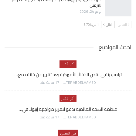
للبرميل
يوليو 24, 2026
السابق
التالي
1 من 3٬704
احدث المواضيع
أخر الأخبار
ترامب ينفي نقص الذخائر الأميركية بعد تقرير عن خلاف مع…
AWATEF ABDELHAMED
17 ساعة منذ
أخر الأخبار
منظمة الصحة العالمية تدعو لتعزيز مواجهة إيبولا في…
AWATEF ABDELHAMED
17 ساعة منذ
في العمق