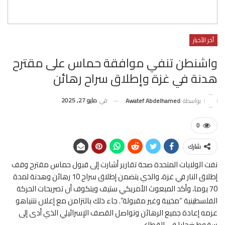
أخر الأخبار
واشنطن تنفي موافقة حماس على مقترح
هدنة في غزة وإطلاق سراح رهائن
في
مايو 27, 2025
بواسطة
Awatef Abdelhamed
0
شارك
نفت الولايات المتحدة صحة تقارير أشارت إلى قبول حماس مقترح وقف
إطلاق النار في غزة، والذي يتضمن إطلاق سراح 10 رهائن وهدنة لمدة
70 يوما، وأكد المبعوث الأمريكي ستيف ويتكوف أن تصريحات الحركة
الفلسطينية “مخيبة وغير مقبولة”. جاء ذلك بالتزامن مع إعلان نتنياهو
عزمه إعادة جميع الرهائن وتواصل القصف الإسرائيلي الذي أدى إلى
سقوط ضحايا في القطاع.