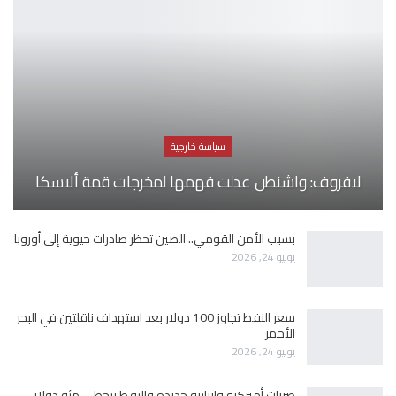
سياسة خارجية
لافروف: واشنطن عدلت فهمها لمخرجات قمة ألاسكا
بسبب الأمن القومي.. الصين تحظر صادرات حيوية إلى أوروبا
يوليو 24, 2026
سعر النفط تجاوز 100 دولار بعد استهداف ناقلتين في البحر
الأحمر
يوليو 24, 2026
ضربات أميركية وإيرانية جديدة والنفط يتخطى مئة دولار