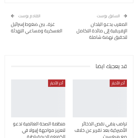
السابق بوست
القادم بوست
المغرب يدعو البلدان
غزة.. بين ضغوط إسرائيل
الإفريقية إلى مائدة التكامل
العسكرية ومساعي التهدئة
لتحقيق نهضة شاملة
قد يعجبك ايضا
أخر الأخبار
أخر الأخبار
ترامب ينفي نقص الذخائر
منظمة الصحة العالمية تدعو
الأميركية بعد تقرير عن خلاف
لتعزيز مواجهة إيبولا في
مع هيغسيث
الكونغو الديمقراطية