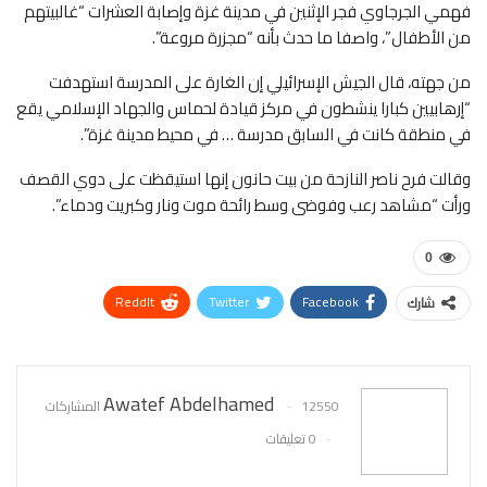
فهمي الجرجاوي فجر الإثنين في مدينة غزة وإصابة العشرات “غالبيتهم
من الأطفال”، واصفا ما حدث بأنه “مجزرة مروعة”.
من جهته، قال الجيش الإسرائيلي إن الغارة على المدرسة استهدفت
“إرهابيين كبارا ينشطون في مركز قيادة لحماس والجهاد الإسلامي يقع
في منطقة كانت في السابق مدرسة … في محيط مدينة غزة”.
وقالت فرح ناصر النازحة من بيت حانون إنها استيقظت على دوي القصف
ورأت “مشاهد رعب وفوضى وسط رائحة موت ونار وكبريت ودماء”.
0
ReddIt
Twitter
Facebook
شارك
WhatsApp
Pinterest
البريد الإلكتروني
Awatef Abdelhamed
12550 المشاركات
0 تعليقات