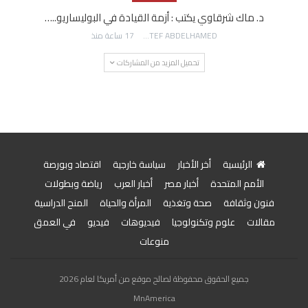
د. ماك شرقاوي يكتب : أزمة القيادة في البوليساريو..…
AWATEF ABDELHAMED
17 ساعة منذ
تحميل المزيد من المشاركات
الرئيسية
أخر الأخبار
سياسة خارجية
اقتصاد وبورصة
الأمم المتحدة
أخبار مصر
أخبار العرب
رياضة وبطولات
فنون وثقافة
صحة وتغذية
المرأة والحياة
المنح الدراسية
مقالات
علوم وتكنولوجيا
فيديوهات
فيديو
في العمق
منوعات
جميع الحقوق محفوظة لصالح موقع من أمريكا لعام 2026
MnAmerica