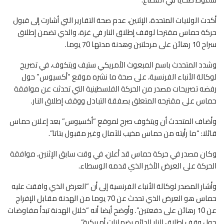
أكدت الولايات المتحدة، الإثنين، عدم صحة التقارير التي أشارت إلى قبول
حركة حماس مقترحا لوقف إطلاق النار في غزة، والذي تضمن إطلاق
سراح 10 رهائن على مرحلتين وهدنة مدتها 70 يوما.
وشدد المتحدث باسم المبعوث الأمريكي ستيف ويتكوف، في تصريح
لوكالة الأنباء الفرنسية، على صحة ما نشره موقع “أكسيوس” حول
رفضه تصريحات مصدر من الحركة الفلسطينية التي تحدثت عن موافقة
حماس على مقترحه المتعلق بصفقة التبادل ووقف إطلاق النار.
وأضاف المتحدث أن ويتكوف صرح لموقع “أكسيوس” بعد إعلان حماس
قائلا: “ما رأيته من حماس مخيب للآمال وغير مقبول بتاتا”.
وكان مصدر في حركة حماس قد أعلن، في وقت سابق الإثنين، موافقة
الحركة على العرض الأخير الذي قدمه الوسطاء.
وأشار المصدر لوكالة الأنباء الفرنسية إلى أن “العرض الذي وافقت عليه
حماس هو العرض الذي تحدث عن 70 يوما من الهدنة مقابل الإفراج
عن 10 رهائن على دفعتين”. وأوضح أيضا أنه “خلال الهدنة تبدأ مفاوضات
حول وقف إطلاق النار الدائم بضمانات أمريكية”.