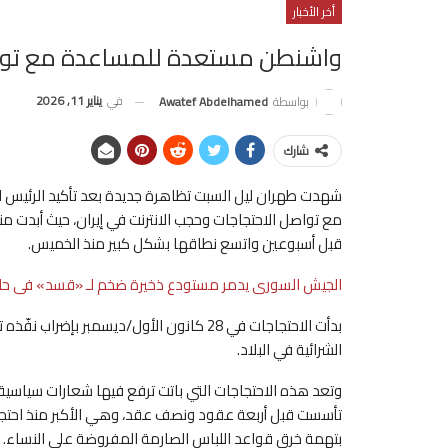
أخر الأخبار
واشنطن مستعدة للمساعدة مع تواصل
في
يناير 11, 2026
بواسطة
Awatef Abdelhamed
شارك
شهدت طهران ليل السبت تظاهرة جديدة بعد تأكيد الرئيس ال
مع تواصل الاحتجاجات وحجب الانترنت في إيران، حيث أبدت 
قبل أسبوعين واتسع نطاقها بشكل كبير منذ الخميس.
الجيش السورى يدمر مستودع ذخيرة ضخم لـ «قسد» فى حل
بدأت الاحتجاجات في 28 كانون الأول/ديسمبر
الشرائية في البلاد.
وتعد هذه الاحتجاجات التي باتت ترفع فيها شعارات سياسية، 
بتهمة خرق قواعد اللباس الصارمة المفروضة على النساء.