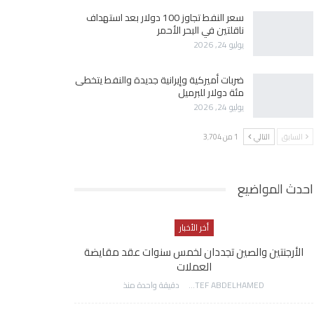
سعر النفط تجاوز 100 دولار بعد استهداف
ناقلتين في البحر الأحمر
يوليو 24, 2026
ضربات أميركية وإيرانية جديدة والنفط يتخطى
مئة دولار للبرميل
يوليو 24, 2026
السابق
التالي
1 من 3٬704
احدث المواضيع
أخر الأخبار
الأرجنتين والصين تجددان لخمس سنوات عقد مقايضة
العملات
AWATEF ABDELHAMED
دقيقة واحدة منذ