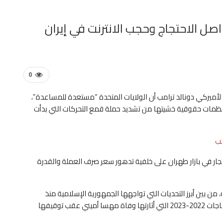
 الاحتجاج وحجب الانترنت في إيران
0
أميركي دونالد ترامب أن الولايات المتحدة “مستعدة للمساعدة”،
منظمات حقوقية خشيتها من تشديد حملة قمع التحركات التي بدأت
ب
 بإضراب نفّذه تجار في بازار طهران على خلفية تدهور سعر صرف العملة والقدرة
من بين أبرز التحديات التي تواجهها الجمهورية الإسلامية منذ
تأسست قبل أربعة عقود ونصف عقد، وهي الأكبر منذ احتجاجات 2022-2023 التي أثارتها وفاة مهسا أميني عقب توقيفها