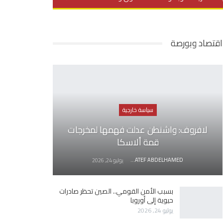
يديو
في العمق
منوعات
اقتصاد وبورصة
سياسة خارجية
لافروف: واشنطن عدلت فهمها لمخرجات
قمة ألاسكا
AWATEF ABDELHAMED
يوليو 24, 2026
بسبب الأمن القومي.. الصين تحظر صادرات
حيوية إلى أوروبا
يوليو 24, 2026