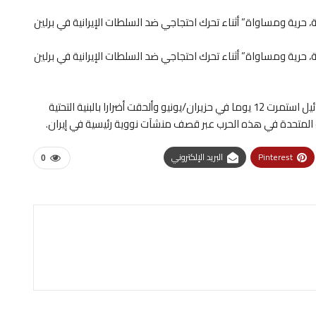
 حرية ومساواة” أثناء تحرك احتجاجي ضد السلطات الإيرانية في برلين
 حرية ومساواة” أثناء تحرك احتجاجي ضد السلطات الإيرانية في برلين
وتُشكّل التظاهرات تحديا جديدا للسلطات عقب حرب مع إسرائيل استمرت 12 يوما في حزيران/يونيو وألحقت أضرارا بالبنية التحتية
 المتحدة في هذه الحرب عبر قصف منشآت نووية رئيسية في إيران.
Pinterest
البريد الإلكتروني
0