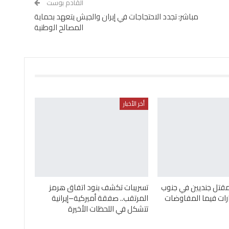
القادم بوست
مباشر: تجدد الاحتجاجات في إيران والجيش يتعهد بحماية
المصالح الوطنية
أخر الأخبار
مقتل جنديين في جنوب
تسريبات تكشف بنود اتفاق هرمز
ارات فيما المفاوضات
المرتقب.. صفقة أميركية–إيرانية
تتشكل في اللحظات الأخيرة