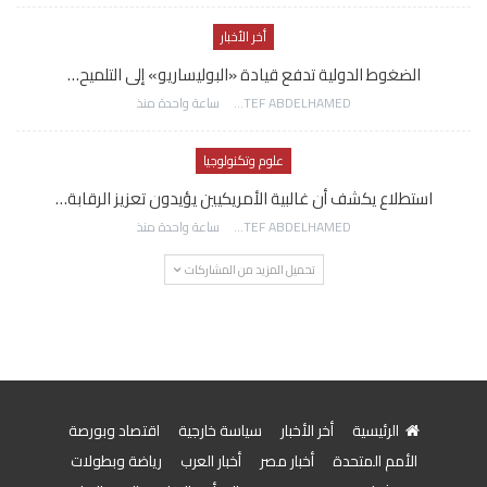
أخر الأخبار
الضغوط الدولية تدفع قيادة «البوليساريو» إلى التلميح…
AWATEF ABDELHAMED
ساعة واحدة منذ
علوم وتكنولوجيا
استطلاع يكشف أن غالبية الأمريكيين يؤيدون تعزيز الرقابة…
AWATEF ABDELHAMED
ساعة واحدة منذ
تحميل المزيد من المشاركات
الرئيسية
أخر الأخبار
سياسة خارجية
اقتصاد وبورصة
الأمم المتحدة
أخبار مصر
أخبار العرب
رياضة وبطولات