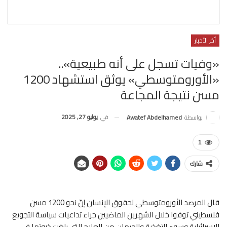
أخر الأخبار
«وفيات تسجل على أنه طبيعية»..
«الأورومتوسطي» يوثق استشهاد 1200
مسن نتيجة المجاعة
في
يوليو 27, 2025
بواسطة
Awatef Abdelhamed
1
شارك
قال المرصد الأورومتوسطي لحقوق الإنسان إنّ نحو 1200 مسن
فلسطيني توفوا خلال الشهرين الماضيين جراء تداعيات سياسة التجويع
الإسرائيلية وسوء التغذية والحرمان من العلاج التي بلغت ذروتها في