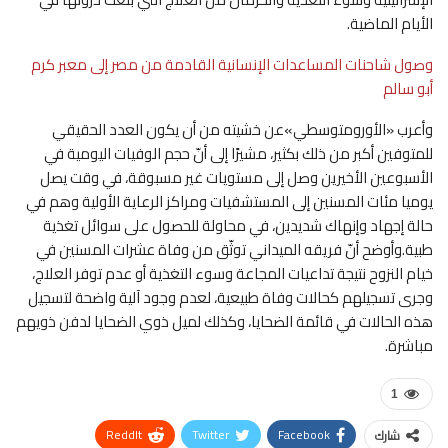
الأيام الماضية.
وصول شاحنات المساعدات الإنسانية القادمة من مصر إلى معبر كرم
أبو سالم
وأعرب «الأورومتوسطي»عن خشيته من أن يكون العدد الحقيقي
للمتوفين أكبر من ذلك بكثير، مشيرًا إلى أنّ حجم الوفيات اليومية في
الأسبوعين الأخيرين وصل إلى مستويات غير مسبوقة، في وقت يصل
يوميا مئات المسنين إلى المستشفيات ومراكز الرعاية الأولية وهم في
حالة إجهاد وإنهاك شديدين، في محاولة للحصول على سوائل تغذية
طبية.وأوضح أنّ فريقه الميداني توثّق من وفاة عشرات المسنين في
خيام النزوح نتيجة تداعيات المجاعة وسوء التغذية أو عدم توفر العلاج،
وجرى تسجيلهم كحالات وفاة طبيعية، لعدم وجود آلية واضحة لتسجيل
هذه الحالات في قائمة الضحايا، وكذلك لميل ذوي الضحايا لدفن ذويهم
مباشرة.
1
ReddIt
Twitter
Facebook
شارك