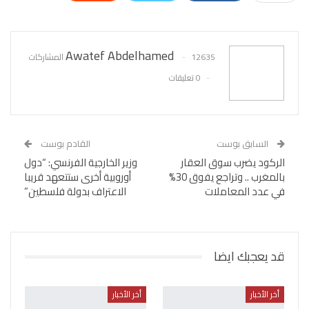
WhatsApp
Pinterest
البريد الإلكتروني
Awatef Abdelhamed
12635 المشاركات
0 تعليقات
السابق بوست
القادم بوست
الركود يضرب سوق العقار
وزير الخارجية الفرنسي: “دول
بالمغرب .. وتراجع يفوق 30%
أوروبية أخرى ستتعهد قريبا
في عدد المعاملات
الاعتراف بدولة فلسطين”
قد يعجبك ايضا
أخر الأخبار
أخر الأخبار