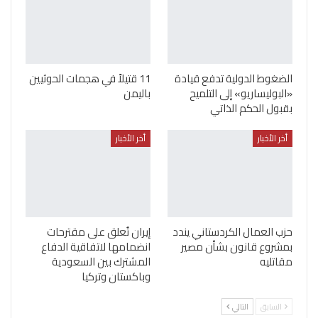
الضغوط الدولية تدفع قيادة
11 قتيلاً في هجمات الحوثيين
«البوليساريو» إلى التلميح
باليمن
بقبول الحكم الذاتي
أخر الأخبار
أخر الأخبار
حزب العمال الكردستاني يندد
إيران تُعلق على مقترحات
بمشروع قانون بشأن مصير
انضمامها لاتفاقية الدفاع
مقاتليه
المشترك بين السعودية
وباكستان وتركيا
السابق
التالي