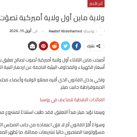
أخر الأخبار
ولاية ماين أول ولاية أميركية تصوّت
في
أبريل 15, 2026
بواسطة
Awatef Abdelhamed
شارك
أصبحت ماين الثلاثاء أول ولاية أميركية تُصوت لصالح تعليق
أسعار الكهرباء والمخاوف البيئية الناجمة عن ازدهار البنية ا
ولكي يدخل القانون الذي أقره ممثلو الولاية وأعضاء مجلس ال
الديموقراطية جانيت ميلز.
العائدات النفطية تتضاعف في روسيا
وبينما تؤيد ميلز مبدأ التعليق، فقد طلبت استثناءً لمشروع مح
مسؤولوها المنتخبون حاليا تشريعات مماثلة، ما يُظهر المعار