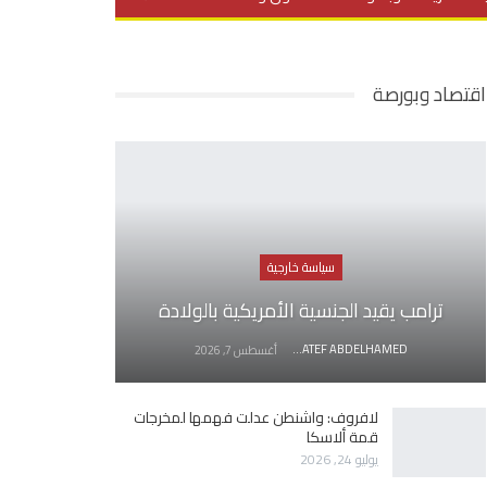
يديو
في العمق
منوعات
اقتصاد وبورصة
سياسة خارجية
ترامب يقيد الجنسية الأمريكية بالولادة
AWATEF ABDELHAMED
أغسطس 7, 2026
لافروف: واشنطن عدلت فهمها لمخرجات
قمة ألاسكا
يوليو 24, 2026