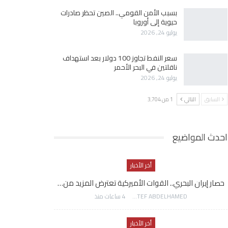
بسبب الأمن القومي.. الصين تحظر صادرات
حيوية إلى أوروبا
يوليو 24, 2026
سعر النفط تجاوز 100 دولار بعد استهداف
ناقلتين في البحر الأحمر
يوليو 24, 2026
السابق
التالي
1 من 3٬704
احدث المواضيع
أخر الأخبار
حصار إيران البحري.. القوات الأميركية تعترض المزيد من…
AWATEF ABDELHAMED
4 ساعات منذ
أخر الأخبار