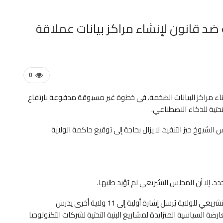
 ضد قانون لإنشاء مراكز بيانات عملاقة
0
 بناء مراكز البيانات الضخمة، في خطوة غير مسبوقة مدفوعة بارتفاع
لتحتية للذكاء الاصطناعي.
شيوخ حيز التنفيذ، لا يزال بحاجة إلى توقيع حاكمة الولاية
دد، إلا أن المجلس التشريعي لم يُؤيد طلبها.
وسواءً أُقرّ القانون أم لا، فإن اعتماده من جانب المجلس التشريعي للولاية يُرسل إشارة أولية إلى 11 ولاية أخرى يدرس
ضة السياسية المتزايدة لمشاريع البنية التحتية لشركات التكنولوجيا