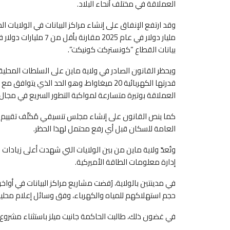
العملاقة في مختلف أنحاء البلاد.
بيانات القطاع “كونستركت كونيكت”.
قدرتها الكهربائية 20 ميغاواط، وهو الحد الذي ي
العملاقة بوتيرة متسارعة لمواكبة التطور السريع في مجال
كما ينص القانون على إنشاء مجلس تنسيقي مُكلّف تقييم تأث
العامة للسكان قبل أي رفع محتمل لهذا الحظر.
وتُعدّ ولاية ماين من بين الولايات التي شهدت أعلى زيادات 
إدارة معلومات الطاقة الأميركية.
حجم استهلاكهم للمياه والكهرباء، وفق وسائل إعلام محلية
في غضون ذلك، طالبت الحاكمة جانيت ميلز باستثناء مشروع لإعادة تطوي