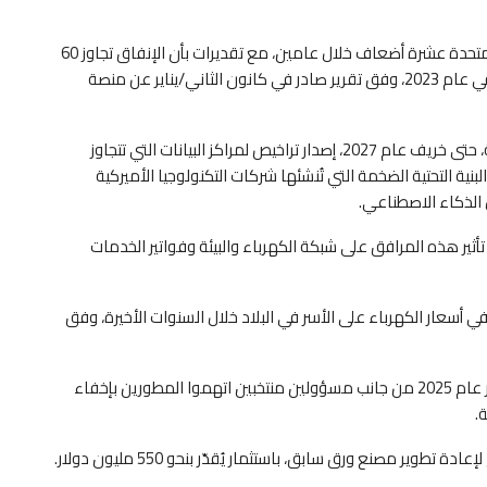
وقد ارتفع الإنفاق على إنشاء مراكز البيانات في الولايات المتحدة عشرة أضعاف خلال عامين، مع تقديرات بأن الإنفاق تجاوز 60
مليار دولار في عام 2025 مقارنة بأقل من 7 مليارات دولار في عام 2023، وفق تقرير صادر في كانون الثاني/يناير عن منصة
ويحظر القانون الصادر في ولاية ماين على السلطات المحلية، حتى خريف عام 2027، إصدار تراخيص لمراكز البيانات التي تتجاوز
توافق مع البنية التحتية الضخمة التي تُنشئها شركات التكنولوجيا الأميركية
 الذكاء الاصطناعي.
ير هذه المرافق على شبكة الكهرباء والبيئة وفواتير الخدمات
في أسعار الكهرباء على الأسر في البلاد خلال السنوات الأخيرة، وفق
في مدينتين بالولاية، رُفضت مشاريع مراكز البيانات في أواخر عام 2025 من جانب مسؤولين منتخبين اتهموا المطورين بإخفاء
.
ر مصنع ورق سابق، باستثمار يُقدّر بنحو 550 مليون دولار.