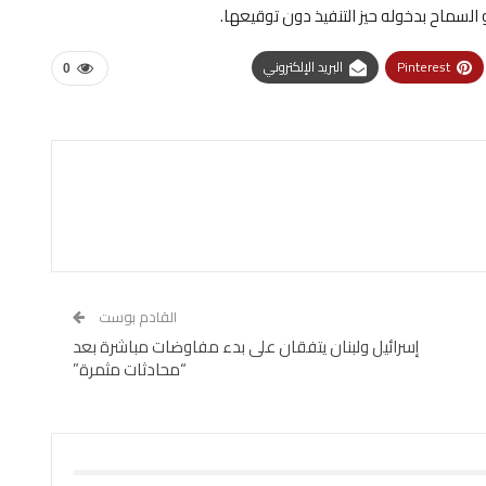
و السماح بدخوله حيز التنفيذ دون توقيعها.
Pinterest
البريد الإلكتروني
0
القادم بوست
إسرائيل ولبنان يتفقان على بدء مفاوضات مباشرة بعد
“محادثات مثمرة”