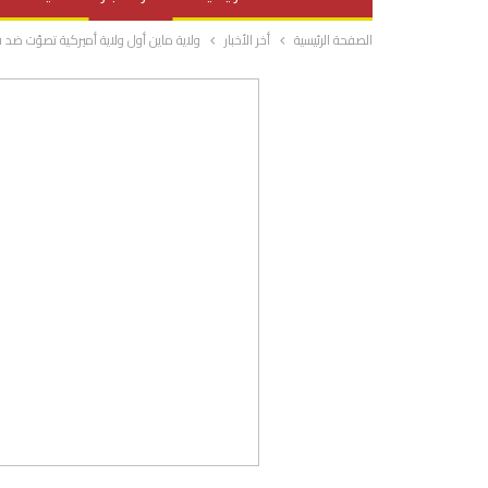
الصفحة الرئيسية
أخر الأخبار
ولاية ماين أول ولاية أميركية تصوّت ضد ق
صحة وتغذية
المرأة والحياة