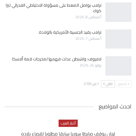
ترامب يواصل الضغط على مسؤولة الاحتياطي الفدرالي ليزا
كوك
أغسطس 8, 2026
ترامب يقيد الجنسية الأمريكية بالولادة
أغسطس 7, 2026
لافروف: واشنطن عدلت فهمها لمخرجات قمة ألاسكا
يوليو 24, 2026
السابق
التالي
1 من 3٬705
احدث المواضيع
أخبار العرب
لبنان يوقف ضابطا سوريا سابقا مطلوبا لقضاء بلاده