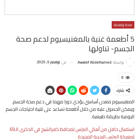
صحة وتغذية
5 أطعمة غنية بالمغنيسيوم لدعم صحة
الجسم- تناولها
في
نوفمبر 5, 2025
بواسطة
Awatef Abdelhamed
0
شارك
المغنيسيوم معدن أساسي يؤدي دورا مهما في دعم صحة الجسم،
ويمكن الحصول عليه من خلال أطعمة تساعد على تلبية احتياجات الجسم
اليومية بطريقة طبيعية.
استقبال حافل من أهالي البرلس لمحافظ كفرالشيخ في الذكرى الـ69
لمعركة البرلس البحرية المجيدة