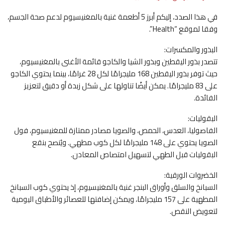
في هذا الصدد، إليكم أبرز 5 أطعمة غنية بالمغنيسيوم لدعم صحة الجسم،
وفقا لموقع “Health”.
البذور والمكسرات:
تتصدر بذور اليقطين وبذور الشيا والكاجو قائمة الأغنى بالمغنيسيوم،
حيث توفر بذور اليقطين 168 مليجرامًا لكل 28 غرامًا، بينما يحتوي الكاجو
على 83 مليجرامًا. يمكن أيضًا تناولها على شكل زبدة أو دقيق لتعزيز
الفائدة.
البقوليات:
الفاصوليا، العدس، الحمص، والصويا مصادر ممتازة للمغنيسيوم، فول
الصويا يحتوي على 148 مليجرامًا لكل كوب مطهي. ويُنصح بنقع
البقوليات قبل الطهي لتسهيل امتصاص المعادن.
الخضروات الورقية:
السبانخ والسلق وأوراق البنجر غنية بالمغنيسيوم، إذ يحتوي كوب السبانخ
المطهية على 157 مليجرامًا، ويمكن إضافتها للعصائر والأطباق اليومية
لتعويض النقص.