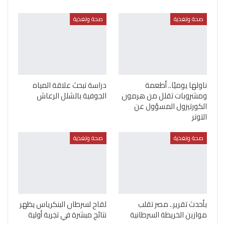
صحة وتغذية
صحة وتغذية
ناولها يوميًا.. أطعمة
دراسة تبحث علاقة المياه
ومشروبات تقلل من هرمون
الجوفية بالشلل الرعاش
الكورتيزول المسؤول عن
التوتر
صحة وتغذية
صحة وتغذية
بأحدث تقرير.. مصر تقلب
لقاح لسرطان البنكرياس يظهر
موازين الخريطة السرطانية
نتائج مبشرة في تجربة أولية