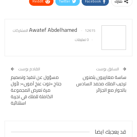
ReddIt
Twitter
Facebook
شارك
WhatsApp
Pinterest
البريد الإلكتروني
Awatef Abdelhamed
12615 المشاركات
0 تعليقات
السابق بوست
القادم بوست
ساسة مغاربيون يثمنون
مسؤول عن تنفيذ وتصميم
ترحيب الملك محمد السادس
جناح «توت عنخ آمون»: لأول
بالحوار مع الجزائر
مرة تعرض المجموعة
الكاملة للملك في تجربة
استثنائية
قد يعجبك ايضا