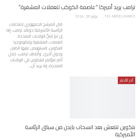
ترامب يريد أميركا “عاصمة الكوكب للعملات المشفرة”
AWATEF ABDELHAMED
يوليو 28, 2024
قال المرشح الجمهوري لانتخابات
الرئاسة الأميركية دونالد ترامب، إنه
إن لم تتبنَّ الولايات المتحدة
العملات المشفرة وتكنولوجيا
البتكوين، فستهيمن عليها الصين
ودول أخرى. وأضاف ترامب، خلال
أكبر مؤتمر للبتكوين في الولايات
المتحدة، إنه يريد أن…
أخر الأخبار
بتكوين تنتعش بعد انسحاب بايدن من سباق الرئاسة
الأميركية