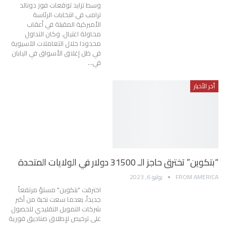
وسط تزايد توقعات فوز دونالد
ترامب في انتخابات الرئاسة
الأميركية المقبلة في أعقاب
محاولة اغتيال. وكان التداول
محدودا خلال التعاملات الآسيوية
في ظل إغلاق الأسواق في اليابان
في…
أخر الأخبار
“بتكوين” تخترق حاجز الـ 31500 دولار في الولايات المتحدة
FROM AMERICA
يوليو 6, 2023
اخترقت "بتكوين" مستوً مرتفعاً
جديداً، بعدما سعت نخبة من أكبر
شركات التمويل التقليدي للحصول
على ترخيص لإطلاق صناديق فورية