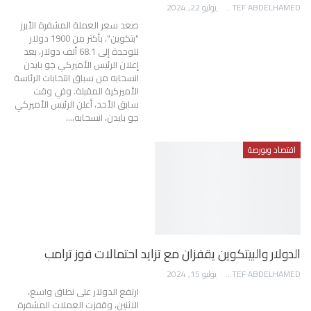
AWATEF ABDELHAMED
يوليو 22, 2024
صعد سعر العملة المشفرة الأبرز
"بتكوين"، بأكثر من 1900 دولار
للوحدة إلى 68.1 ألف دولار، بعد
إعلان الرئيس الأميركي جو بايدن
انسحابه من سباق انتخابات الرئاسة
الأميركية المقبلة. وفي وقت
سابق الأحد، أعلن الرئيس الأميركي
جو بايدن، انسحابه،…
اقتصاد وبورصة
الدولار والبيتكوين يقفزان مع تزايد احتمالات فوز ترامب
AWATEF ABDELHAMED
يوليو 15, 2024
ارتفع الدولار على نطاق واسع،
الاثنين، وقفزت العملات المشفرة