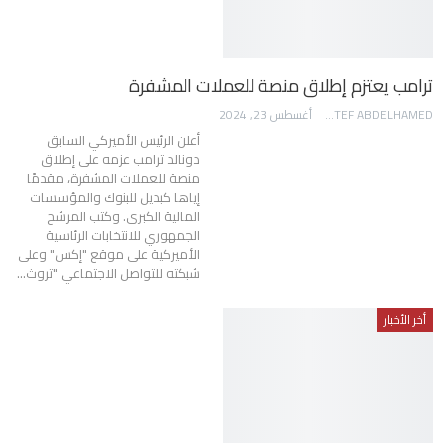
ترامب يعتزم إطلاق منصة للعملات المشفرة
AWATEF ABDELHAMED
أغسطس 23, 2024
أعلن الرئيس الأميركي السابق
دونالد ترامب عزمه على إطلاق
منصة للعملات المشفرة، مقدمًا
إياها كبديل للبنوك والمؤسسات
المالية الكبرى. وكتب المرشح
الجمهوري للانتخابات الرئاسية
الأميركية على موقع "إكس" وعلى
شبكته للتواصل الاجتماعي "تروث…
أخر الأخبار