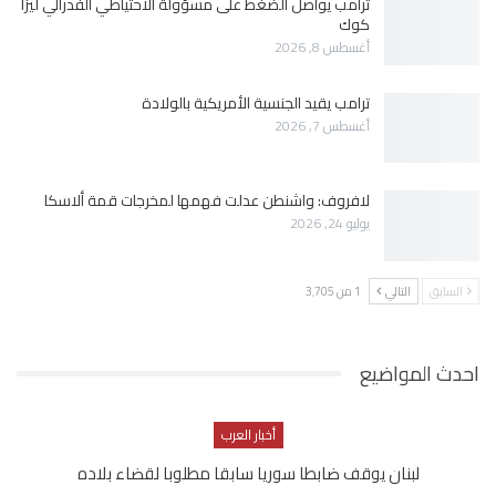
ترامب يواصل الضغط على مسؤولة الاحتياطي الفدرالي ليزا
كوك
أغسطس 8, 2026
ترامب يقيد الجنسية الأمريكية بالولادة
أغسطس 7, 2026
لافروف: واشنطن عدلت فهمها لمخرجات قمة ألاسكا
يوليو 24, 2026
السابق
التالي
1 من 3٬705
احدث المواضيع
أخبار العرب
لبنان يوقف ضابطا سوريا سابقا مطلوبا لقضاء بلاده