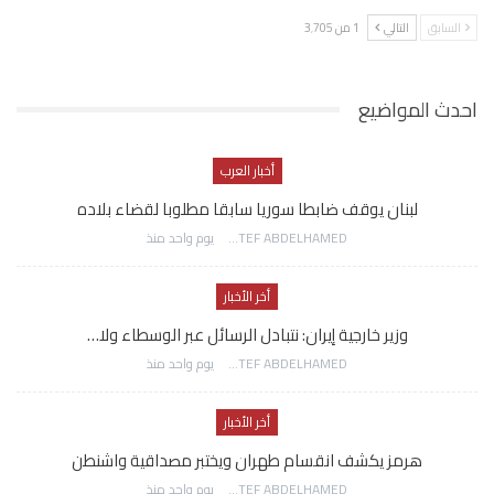
السابق
التالي
1 من 3٬705
احدث المواضيع
أخبار العرب
لبنان يوقف ضابطا سوريا سابقا مطلوبا لقضاء بلاده
AWATEF ABDELHAMED
يوم واحد منذ
أخر الأخبار
وزير خارجية إيران: نتبادل الرسائل عبر الوسطاء ولا…
AWATEF ABDELHAMED
يوم واحد منذ
أخر الأخبار
هرمز يكشف انقسام طهران ويختبر مصداقية واشنطن
AWATEF ABDELHAMED
يوم واحد منذ