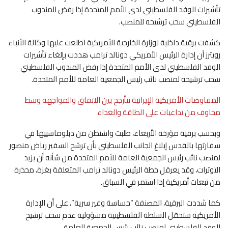
تأشيرات ‌الوفد الفلسطيني لدى الأمم المتحدة إذا رفض المندوب
الفلسطيني سحب ترشيحه للمنصب.
كشفت برقية داخلية لوزارة الخارجية الأمريكية اطلعت عليها وكالة الأنباء
رويترز أن إدارة الرئيس الأمريكي دونالد ترامب هددت ​بإلغاء تأشيرات
‌الوفد الفلسطيني لدى الأمم المتحدة إذا رفض المندوب الفلسطيني
سحب ترشيحه لمنصب نائب رئيس الجمعية العامة للأمم المتحدة.
المفاوضات الأمريكية الإيرانية تتأرجح بين الاتفاق والمواجهة وسط
مخاوف من تداعيات على الطاقة والغذاء
وبحسب برقية مؤرخة الأربعاء، طلبت واشنطن من دبلوماسييها في
سفارتها بالقدس إبلاغ الجانب الفلسطيني بأن ترشح السفير رياض منصور
لمنصب نائب رئيس الجمعية العامة للأمم المتحدة من شأنه أن يزيد
التوترات، وقد يعرقل خطة الرئيس دونالد ترامب المتعلقة بغزة، محذرة
من تبعات أمريكية إذا استمر في السباق.
كما شددت البرقية، المصنفة “حساسة وغير سرية”، على أن الإدارة
الأمريكية ستحمّل السلطة الفلسطينية مسؤولية عدم سحب ترشيح
الوفد الفلسطيني لمنصب نائب رئيس الجمعية العامة.