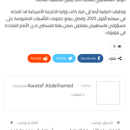
وتطرقت البرقية أيضا إلى قرار كانت وزارة الخارجية الأمريكية قد اتخذته
في سبتمبر/أيلول 2025، وقضى برفع عقوبات التأشيرات المفروضة على
مسؤولين فلسطينيين يعملون ضمن بعثة فلسطين لدى الأمم المتحدة
في نيويورك.
0
ReddIt
Twitter
Facebook
شارك
WhatsApp
Pinterest
البريد الإلكتروني
Awatef Abdelhamed
12615 المشاركات
0 تعليقات
السابق بوست
القادم بوست