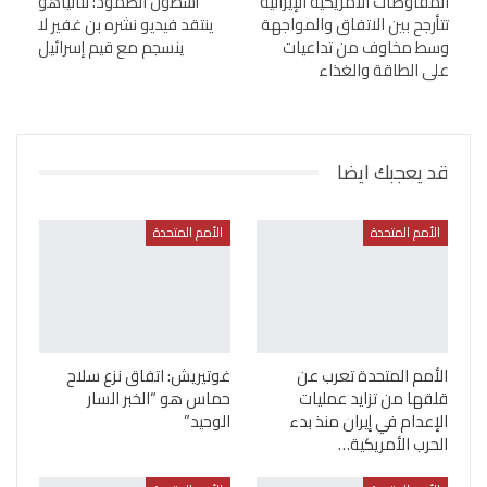
المفاوضات الأمريكية الإيرانية
أسطول الصمود: نتانياهو
تتأرجح بين الاتفاق والمواجهة
ينتقد فيديو نشره بن غفير لا
وسط مخاوف من تداعيات
ينسجم مع قيم إسرائيل
على الطاقة والغذاء
قد يعجبك ايضا
الأمم المتحدة
الأمم المتحدة
الأمم المتحدة تعرب عن
غوتيريش: اتفاق نزع سلاح
قلقها من تزايد عمليات
حماس هو “الخبر السار
الإعدام في إيران منذ بدء
الوحيد”
الحرب الأمريكية…