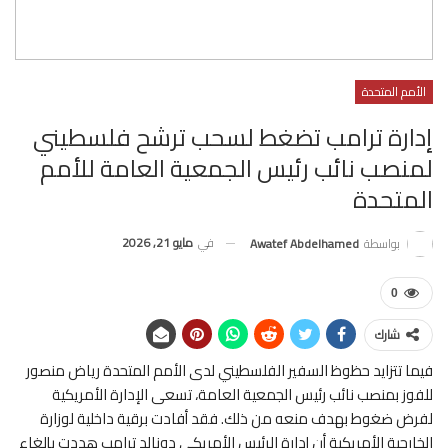
الأمم المتحدة
إدارة ترامب تضغط لسحب ترشح فلسطيني
لمنصب نائب رئيس الجمعية العامة للأمم
المتحدة
في
مايو 21, 2026
بواسطة
Awatef Abdelhamed
0
شارك
فيما تتزايد حظوظ السفير الفلسطيني لدى الأمم المتحدة رياض منصور
للفوز بمنصب نائب رئيس الجمعية العامة، تسعى الإدارة الأمريكية
لفرض ضغوط بهدف منعه من ذلك. فقد أفادت برقية داخلية لوزارة
الخارجية الأمريكية أن إدارة الرئيس الأمريكي دونالد ترامب هددت ​بإلغاء