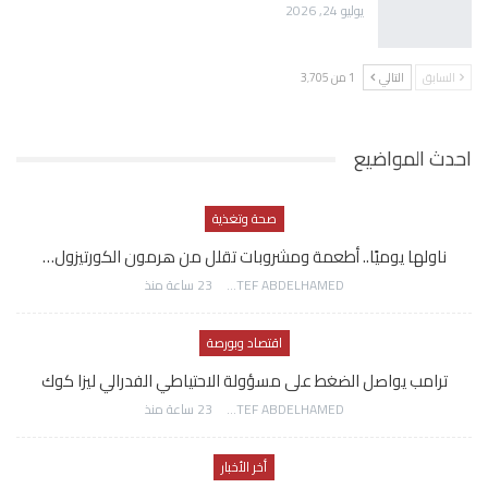
يوليو 24, 2026
السابق
التالي
1 من 3٬705
احدث المواضيع
صحة وتغذية
ناولها يوميًا.. أطعمة ومشروبات تقلل من هرمون الكورتيزول…
AWATEF ABDELHAMED
23 ساعة منذ
اقتصاد وبورصة
ترامب يواصل الضغط على مسؤولة الاحتياطي الفدرالي ليزا كوك
AWATEF ABDELHAMED
23 ساعة منذ
أخر الأخبار