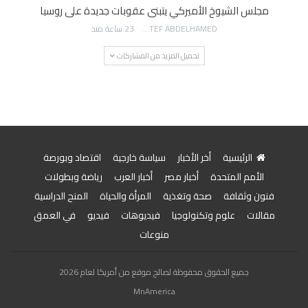
مجلس الشيوخ الأميركي يتبنى عقوبات جديدة على روسيا
AWATEF ABDELHAMED
23 ساعة منذ
تحميل المزيد من المشاركات
الرئيسية
أخر الأخبار
سياسة خارجية
اقتصاد وبورصة
الأمم المتحدة
أخبار مصر
أخبار العرب
رياضة وبطولات
فنون وثقافة
صحة وتغذية
المرأة والحياة
المنح الدراسية
مقالات
علوم وتكنولوجيا
فيديوهات
فيديو
في العمق
منوعات
جميع الحقوق محفوظة لصالح موقع من أمريكا لعام 2026
MnAmerica