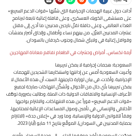
أدانت دول عربية الهجمات الإجرامية التي شنَّتها «قوات الدعم السريع»
على مستشفى الكويك العسكري، وعلى قافلة إغاثية تابعة لبرنامج
الغذاء العالمي، وعلى حافلة تقلّ نازحين مدنيين؛ ما أدى إلى مقتل
عشرات المدنيين العزَّل، من بينهم نساء وأطفال، وإلحاق أضرار بمنشآت
وقوافل إغاثية في ولايتَي شمال وجنوب كردفان بالسودان.
أزمة تكساس.. أمراض وحشرات في الطعام تفاقم معاناة المهاجرين
السعودية: هجمات إجرامية لا يمكن تبريرها
وأعربت السعودية أمس عن إدانتها واستنكارها الشديدين للهجمات
الإجرامية. وأكدت، في بيان لوزارة خارجيتها، السبت، أن هذه الأعمال لا
يمكن تبريرها بأي حال من الأحوال، وتُشكِّل انتهاكات صارخة لجميع
الأعراف الإنسانية والاتفاقات الدولية ذات الصلة. وطالبت بضرورة توقُّف
«قوات الدعم السريع» فوراً عن هذه الانتهاكات، والالتزام بواجبها
الأخلاقي والإنساني في تأمين وصول المساعدات الإغاثية لمحتاجيها،
وفقاً للقوانين الدولية والإنسانية، وما ورد في «إعلان جدة» (الالتزام
بحماية المدنيين في السودان)، الموقَّع بتاريخ 11 مايو (أيار) 2023.
وجدَّدت السعودية تأكيد موقفها الداعي إلى وحدة السودان وأمنه