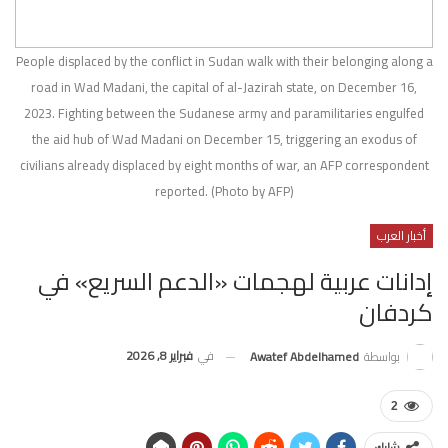
People displaced by the conflict in Sudan walk with their belonging along a
road in Wad Madani, the capital of al-Jazirah state, on December 16,
2023. Fighting between the Sudanese army and paramilitaries engulfed
the aid hub of Wad Madani on December 15, triggering an exodus of
civilians already displaced by eight months of war, an AFP correspondent
reported. (Photo by AFP)
أخبار العرب
إدانات عربية لهجمات «الدعم السريع» في
كردفان
في
فبراير 8, 2026
بواسطة
Awatef Abdelhamed
2
شارك