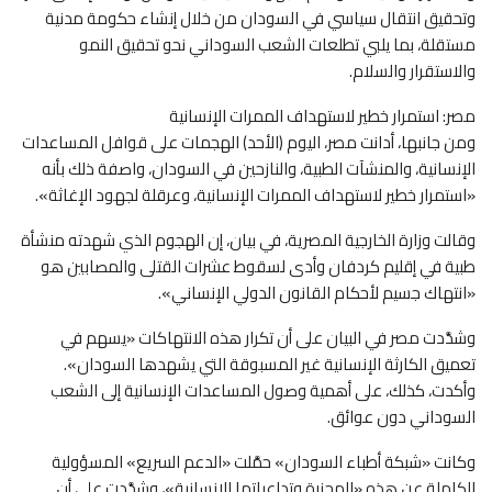
وتحقيق انتقال سياسي في السودان من خلال إنشاء حكومة مدنية
مستقلة، بما يلبي تطلعات الشعب السوداني نحو تحقيق النمو
والاستقرار والسلام.
مصر: استمرار خطير لاستهداف الممرات الإنسانية
ومن جانبها، أدانت مصر، اليوم (الأحد) الهجمات على قوافل المساعدات
الإنسانية، والمنشآت الطبية، والنازحين في السودان، واصفة ذلك بأنه
«استمرار خطير لاستهداف الممرات الإنسانية، وعرقلة لجهود الإغاثة».
وقالت وزارة الخارجية المصرية، في بيان، إن الهجوم الذي شهدته منشأة
طبية في إقليم كردفان وأدى لسقوط عشرات القتلى والمصابين هو
«انتهاك جسيم لأحكام القانون الدولي الإنساني».
وشدَّدت مصر في البيان على أن تكرار هذه الانتهاكات «يسهم في
تعميق الكارثة الإنسانية غير المسبوقة التي يشهدها السودان».
وأكدت، كذلك، على أهمية وصول المساعدات الإنسانية إلى الشعب
السوداني دون عوائق.
وكانت «شبكة أطباء السودان» حمَّلت «الدعم السريع» المسؤولية
الكاملة عن هذه «المجزرة وتداعياتها الإنسانية»، وشدَّدت على أن