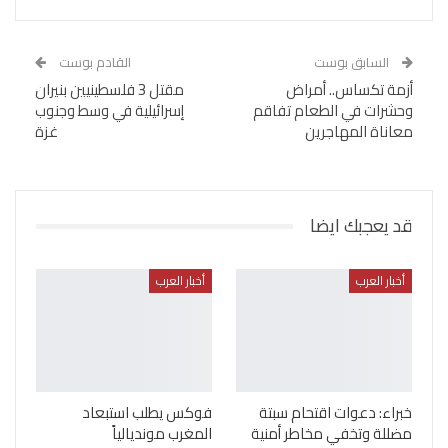
السابق بوست
القادم بوست
أزمة تكساس.. أمراض
مقتل 3 فلسطينيين بنيران
وحشرات في الطعام تفاقم
إسرائيلية في وسط وجنوب
معاناة المهاجرين
غزة
قد يعجبك ايضا
أخبار العرب
أخبار العرب
خبراء: دعوات اقتحام سبتة
فوكس يطلب استبعاد
مضللة وتخفي مخاطر أمنية
المغرب مونديالياً