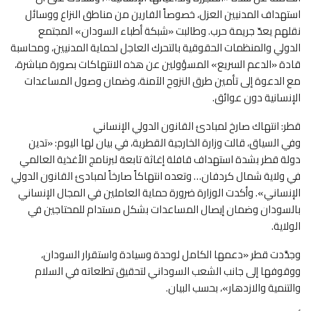
استهداف المدنيين العزل، خصوصاً الفارين من مناطق النزاع ووسائل
نقلهم يعدّ جريمة حرب. وطالبت «شبكة أطباء السودان» المجتمع
الدولي والمنظمات الحقوقية بالتحرك العاجل لحماية المدنيين، ومحاسبة
قادة «الدعم السريع» المسؤولين عن هذه الانتهاكات بصورة مباشرة،
مع الدعوة إلى تأمين طرق النزوح الآمنة، وضمان وصول المساعدات
الإنسانية دون عوائق.
قطر: انتهاك صارخ لمبادئ القانون الدولي الإنساني
وفي السياق، قالت وزارة الخارجية القطرية، في بيان لها اليوم: «تدين
دولة قطر بشدة استهداف قافلة إغاثة تابعة لبرنامج الأغذية العالمي
في ولاية شمال كردفان… وتعده انتهاكاً صارخاً لمبادئ القانون الدولي
الإنساني». وأكدت الوزارة ضرورة حماية العاملين في المجال الإنساني
بالسودان وضمان إيصال المساعدات بشكل مستدام للمحتاجين في
الولاية.
وجدَّدت قطر «دعمها الكامل لوحدة وسيادة واستقرار السودان،
ووقوفها إلى جانب الشعب السوداني لتحقيق تطلعاته في السلام
والتنمية والازدهار»، بحسب البيان.