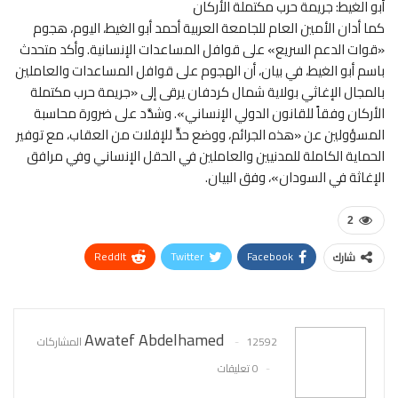
أبو الغيط: جريمة حرب مكتملة الأركان
كما أدان الأمين العام للجامعة العربية أحمد أبو الغيط، اليوم، هجوم
«قوات الدعم السريع» على قوافل المساعدات الإنسانية. وأكد متحدث
باسم أبو الغيط، في بيان، أن الهجوم على قوافل المساعدات والعاملين
بالمجال الإغاثي بولاية شمال كردفان يرقى إلى «جريمة حرب مكتملة
الأركان وفقاً للقانون الدولي الإنساني». وشدَّد على ضرورة محاسبة
المسؤولين عن «هذه الجرائم، ووضع حدٍّ للإفلات من العقاب، مع توفير
الحماية الكاملة للمدنيين والعاملين في الحقل الإنساني وفي مرافق
الإغاثة في السودان»، وفق البيان.
2
ReddIt
Twitter
Facebook
شارك
WhatsApp
Pinterest
البريد الإلكتروني
Awatef Abdelhamed
12592 المشاركات
0 تعليقات