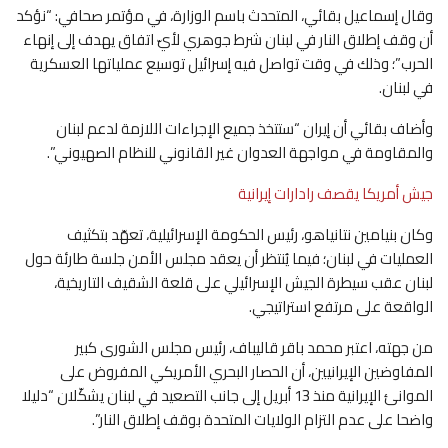
وقال إسماعيل بقائي، المتحدث باسم الوزارة، في مؤتمر صحافي: “نؤكد
أن وقف إطلاق النار في لبنان شرط جوهري لأيّ اتفاق يهدف إلى إنهاء
الحرب”؛ وذلك في وقت تواصل فيه إسرائيل توسيع عملياتها العسكرية
في لبنان.
وأضاف بقائي أن إيران “ستتخذ جميع الإجراءات اللازمة لدعم لبنان
والمقاومة في مواجهة العدوان غير القانوني للنظام الصهيوني”.
جيش أمريكا يقصف رادارات إيرانية
وكان بنيامين نتانياهو، رئيس الحكومة الإسرائيلية، تعهّد بتكثيف
العمليات في لبنان؛ فيما يُنتظر أن يعقد مجلس الأمن جلسة طارئة حول
لبنان عقب سيطرة الجيش الإسرائيلي على قلعة الشقيف التاريخية،
الواقعة على مرتفع استراتيجي.
من جهته، اعتبر محمد باقر قاليباف، رئيس مجلس الشورى كبير
المفاوضين الإيرانيين، أن الحصار البحري الأمريكي المفروض على
الموانئ الإيرانية منذ 13 أبريل إلى جانب التصعيد في لبنان يشكّلان “دليلا
واضحا على عدم التزام الولايات المتحدة بوقف إطلاق النار”.