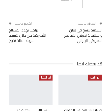
السابق بوست
القادم بوست
التصعيد يتسع في لبنان
ترامب يهدد المصالح
والخلافات تعرقل التفاهم
الأميركية من خلال تقييده
الأمريكي الإيراني
بحوث المناخ (خبير)
قد يعجبك ايضا
أخر الأخبار
أخر الأخبار
حصار إيران البحري.. القوات
الرئيس الإيراني يتحدث عن