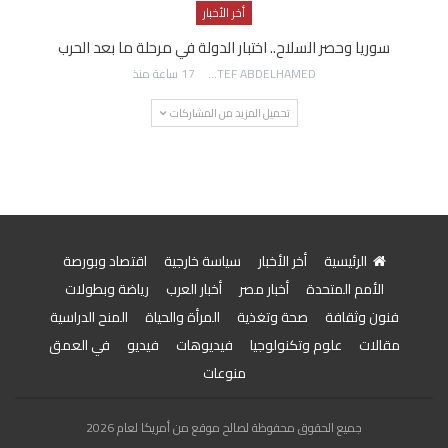
أخر الأخبار
سوريا وحصر السلاح.. اختبار الدولة في مرحلة ما بعد الحرب
AWATEF ABDELHAMED
17 ساعة منذ
تحميل المزيد من المشاركات
الرئيسية
أخر الأخبار
سياسة خارجية
اقتصاد وبورصة
الأمم المتحدة
أخبار مصر
أخبار العرب
رياضة وبطولات
فنون وثقافة
صحة وتغذية
المرأة والحياة
المنح الدراسية
مقالات
علوم وتكنولوجيا
فيديوهات
فيديو
في العمق
منوعات
جميع الحقوق محفوظة لصالح موقع من أمريكا لعام 2026