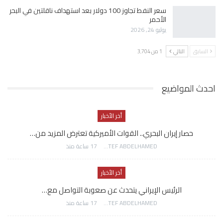
سعر النفط تجاوز 100 دولار بعد استهداف ناقلتين في البحر
الأحمر
يوليو 24, 2026
السابق
التالي
1 من 3٬704
احدث المواضيع
أخر الأخبار
حصار إيران البحري.. القوات الأميركية تعترض المزيد من…
AWATEF ABDELHAMED
17 ساعة منذ
أخر الأخبار
الرئيس الإيراني يتحدث عن صعوبة التواصل مع…
AWATEF ABDELHAMED
17 ساعة منذ