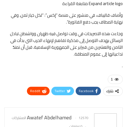
Expand article logo متابعة القراءة
وأضاف قاليباف، في منشور على منصة “إكس”: “لكل خيار ثمن، وفي
نهاية المطاف يجب دفع الفاتورة”.
وجاءت هذه التصريحات في وقت تواصل فيه طهران وواشنطن تبادل
الرسائل بهدف التوصل إلى مذكرة تفاهم لإنهاء الحرب التي بدأت في
الثامن والعشرين من فبراير على الجمهورية الإسلامية، قبل أن تمتدّ
تداعياتها إلى عموم المنطقة.
.
1
ReddIt
Twitter
Facebook
شارك
WhatsApp
Pinterest
البريد الإلكتروني
Awatef Abdelhamed
12570 المشاركات
0 تعليقات