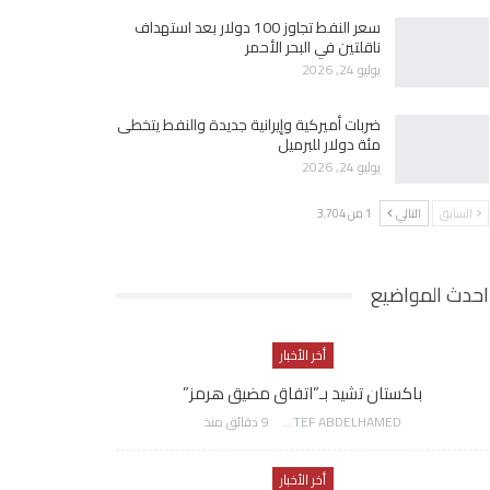
سعر النفط تجاوز 100 دولار بعد استهداف
ناقلتين في البحر الأحمر
يوليو 24, 2026
ضربات أميركية وإيرانية جديدة والنفط يتخطى
مئة دولار للبرميل
يوليو 24, 2026
السابق
التالي
1 من 3٬704
احدث المواضيع
أخر الأخبار
باكستان تشيد بـ”اتفاق مضيق هرمز”
AWATEF ABDELHAMED
9 دقائق منذ
أخر الأخبار