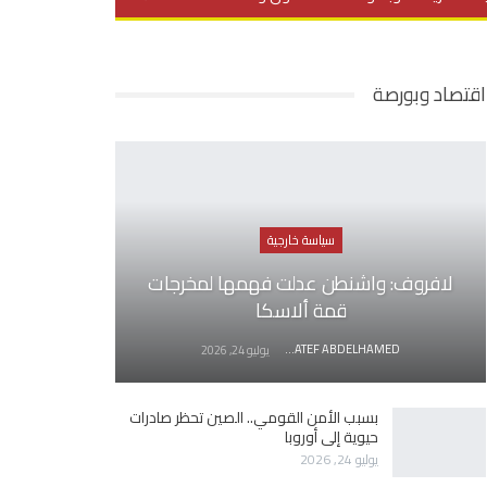
يديو
في العمق
منوعات
اقتصاد وبورصة
سياسة خارجية
لافروف: واشنطن عدلت فهمها لمخرجات
قمة ألاسكا
AWATEF ABDELHAMED
يوليو 24, 2026
بسبب الأمن القومي.. الصين تحظر صادرات
حيوية إلى أوروبا
يوليو 24, 2026