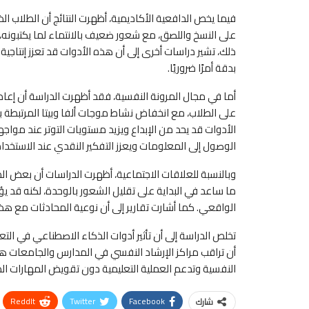
على النسخ واللصق، مع شعور ضعيف بالانتماء لما يكتبونه، م
ذلك، تشير دراسات أخرى إلى أن هذه الأدوات قد تعزز إنتاجي
بدقة أمرًا ضروريًا.
أما في مجال المرونة النفسية، فقد أظهرت الدراسة أن إعا
على الطلاب، مع انخفاض نشاط موجات ألفا وبيتا المرتبطة با
الأدوات قد يحد من الإبداع ويزيد مستويات التوتر عند مواج
الوصول إلى المعلومات ويعزز التفكير النقدي عند الاستخدا
وبالنسبة للعلاقات الاجتماعية، أظهرت الدراسات أن بعض ا
ما ساعد في البداية على تقليل الشعور بالوحدة، لكنه قد يؤ
الواقعي. كما أشارت تقارير إلى أن نوعية المحادثات مع هذه 
تخلص الدراسة إلى أن تأثير أدوات الذكاء الاصطناعي في ال
أن تراقب مراكز الإرشاد النفسي في المدارس والجامعات ه
النفسية وتدعم العملية التعليمية دون تقويض المهارات الذا
ReddIt
Twitter
Facebook
شارك