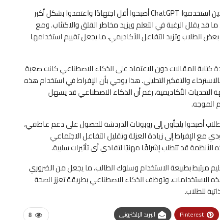
فيما يخص الدافعية الأكاديمية، أظهرت النتائج أن الطلاب الذين استخدموا ChatGPT أصبحوا أقل اجتهادًا واعتمدوا بشكل أكبر
ا قد يقلل الرغبة في التعلم ويزيد مخاطر القلق والاكتئاب. ومع
ة بعض الطلاب وتزيد التفاعل الأكاديمي، ما يجعل تقييم استخدامها
دة كتابة المقالات دون الاعتماد على الذكاء الاصطناعي كانت صعبة
لاسترخاء والتفكير التحليلي. هذا يوحي بأن الإفراط في استخدام هذه
هة التحديات الأكاديمية، رغم أن الذكاء الاصطناعي قد يسهل
م الموجه.
لطلاب أصبحوا يلجأون إلى روبوتات الدردشة للحصول على دعم عاطفي،
دي مع الإفراط إلى زيادة العزلة وتقليل التفاعل الاجتماعي
الأنظمة قد تتطلب إشرافًا مهنيًا لتفادي أي تأثيرات سلبية.
تعليم مرتبط بطبيعة الاستخدام وسلوك الطالب، ما يجعل من الضروري
ذه الاستخدامات، وتوظف الذكاء الاصطناعي بطريقة تعزز الصحة
تية للطلاب.
Pinterest
البريد الإلكتروني
8