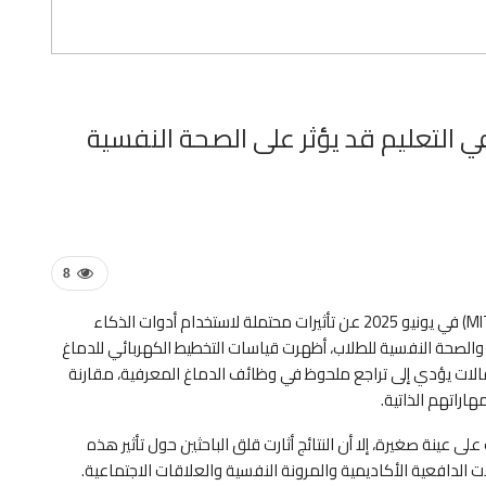
 التعليم قد يؤثر على الصحة النفسية
8
كشفت دراسة حديثة لمعهد ماساتشوستس للتكنولوجيا (MIT) في يونيو 2025 عن تأثيرات محتملة لاستخدام أدوات الذكاء
Ch على النشاط الدماغي والصحة النفسية للطلاب، أظهرت قياسات التخطيط الكهربائي للدماغ
لمقالات يؤدي إلى تراجع ملحوظ في وظائف الدماغ المعرفية، مقارنة
اراتهم الذاتية.
 عينة صغيرة، إلا أن النتائج أثارت قلق الباحثين حول تأثير هذه
الدافعية الأكاديمية والمرونة النفسية والعلاقات الاجتماعية.