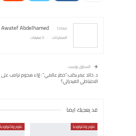
Awatef Abdelhamed
12540
المشاركات
0 تعليقات
السابق بوست
د. خالد عمر يكتب:”خطر عالمي” : إزاء هجوم ترامب على
الاحتياطي الفيدرالي؟
قد يعجبك ايضا
علوم وتكنولوجيا
علوم وتكنولوجيا