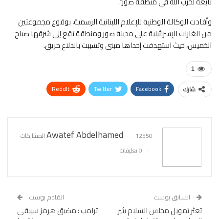
تابعة لحزب الله في منطقة صور”.
وأفادت الوكالة الوطنية للإعلام اللبنانية الرسمية، بوقوع مجموعتين
من الغارات الإسرائيلية على مدينة صور ومنطقة تقع إلى شرقها صباح
الخميس، حيث استهدفت إحداها مبنى وتسببت باندلاع حريق.
1
ReddIt
Twitter
Facebook
شارك
WhatsApp
Pinterest
البريد الإلكتروني
Awatef Abdelhamed
12550 المشاركات
0 تعليقات
السابق بوست
القادم بوست
تعثر تمويل مجلس السلام يثير
ترامب : مضيق هرمز سيبقى