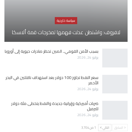
سياسة خارجية
لافروف: واشنطن عدلت فهمها لمخرجات قمة ألاسكا
بسبب الأمن القومي.. الصين تحظر صادرات حيوية إلى أوروبا
يوليو 24, 2026
سعر النفط تجاوز 100 دولار بعد استهداف ناقلتين في البحر
الأحمر
يوليو 24, 2026
ضربات أميركية وإيرانية جديدة والنفط يتخطى مئة دولار
للبرميل
يوليو 24, 2026
السابق
التالي
1 من 3٬704