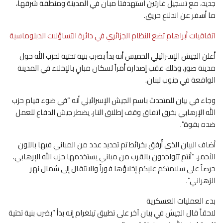
جديد، مع تسجيل غارتين استهدفتا مبان في المدينة ومنطقة شرقها،
ما أسفر عن اندلاع حريق.
اتفاقيات أبراهام تضع النظام الجزائري في دائرة التساؤلات الدبلوماسية
أعلن الجيش الإسرائيلي الخميس أنه بدأ بضرب بنية تحتية لحزب الله حول
مدينة صور، وذلك عقب إصداره أمراً لسكان مبانٍ بالإخلاء في المدينة
الواقعة في جنوب لبنان.
وجاء في بيان للمتحدث باسم الجيش الإسرائيلي أنه “في ضوء قيام حزب
الله الإرهابي بخرق اتفاق وقف إطلاق النار، يضطر جيش الدفاع للعمل
ضده بقوة”.
أضاف البيان الذي أُرفق بخرائط تم تحديد عدد من المباني فيها باللون
الأحمر، “أنتم تتواجدون بالقرب من مباني يستخدمها حزب الله الإرهابي.
حرصاً على سلامتكم عليكم إخلاؤها فوراً والانتقال إلى شمال نهر
الزهراني”.
بدء العمليات العسكرية
لاحقاً قال الجيش في بيان آخر على تطبيق تيلغرام إنه بدأ “بضرب بنية تحتية