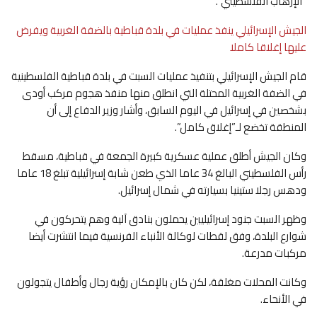
“الإرهاب الفلسطيني”.
الجيش الإسرائيلي ينفذ عمليات في بلدة قباطية بالضفة الغربية ويفرض
عليها إغلاقا كاملا
قام الجيش الإسرائيلي بتنفيذ عمليات السبت في بلدة قباطية الفلسطينية
في الضفة الغربية المحتلة التي انطلق منها منفذ هجوم مركب أودى
بشخصين في إسرائيل في اليوم السابق، وأشار وزير الدفاع إلى أن
المنطقة تخضع لـ”إغلاق كامل”.
وكان الجيش أطلق عملية عسكرية كبيرة الجمعة في قباطية، مسقط
رأس الفلسطيني البالغ 34 عاما الذي طعن شابة إسرائيلية تبلغ 18 عاما
ودهس رجلا ستينيا بسيارته في شمال إسرائيل.
وظهر السبت جنود إسرائيليين يحملون بنادق آلية وهم يتحركون في
شوارع البلدة، وفق لقطات لوكالة الأنباء الفرنسية فيما انتشرت أيضا
مركبات مدرعة.
وكانت المحلات مغلقة، لكن كان بالإمكان رؤية رجال وأطفال يتجولون
في الأنحاء.