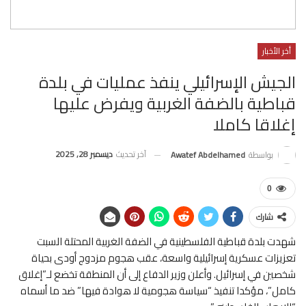
أخر الأخبار
الجيش الإسرائيلي ينفذ عمليات في بلدة
قباطية بالضفة الغربية ويفرض عليها
إغلاقا كاملا
آخر تحديث
ديسمبر 28, 2025
بواسطة
Awatef Abdelhamed
0
شارك
شهدت بلدة قباطية الفلسطينية في الضفة الغربية المحتلة السبت
تعزيزات عسكرية إسرائيلية واسعة، عقب هجوم مزدوج أودى بحياة
شخصين في إسرائيل. وأعلن وزير الدفاع إلى أن المنطقة تخضع لـ”إغلاق
كامل”، مؤكدا تنفيذ “سياسة هجومية لا هوادة فيها” ضد ما أسماه