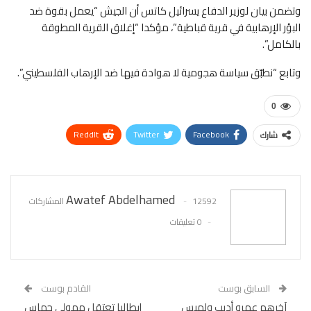
وتضمن بيان لوزير الدفاع يسرائيل كاتس أن الجيش “يعمل بقوة ضد
البؤر الإرهابية في قرية قباطية”، مؤكدا “إغلاق القرية المطوقة
بالكامل”.
وتابع “نطبّق سياسة هجومية لا هوادة فيها ضد الإرهاب الفلسطيني”.
0
ReddIt
Twitter
Facebook
شارك
WhatsApp
Pinterest
البريد الإلكتروني
Awatef Abdelhamed
12592 المشاركات
0 تعليقات
السابق بوست
القادم بوست
آخرهم عمرو أديب ولميس
إيطاليا تعتقل ممولي حماس