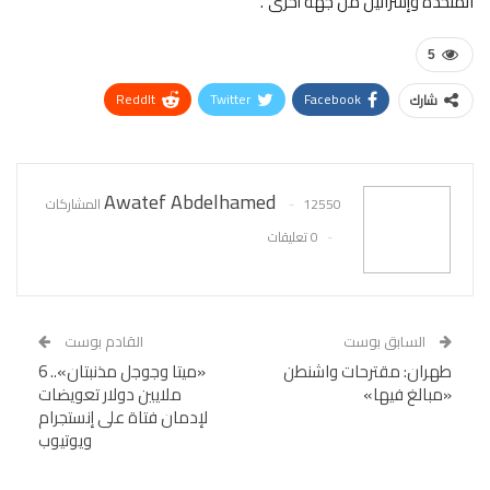
المتحدة وإسرائيل من جهة أخرى”.
5
ReddIt
Twitter
Facebook
شارك
WhatsApp
Pinterest
البريد الإلكتروني
Awatef Abdelhamed
12550 المشاركات
0 تعليقات
السابق بوست
القادم بوست
طهران: مقترحات واشنطن
«ميتا وجوجل مذنبتان».. 6
«مبالغ فيها»
ملايين دولار تعويضات
لإدمان فتاة على إنستجرام
ويوتيوب