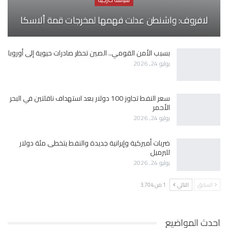
لافروف: واشنطن عدلت فهمها لمخرجات قمة ألاسكا
بسبب الأمن القومي.. الصين تحظر صادرات حيوية إلى أوروبا
يوليو 24, 2026
سعر النفط تجاوز 100 دولار بعد استهداف ناقلتين في البحر
الأحمر
يوليو 24, 2026
ضربات أميركية وإيرانية جديدة والنفط يتخطى مئة دولار
للبرميل
يوليو 24, 2026
السابق
التالي
1 من 3٬704
احدث المواضيع