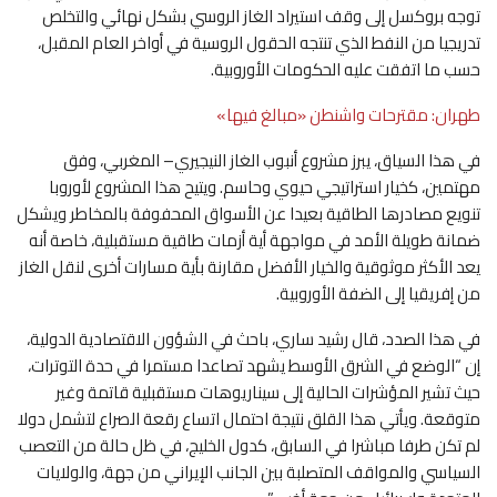
توجه بروكسل إلى وقف استيراد الغاز الروسي بشكل نهائي والتخلص
تدريجيا من النفط الذي تنتجه الحقول الروسية في أواخر العام المقبل،
حسب ما اتفقت عليه الحكومات الأوروبية.
طهران: مقترحات واشنطن «مبالغ فيها»
في هذا السياق، يبرز مشروع أنبوب الغاز النيجيري– المغربي، وفق
مهتمين، كخيار استراتيجي حيوي وحاسم. ويتيح هذا المشروع لأوروبا
تنويع مصادرها الطاقية بعيدا عن الأسواق المحفوفة بالمخاطر ويشكل
ضمانة طويلة الأمد في مواجهة أية أزمات طاقية مستقبلية، خاصة أنه
يعد الأكثر موثوقية والخيار الأفضل مقارنة بأية مسارات أخرى لنقل الغاز
من إفريقيا إلى الضفة الأوروبية.
في هذا الصدد، قال رشيد ساري، باحث في الشؤون الاقتصادية الدولية،
إن “الوضع في الشرق الأوسط يشهد تصاعدا مستمرا في حدة التوترات،
حيث تشير المؤشرات الحالية إلى سيناريوهات مستقبلية قاتمة وغير
متوقعة. ويأتي هذا القلق نتيجة احتمال اتساع رقعة الصراع لتشمل دولا
لم تكن طرفا مباشرا في السابق، كدول الخليج، في ظل حالة من التعصب
السياسي والمواقف المتصلبة بين الجانب الإيراني من جهة، والولايات