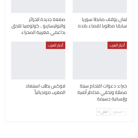
لبنان يوقف ضابطا سوريا
صفعة جديدة للجزائر
سابقا مطلوبا لقضاء بلاده
والبوليساريو .. كولومبيا تلتحق
بداعمي مغربية الصحراء
أخبار العرب
أخبار العرب
خبراء: دعوات اقتحام سبتة
فوكس يطلب استبعاد
مضللة وتخفي مخاطر أمنية
المغرب مونديالياً
وإنسانية جسيمة
السابق
التالي