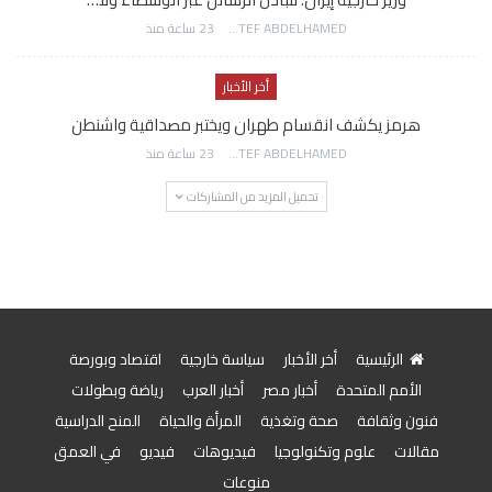
AWATEF ABDELHAMED
23 ساعة منذ
أخر الأخبار
هرمز يكشف انقسام طهران ويختبر مصداقية واشنطن
AWATEF ABDELHAMED
23 ساعة منذ
تحميل المزيد من المشاركات
الرئيسية
أخر الأخبار
سياسة خارجية
اقتصاد وبورصة
الأمم المتحدة
أخبار مصر
أخبار العرب
رياضة وبطولات
فنون وثقافة
صحة وتغذية
المرأة والحياة
المنح الدراسية
مقالات
علوم وتكنولوجيا
فيديوهات
فيديو
في العمق
منوعات