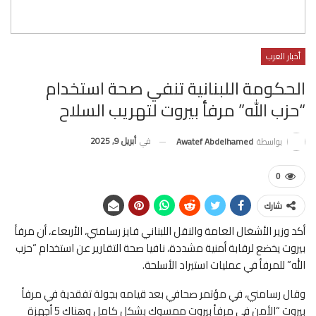
أخبار العرب
الحكومة اللبنانية تنفي صحة استخدام
“حزب الله” مرفأ بيروت لتهريب السلاح
في
أبريل 9, 2025
بواسطة
Awatef Abdelhamed
0
شارك
أكد وزير الأشغال العامة والنقل اللبناني فايز رسامني، الأربعاء، أن مرفأ
بيروت يخضع لرقابة أمنية مشددة، نافيا صحة التقارير عن استخدام “حزب
الله” للمرفأ في عمليات استيراد الأسلحة.
وقال رسامني، في مؤتمر صحافي بعد قيامه بجولة تفقدية في مرفأ
بيروت “الأمن في مرفأ بيروت ممسوك بشكل كامل وهناك 5 أجهزة