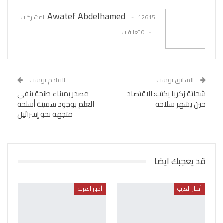
Awatef Abdelhamed
12615 المشاركات
0 تعليقات
السابق بوست
القادم بوست
شحاتة زكريا يكتب: الاقتصاد
مصدر بميناء طنجة ينفي
حين يشهر سلاحه
العلم بوجود سفينة أسلحة
متجهة نحو إسرائيل
قد يعجبك ايضا
أخبار العرب
أخبار العرب