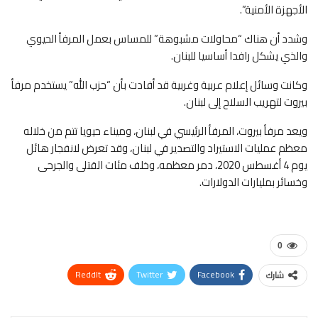
الأجهزة الأمنية”.
وشدد أن هناك “محاولات مشبوهة” للمساس بعمل المرفأ الحيوي
والذي يشكل رافدا أساسيا للبنان.
وكانت وسائل إعلام عربية وغربية قد أفادت بأن “حزب الله” يستخدم مرفأ
بيروت لتهريب السلاح إلى لبنان.
ويعد مرفأ بيروت، المرفأ الرئيسي في لبنان، وميناء حيويا تتم من خلاله
معظم عمليات الاستيراد والتصدير في لبنان، وقد تعرض لانفجار هائل
يوم 4 أغسطس 2020، دمر معظمه، وخلف مئات القتلى والجرحى
وخسائر بمليارات الدولارات.
0
ReddIt
Twitter
Facebook
شارك
WhatsApp
Pinterest
البريد الإلكتروني