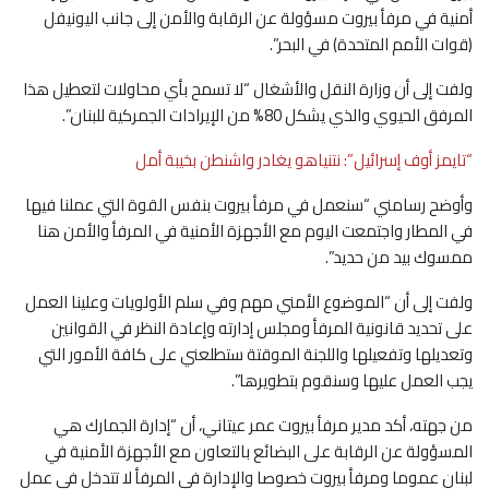
أمنية في مرفأ بيروت مسؤولة عن الرقابة والأمن إلى جانب اليونيفل
(قوات الأمم المتحدة) في البحر”.
ولفت إلى أن وزارة النقل والأشغال “لا تسمح بأي محاولات لتعطيل هذا
المرفق الحيوي والذي يشكل 80% من الإيرادات الجمركية للبنان”.
“تايمز أوف إسرائيل”: نتنياهو يغادر واشنطن بخيبة أمل
وأوضح رسامني “سنعمل في مرفأ بيروت بنفس القوة التي عملنا فيها
في المطار واجتمعت اليوم مع الأجهزة الأمنية في المرفأ والأمن هنا
ممسوك بيد من حديد”.
ولفت إلى أن “الموضوع الأمني مهم وفي سلم الأولويات وعلينا العمل
على تحديد قانونية المرفأ ومجلس إدارته وإعادة النظر في القوانين
وتعديلها وتفعيلها واللجنة الموقتة ستطلعني على كافة الأمور التي
يجب العمل عليها وسنقوم بتطويرها”.
من جهته، أكد مدير مرفأ بيروت عمر عيتاني، أن “إدارة الجمارك هي
المسؤولة عن الرقابة على البضائع بالتعاون مع الأجهزة الأمنية في
لبنان عموما ومرفأ بيروت خصوصا والإدارة في المرفأ لا تتدخل في عمل