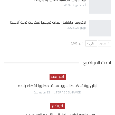
أغسطس 7, 2026
لافروف: واشنطن عدلت فهمها لمخرجات قمة ألاسكا
يوليو 24, 2026
السابق
التالي
1 من 3٬705
احدث المواضيع
أخبار العرب
لبنان يوقف ضابطا سوريا سابقا مطلوبا لقضاء بلاده
AWATEF ABDELHAMED
23 ساعة منذ
أخر الأخبار
وزير خارجية إيران: نتبادل الرسائل عبر الوسطاء ولا…