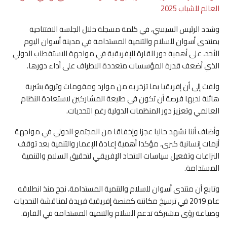
العالم للشباب 2025
وشدد الرئيس السيسي، في كلمة مسجلة خلال الجلسة الافتتاحية
بمنتدى أسوان للسلام والتنمية المستدامة في مدينة أسوان اليوم
الأحد، على أهمية دور القارة الإفريقية في مواجهة الاستقطاب الدولي
الذي أضعف قدرة المؤسسات متعددة الاطراف على أداء دورها.
ولفت إلى أن إفريقيا بما تزخر به من موارد ومقومات وثروة بشرية
هائلة لديها فرصة أن تكون في طليعة المشاركين لاستعادة النظام
العالمي وتعزيز دور المنظمات الدولية رغم التحديات.
وأضاف أننا نشهد حاليا عجزا وإخفاقا من المجتمع الدولي في مواجهة
أزمات إنسانية كبرى، مؤكدا أهمية إعادة الإعمار والتنمية بعد توقف
النزاعات وتفعيل سياسات الاتحاد الإفريقي لتحقيق السلام والتنمية
المستدامة.
وتابع أن منتدى أسوان للسلام والتنمية المستدامة، نجح منذ انطلاقه
عام 2019 في ترسيخ مكانته كمنصة إفريقية فريدة لمناقشة التحديات
وصياغة رؤى مشتركة تدعم السلام والتنمية المستدامة في القارة.