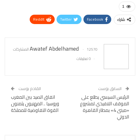
1
ReddIt
Twitter
Facebook
شارك
WhatsApp
Pinterest
البريد الإلكتروني
Awatef Abdelhamed
12570 المشاركات
0 تعليقات
السابق بوست
القادم بوست
الرئيس السيسي يطلع على
اتفاق الصيد بين المغرب
الموقف التنفيذي لمشروع
وروسيا .. المهنيون يثمنون
«مبنى 4» بمطار القاهرة
القوة التفاوضية للمملكة
الدولي