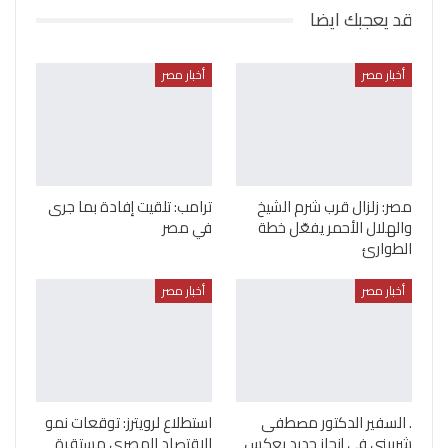
قد يعجبك ايضا
أخبار مصر
أخبار مصر
مصر: زلزال قرب شرم الشيخ
ترامب: تلقيت إفادة بما جرى
والهلال الأحمر يفعّل خطة
في مصر
الطوارئ
أخبار مصر
أخبار مصر
. السفير الدكتور مصطفى
استطلاع لرويترز: توقعات نمو
شربيني في إنجاز جديد يعكس
الاقتصاد المصري مستقرة