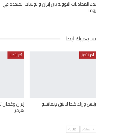
بدء المحادثات النووية بين إيران والولايات المتحدة في
روما
قد يعجبك ايضا
أخر الأخبار
أخر الأخبار
رئيس وزراء كندا لا يثق بإنفانتينو
إيران وعُمان
هرمز
السابق
التالي