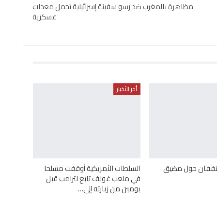
مظاهرة بالمغرب ضد رسو سفينة إسرائيلية تحمل معدات
عسكرية
أخر الأخبار
 تتفقان حول مضيق
السلطات الأمريكية أوقفت مسلحا
في ملعب غولف تابع لترامب قبل
يومين من زيارته إلى…