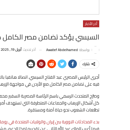
أخر الأخبار
السيسي يؤكد تضامن مصر الكامل مع
آخر تحديث
أبريل 19, 2025
بواسطة
Awatef Abdelhamed
شارك
أجرى الرئيس المصري عبد الفتاح السيسي، اتصالا هاتفيا بالع
فيه على تضامن مصر الكامل مع الأردن في مواجهة الإرها
وصرّح المتحدث الرسمي باسم الرئاسة المصرية السفير محم
كل أشكال الإرهاب والجماعات المتطرفة التي تستهدف أمن 
تطلعات الشعوب نحو حياة آمنة ومستقرة.
بدء المحادثات النووية بين إيران والولايات المتحدة في روما
فيما أعرب الملك عبد الله الثاني عن تقديره لهذا الدعم، مشي