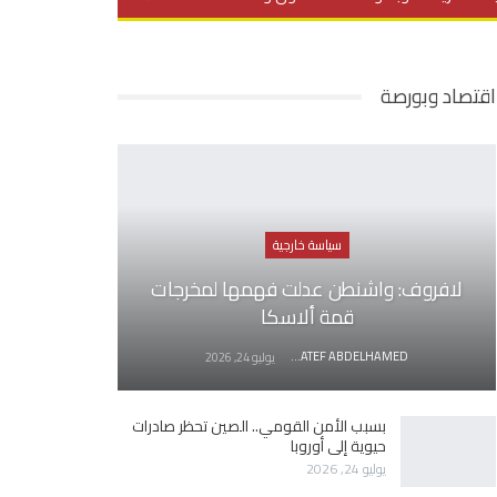
يديو
في العمق
منوعات
اقتصاد وبورصة
سياسة خارجية
لافروف: واشنطن عدلت فهمها لمخرجات
قمة ألاسكا
AWATEF ABDELHAMED
يوليو 24, 2026
بسبب الأمن القومي.. الصين تحظر صادرات
حيوية إلى أوروبا
يوليو 24, 2026