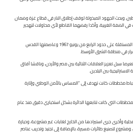
طين، وبحث الجهود المبذولة لوقف إطلاق النار في قطاع غزة وضمان
في الضفة الغربية، وأكدا رفضهما القاطع لأي محاولات لتهجير
وشدد السيسي وعبد الله، على أن إقامة الدولة الفلسطينية المستقلة على حدود الرابع من يونيو 1967 وعاصمتها القدس
قرار في منطقة الشرق الأوسط.
رضا سبل تعزيز العلاقات الثنائية بين مصر والأردن، وناقشا آفاق
لاستراتيجية بين البلدين.
، إحباط مخططات كانت تهدف إلى “المساس بالأمن الوطني وإثارة
ات العامة القبض على 16 ضالعا بتلك المخططات التي كانت تتابعها الدائرة بشكل استخباري دقيق منذ عام
لية وأخرى جرى استيرادها من الخارج لغايات غير مشروعة، وحيازة
ومشروع لتصنيع طائرات مسيرة، بالإضافة إلى تجنيد وتدريب عناصر