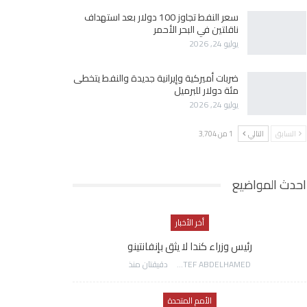
سعر النفط تجاوز 100 دولار بعد استهداف
ناقلتين في البحر الأحمر
يوليو 24, 2026
ضربات أميركية وإيرانية جديدة والنفط يتخطى
مئة دولار للبرميل
يوليو 24, 2026
السابق
التالي
1 من 3٬704
احدث المواضيع
أخر الأخبار
رئيس وزراء كندا لا يثق بإنفانتينو
AWATEF ABDELHAMED
دقيقتان منذ
الأمم المتحدة