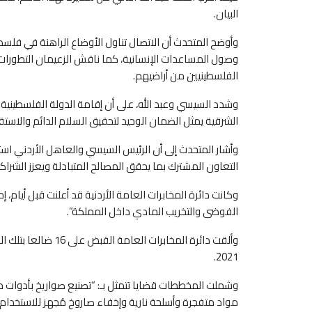
البيان.
وأوضح المتحدث أن الاتصال تناول الأوضاع الراهنة في فلس
وصول المساعدات الإنسانية، كما ناقش الزعيمان التطورات 
الفلسطينيين من أراضيهم.
الشرقية يمثل الضمان الوحيد لتحقيق السلام الدائم والاست
وأشار المتحدث إلى أن الرئيس السيسي والعاهل الأردني استع
التعاون المشترك بما يحقق المصالح المتبادلة ويعزز الشراكة ا
وكانت دائرة المخابرات العامة الأردنية قد أعلنت قبل أيام
الفوضى والتخريب المادي داخل المملكة”.
وألقت دائرة المخابر
2021.
وشملت المخططات قضايا تتمثل بـ: “تصنيع صواريخ بأدوات مح
مواد متفجرة وأسلحة نارية وإخفاء صاروخ مُجهز للاستخدام، 